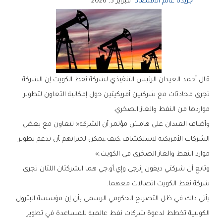
جريدة عالم الاقتصاد
فبراير 5, 2026
‬‌مواردها‭ ‬من‭ ‬النفط‭ ‬والغاز‭ ‬الصخري‭.‬
‬موارد‭ ‬النفط‭ ‬والغاز‭ ‬الصخري‭ ‬في‭ ‬الكويت‮»‬‭.‬
‬شركة‭ ‬نفط‭ ‬الكويت‭ ‬اتصالات‭ ‬معهما‭.‬