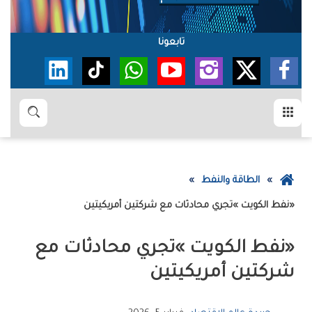
تابعونا
القائمة
بحث
عودة
الطاقة والنفط
إلى
‮«‬نفط‭ ‬الكويت‮»‬‭ ‬تجري‭ ‬محادثات‭ ‬مع‭ ‬شركتين‭ ‬أمريكيتين‭ ‬
الصفحة
الرئيسية
‬شركتين‭ ‬أمريكيتين‭ ‬