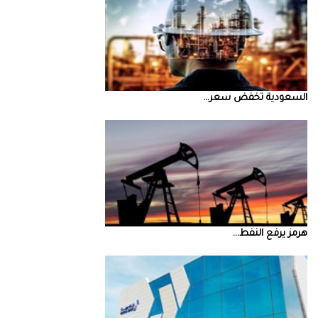
السعودية‭ ‬تخفض‭ ‬سعر‭ ...
‮‬هرمز‮‬‭ ‬يرفع‭ ‬النفط‭ ...