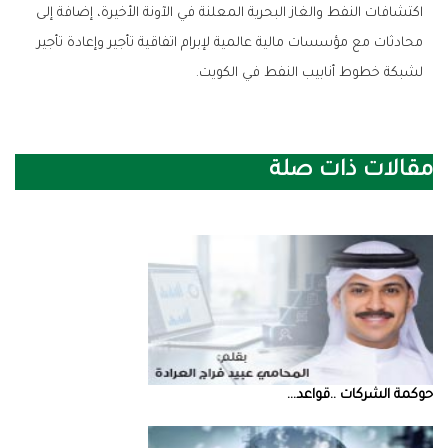
‬لشبكة‭ ‬خطوط‭ ‬أنابيب‭ ‬النفط‭ ‬في‭ ‬الكويت‭.‬
مقالات ذات صلة
حوكمة‭ ‬الشركات‭.. ‬قواعد‭ ...