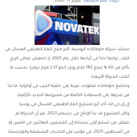
جريدة عالم الاقتصاد
فبراير 11, 2026
سجلت شركة «نوفاتك» الروسية، أكبر منتج للغاز الطبيعي المسال في
البلاد، تراجعاً حاداً في أرباحها خلال عام 2025، إذ انخفض صافي الربح
بأكثر من 60 % ليبلغ 183 مليار روبل (نحو 2.37 مليار دولار)، بحسب ما
أعلنت الشركة الأربعاء.
وتخضع «نوفاتك» لعقوبات غربية على خلفية الحرب في أوكرانيا، ما حدّ
من قدرتها على الاستفادة الكاملة من مشروعها الجديد «آركتيك
إل.إن.جي-2»، أحد أبرز مشاريع الغاز الطبيعي المسال في روسيا.
وكان المشروع قد بدأ الإنتاج في ديسمبر 2023، غير أن الشركة لم
تتمكن من تسليم أولى شحناته إلى المشترين النهائيين في الصين إلا
في أغسطس 2025، في مؤشر على التحديات التشغيلية واللوجستية