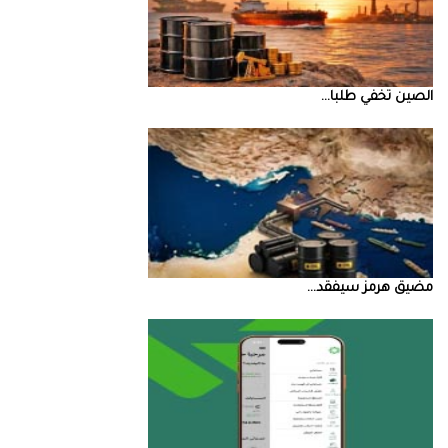
الصين‭ ‬تخفي‭ ‬طلبا‭ ...
مضيق‭ ‬هرمز‭ ‬سيفقد‭ ...