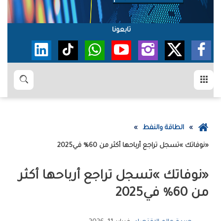
تابعونا
القائمة
بحث
عودة
الطاقة والنفط
إلى
‮«‬نوفاتك‮»‬‭ ‬تسجل‭ ‬تراجع‭ ‬أرباحها‭ ‬أكثر‭ ‬من‭ %‬60‭ ‬في‭ ‬2025
الصفحة
الرئيسية
‬من‭ %‬60‭ ‬في‭ ‬2025