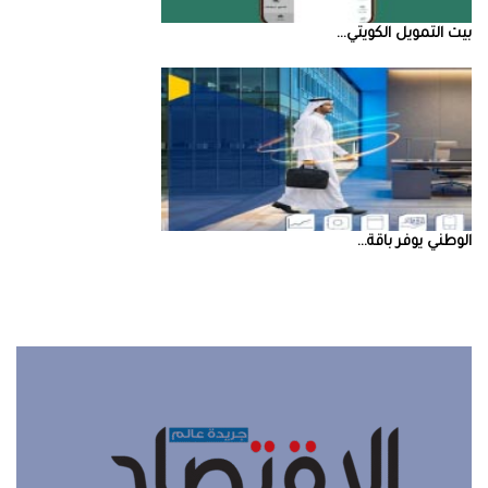
بيت‭ ‬التمويل‭ ‬الكويتي‭ ...
‮‬الوطني‮‬‭ ‬يوفر‭ ‬باقة‭ ...