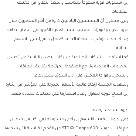
‬القطاعات‭.‬
‬اليابانية‭.‬
‬والشحن،‭ ‬وهو‭ ‬ما‭ ‬انعكس‭ ‬على‭ ‬أداء‭ ‬السوق‭ ‬بشكل‭ ‬عام‭.‬
‬إلى‭ ‬اتساع‭ ‬موجة‭ ‬التفاؤل‭ ‬وعدم‭ ‬اقتصارها‭ ‬على‭ ‬قطاعات‭ ‬محددة‭ ‬فقط‭.‬
أوروبا‭ ‬تستعيد‭ ‬زخمها