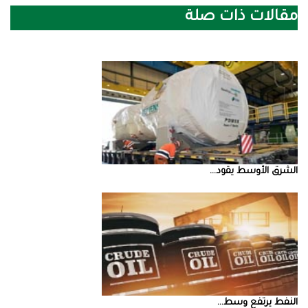
مقالات ذات صلة
الشرق‭ ‬الأوسط‭ ‬يقود‭ ...
النفط‭ ‬يرتفع‭ ‬وسط‭ ...