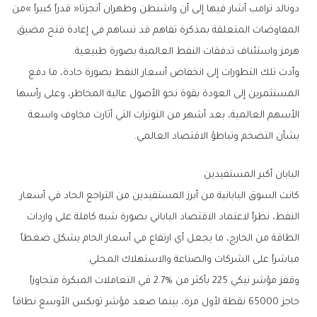
‬هرمز‭ ‬واستئناف‭ ‬تدفقات‭ ‬النفط‭ ‬العالمية‭ ‬بصورة‭ ‬طبيعية‭.‬
‬بشأن‭ ‬التضخم‭ ‬وتباطؤ‭ ‬الاقتصاد‭ ‬العالمي‭.‬
اليابان‭ ‬أكبر‭ ‬المستفيدين
‬مباشراً‭ ‬على‭ ‬الشركات‭ ‬والصناعة‭ ‬والاستهلاك‭ ‬المحلي‭.‬