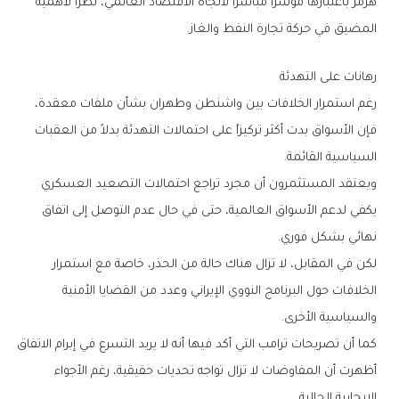
‬المضيق‭ ‬في‭ ‬حركة‭ ‬تجارة‭ ‬النفط‭ ‬والغاز‭.‬
رهانات‭ ‬على‭ ‬التهدئة
‬السياسية‭ ‬القائمة‭.‬
‬نهائي‭ ‬بشكل‭ ‬فوري‭.‬
‬والسياسية‭ ‬الأخرى‭.‬
‬الإيجابية‭ ‬الحالية‭.‬