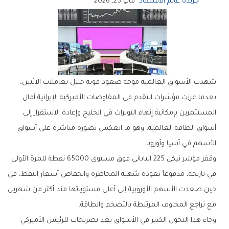
جريدة عالم الاقتصاد
مايو 25, 2026
‬الأسهم‭ ‬في‭ ‬آسيا‭ ‬وأوروبا‭.‬
‬مع‭ ‬تراجع‭ ‬المخاوف‭ ‬المرتبطة‭ ‬بالتضخم‭ ‬والطاقة‭.‬