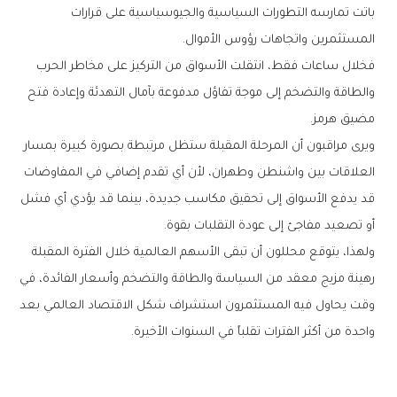
‬المستثمرين‭ ‬واتجاهات‭ ‬رؤوس‭ ‬الأموال‭.‬
‬مضيق‭ ‬هرمز‭.‬
‬أو‭ ‬تصعيد‭ ‬مفاجئ‭ ‬إلى‭ ‬عودة‭ ‬التقلبات‭ ‬بقوة‭.‬
‬واحدة‭ ‬من‭ ‬أكثر‭ ‬الفترات‭ ‬تقلباً‭ ‬في‭ ‬السنوات‭ ‬الأخيرة‭.‬