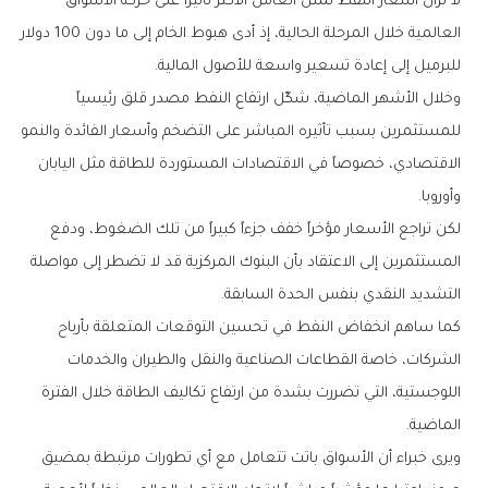
‬للبرميل‭ ‬إلى‭ ‬إعادة‭ ‬تسعير‭ ‬واسعة‭ ‬للأصول‭ ‬المالية‭.‬
‬وأوروبا‭.‬
‬التشديد‭ ‬النقدي‭ ‬بنفس‭ ‬الحدة‭ ‬السابقة‭.‬
‬الماضية‭.‬