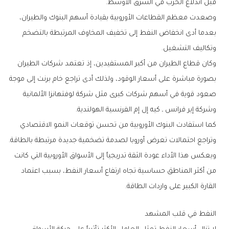
‬قبل‭ ‬اندلاع‭ ‬الحرب‭ ‬في‭ ‬الشرق‭ ‬الأوسط‭.‬
‬وتكاليف‭ ‬التشغيل‭.‬
‬وشركة‭ ‬إير‭ ‬فرانس‭ ‬ـ‭ ‬كيه‭ ‬إل‭ ‬إم‭ ‬الفرنسية‭ ‬الهولندية‭.‬
‬وتراجع‭ ‬احتمالات‭ ‬تعرض‭ ‬أوروبا‭ ‬لصدمة‭ ‬تضخمية‭ ‬جديدة‭ ‬مرتبطة‭ ‬بالطاقة‭.‬
‬القارة‭ ‬الكبير‭ ‬على‭ ‬واردات‭ ‬الطاقة‭.‬
النفط‭ ‬في‭ ‬قلب‭ ‬المشهد