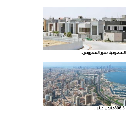
السعودية‭ ‬تعزز‭ ‬المعروض‭ ...
398.5‭ ‬مليون‭ ‬دينار‭ ...