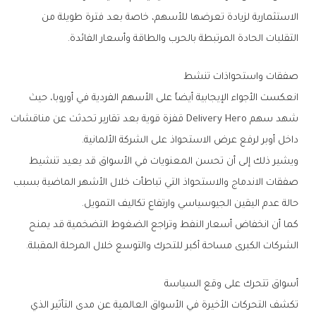
‬التقلبات‭ ‬الحادة‭ ‬المرتبطة‭ ‬بالحرب‭ ‬والطاقة‭ ‬وأسعار‭ ‬الفائدة‭.‬
صفقات‭ ‬واستحواذات‭ ‬تنشط
‬داخل‭ ‬أوبر‭ ‬لرفع‭ ‬عرض‭ ‬الاستحواذ‭ ‬على‭ ‬الشركة‭ ‬الألمانية‭.‬
‬حالة‭ ‬عدم‭ ‬اليقين‭ ‬الجيوسياسي‭ ‬وارتفاع‭ ‬تكاليف‭ ‬التمويل‭.‬
‬الشركات‭ ‬الكبرى‭ ‬مساحة‭ ‬أكبر‭ ‬للتحرك‭ ‬والتوسع‭ ‬خلال‭ ‬المرحلة‭ ‬المقبلة‭.‬
أسواق‭ ‬تتحرك‭ ‬على‭ ‬وقع‭ ‬السياسة