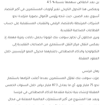
‬ين‭ ‬بعد‭ ‬انخفاض‭ ‬سهمها‭ ‬بنسبة‭ ‬4‭.‬5‭ %.‬
‬القطاعات‭ ‬الصناعية‭ ‬التقليدية‭.‬
‬العقود‭ ‬المقبلة‭.‬
رهان‭ ‬فرنسي
‬المقبلة‭ ‬لإنشاء‭ ‬بنية‭ ‬تحتية‭ ‬متقدمة‭ ‬للذكاء‭ ‬الاصطناعي‭ ‬في‭ ‬فرنسا‭.‬