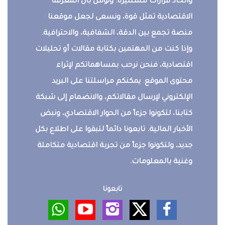
واتخاذ قرارات مستنيرة. ونؤمن بأن المعرفة
الاقتصادية تمثل قوة، ونسعى لجعل موقعنا
منصة تجمع بين الدقة، الشفافية، والاحترافية.
وإذا كنت من المهتمين بكتابة مقالات أو تحليلات
اقتصادية، فنحن نرحب بمساهماتكم لإثراء
محتوى الموقع. يمكنكم مراسلتنا على البريد
الإلكتروني لإرسال مقالاتكم، والانضمام إلى شبكة
كتابنا، لتكونوا جزءاً من الحوار الاقتصادي، ونبض
الأخبار المالية. تابعونا دائماً لتبقوا على اطلاع بكل
جديد، ولتكونوا جزءاً من تجربة اقتصادية متكاملة
وغنية بالمعلومات.
تابعونا