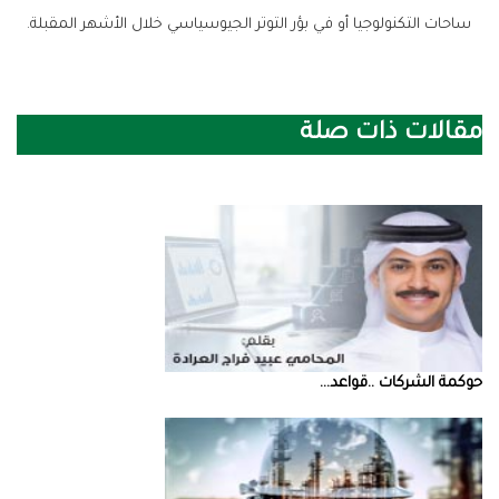
‬ساحات‭ ‬التكنولوجيا‭ ‬أو‭ ‬في‭ ‬بؤر‭ ‬التوتر‭ ‬الجيوسياسي‭ ‬خلال‭ ‬الأشهر‭ ‬المقبلة‭.‬
مقالات ذات صلة
حوكمة‭ ‬الشركات‭.. ‬قواعد‭ ...