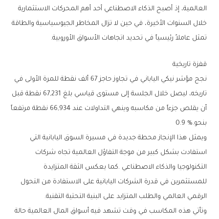
‬تمثل‭ ‬عاملاً‭ ‬رئيسياً‭ ‬في‭ ‬تحديد‭ ‬اتجاهات‭ ‬الأسواق‭ ‬الأوروبية‭.‬
قفزة‭ ‬تاريخية
‬بنحو‭ ‬0‭.‬9‭ %.‬
‬الرقمي‭ ‬العالمي‭ ‬والطلب‭ ‬المتزايد‭ ‬على‭ ‬البنية‭ ‬التحتية‭ ‬التقنية‭.‬