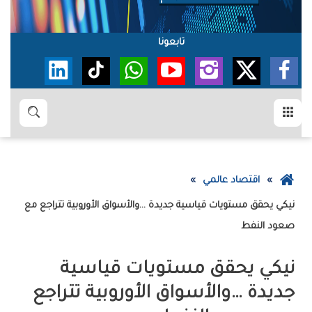
تابعونا
القائمة
بحث
عودة
اقتصاد عالمي
إلى
الصفحة
‬صعود‭ ‬النفط
الرئيسية