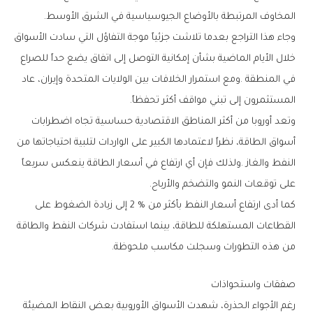
‬المخاوف‭ ‬المرتبطة‭ ‬بالأوضاع‭ ‬الجيوسياسية‭ ‬في‭ ‬الشرق‭ ‬الأوسط‭.‬
‬المستثمرون‭ ‬إلى‭ ‬تبني‭ ‬مواقف‭ ‬أكثر‭ ‬تحفظاً‭.‬
‬على‭ ‬توقعات‭ ‬النمو‭ ‬والتضخم‭ ‬والأرباح‭.‬
‬من‭ ‬هذه‭ ‬التطورات‭ ‬وسجلت‭ ‬مكاسب‭ ‬ملحوظة‭.‬
صفقات‭ ‬واستحواذات