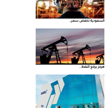
السعودية‭ ‬تخفض‭ ‬سعر‭ ...
‮‬هرمز‮‬‭ ‬يرفع‭ ‬النفط‭ ...