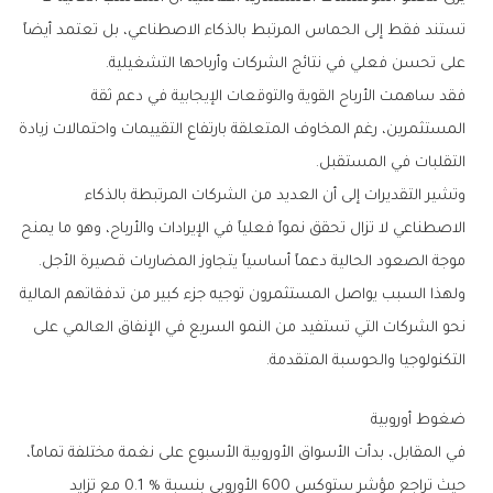
‬على‭ ‬تحسن‭ ‬فعلي‭ ‬في‭ ‬نتائج‭ ‬الشركات‭ ‬وأرباحها‭ ‬التشغيلية‭.‬
‬التقلبات‭ ‬في‭ ‬المستقبل‭.‬
‬موجة‭ ‬الصعود‭ ‬الحالية‭ ‬دعماً‭ ‬أساسياً‭ ‬يتجاوز‭ ‬المضاربات‭ ‬قصيرة‭ ‬الأجل‭.‬
‬التكنولوجيا‭ ‬والحوسبة‭ ‬المتقدمة‭.‬
ضغوط‭ ‬أوروبية