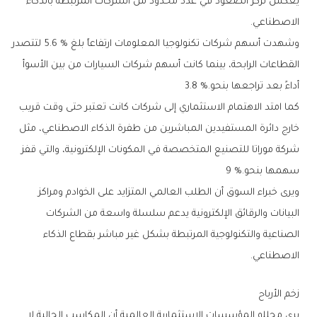
‬الاصطناعي‭.‬
‬أداءً‭ ‬بعد‭ ‬تراجعها‭ ‬بنحو‭ ‬3‭.‬8‭ %.‬
‬سهمها‭ ‬بنحو‭ ‬9‭ %.‬
‬الاصطناعي‭.‬
زخم‭ ‬الأرباح