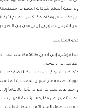
‬إلى‭ ‬ما‭ ‬دون‭ ‬متوسطه‭ ‬المتحرك‭ ‬لمئة‭ ‬يوم‭ ‬للمرة‭ ‬الأولى‭ ‬منذ‭ ‬أكثر‭ ‬من‭ ‬ستة‭ ‬أشهر‭.‬
‬إنترناشونال‮»‬‭ ‬و»إير‭ ‬بي‭ ‬إن‭ ‬بي‮»‬‭ ‬من‭ ‬بين‭ ‬الأكثر‭ ‬عرضة‭ ‬للمخاطر‭.‬
محو‭ ‬المكاسب
‬العالمي‭ ‬في‭ ‬دافوس‭.‬
‬موجات‭ ‬صدمة‭ ‬عبر‭ ‬أسواق‭ ‬المعدلات‭ ‬العالمية‭.‬
‬المستثمرين‭ ‬عن‭ ‬مقترحات‭ ‬رئيسة‭ ‬الوزراء‭ ‬ساناي‭ ‬تاكايشي‭ ‬الانتخابية‭ ‬لخفض‭ ‬الضرائب‭ ‬على‭ ‬المواد‭ ‬الغذائية‭.‬