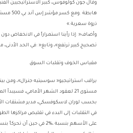
‬ذروة‭ ‬سعرية‮»‬‭.‬
‬تصحيح‭ ‬كبير‭ ‬ترتفع‮»‬،‭ ‬وتابع‭: ‬‮«‬في‭ ‬الحد‭ ‬الأدنى،‭ ‬من‭ ‬المرجح‭ ‬أن‭ ‬نشهد‭ ‬إعادة‭ ‬اختبار‭ ‬لقاع‭ ‬نوفمبر‭ ‬أو‭ ‬مستوى‭ ‬6550‭ ‬نقطة‮»‬‭.‬
مقياس‭ ‬الخوف‭ ‬وتقلبات‭ ‬السوق
‬مستوى‭ ‬21‭ ‬لعقود‭ ‬الشهر‭ ‬الأمامي،‭ ‬فسيبدأ‭ ‬المستثمرون‭ ‬المنهجيون‭ ‬في‭ ‬تقليص‭ ‬مديونيتهم‭.‬
‬على‭ ‬الأسهم‭ ‬بنسبة‭ ‬2‭%‬،‭ ‬في‭ ‬حين‭ ‬أن‭ ‬تحركاً‭ ‬بنسبة‭ ‬2‭% ‬يعادل‭ ‬خفضاً‭ ‬بنحو‭ ‬10‭% ‬في‭ ‬المراكز‭ ‬الطويلة‭ ‬لهذه‭ ‬الصناديق‭.‬