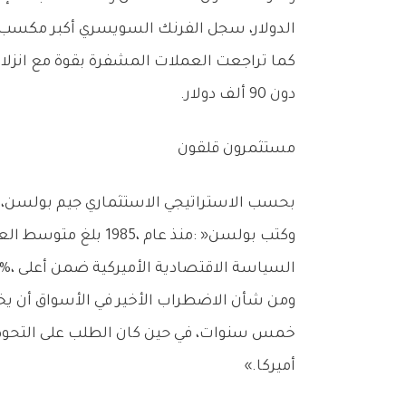
‬الدولار،‭ ‬سجل‭ ‬الفرنك‭ ‬السويسري‭ ‬أكبر‭ ‬مكسب‭ ‬له‭ ‬على‭ ‬مدى‭ ‬يومين‭ ‬منذ‭ ‬أبريل‭.‬
‬دون‭ ‬90‭ ‬ألف‭ ‬دولار‭.‬
مستثمرون‭ ‬قلقون
بحسب‭ ‬الاستراتيجي‭ ‬الاستثماري‭ ‬جيم‭ ‬بولسن،‭ ‬فإن‭ ‬أفضل‭ ‬عوائد‭ ‬سوق‭ ‬الأسهم‭ ‬الأميركية‭ ‬تحققت‭ ‬عندما‭ ‬كان‭ ‬عدم‭ ‬اليقين‭ ‬في‭ ‬السياسات‭ ‬في‭ ‬أعلى‭ ‬مستوياته‭.‬
‬السياسة‭ ‬الاقتصادية‭ ‬الأميركية‭ ‬ضمن‭ ‬أعلى‭ ‬20‭%‬،‭ ‬مقارنة‭ ‬بـ7‭.‬35‭% ‬فقط‭ ‬عندما‭ ‬كان‭ ‬عدم‭ ‬اليقين‭ ‬ضمن‭ ‬أدنى‭ ‬شريحتين‭ ‬في‭ ‬السوق‮»‬‭.‬
‬أميركا‮»‬‭.‬