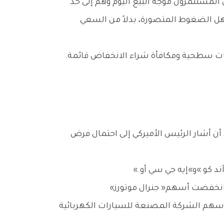
وأضاف‭ ‬أن‭ ‬‮«‬السيناريو‭ ‬نفسه‭ ‬طبع‭ ‬سلوك‭ ‬السوق‭ ‬خلال‭ ‬معظم‭ ‬السنوات‭ ‬القليلة‭ ‬الماضية،‭ ‬حيث‭ ‬كانت‭ ‬التراجعات‭ ‬سطحية‭ ‬ومكافأة‭ ‬شراء‭ ‬الانخفاض‭ ‬قائمة‭.
وسارت‭ ‬أسهم‭ ‬شركات‭ ‬السيارات‭ ‬على‭ ‬خطى‭ ‬السوق‭ ‬الأوسع‭. ‬إذ‭ ‬تراجعت‭ ‬أسهم‭ ‬‮«‬فورد‭ ‬موتور‮»‬‭ ‬بنسبة‭ ‬2‭.‬4‭ %‬،‭ ‬وانخفضت‭ ‬أسهم‭ ‬‮«‬جنرال‭ ‬موتورز‮»‬‭