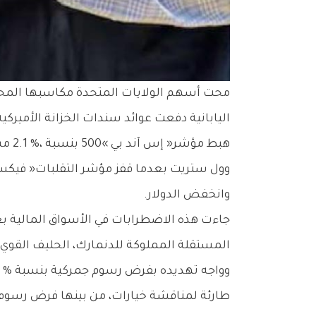
‬اليابانية‭ ‬دفعت‭ ‬عوائد‭ ‬سندات‭ ‬الخزانة‭ ‬الأميركية‭ ‬إلى‭ ‬الارتفاع‭.‬
‬وانخفض‭ ‬الدولار‭.‬
‬المستقلة‭ ‬المملوكة‭ ‬للدنمارك،‭ ‬الحليف‭ ‬القوي‭ ‬في‭ ‬حلف‭ ‬شمال‭ ‬الأطلسي‭.‬
‬طارئة‭ ‬لمناقشة‭ ‬خيارات،‭ ‬من‭ ‬بينها‭ ‬فرض‭ ‬رسوم‭ ‬على‭ ‬سلع‭ ‬أميركية‭ ‬بقيمة‭ ‬93‭ ‬مليار‭ ‬يورو‭ (‬109‭ ‬مليارات‭ ‬دولار‭).‬