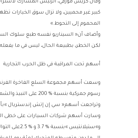
‬المحموم‭ ‬إلى‭ ‬التحوط‮»‬‭.‬
‬لكن‭ ‬الخطر،‭ ‬بطبيعة‭ ‬الحال،‭ ‬ليس‭ ‬في‭ ‬ما‭ ‬يفعله‭ ‬المستثمرون،‭ ‬بل‭ ‬في‭ ‬مدى‭ ‬شيوع‭ ‬هذا‭ ‬الافتراض‮»‬‭.‬
أسهم‭ ‬تحت‭ ‬المراقبة‭ ‬في‭ ‬ظل‭ ‬الحرب‭ ‬التجارية
‬رسوم‭ ‬جمركية‭ ‬بنسبة‭ ‬200‭ % ‬على‭ ‬النبيذ‭ ‬والشمبانيا‭ ‬الفرنسية‭.‬
وتراجعت‭ ‬أسهم‭ ‬‮«‬سي‭ ‬إن‭ ‬إتش‭ ‬إندستريال‮»‬‭ ‬بأكبر‭ ‬قدر‭ ‬بين‭ ‬شركات‭ ‬معدات‭ ‬الزراعة‭. ‬كما‭ ‬انخفضت‭ ‬أسهم‭ ‬‮«‬دير‭ ‬آند‭ ‬كو‮»‬‭ ‬و»إيه‭ ‬جي‭ ‬سي‭ ‬أو‮»‬‭.‬