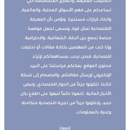
التحليلات العميقة، والتقارير المتخصصة التي
تساعدكم على فهم الأسواق المحلية، والعالمية،
واتخاذ قرارات مستنيرة. ونؤمن بأن المعرفة
الاقتصادية تمثل قوة، ونسعى لجعل موقعنا
منصة تجمع بين الدقة، الشفافية، والاحترافية.
وإذا كنت من المهتمين بكتابة مقالات أو تحليلات
اقتصادية، فنحن نرحب بمساهماتكم لإثراء
محتوى الموقع. يمكنكم مراسلتنا على البريد
الإلكتروني لإرسال مقالاتكم، والانضمام إلى شبكة
كتابنا، لتكونوا جزءاً من الحوار الاقتصادي، ونبض
الأخبار المالية. تابعونا دائماً لتبقوا على اطلاع بكل
جديد، ولتكونوا جزءاً من تجربة اقتصادية متكاملة
وغنية بالمعلومات.
تابعونا