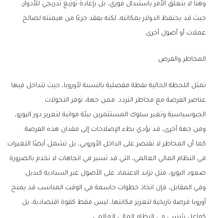
وهنا لا يتعلق الأمر باستبدال فوري، بل بإعادة توزيع تدريجي للأدوار،
حيث قد يحتفظ الدولار بمكانته، لكنه يفقد جزءًا من هيمنته لصالح
عملات أو أصول أخرى.
المخاطر والفرص
تمثل اللحظة الحالية نقطة مفصلية بالنسبة لأوروبا، حيث تتداخل فيها
عناصر الفرصة مع مخاطر التردد. فمن جهة، توفر التحولات
الجيوسياسية وتغير سلوك المستثمرين بيئة مواتية لتعزيز دور اليورو،
ومن جهة أخرى، قد يؤدي بطء الإصلاحات إلى فقدان هذه الفرصة.
كما أن المخاطر لا تقتصر على الداخل الأوروبي، بل تشمل أيضًا التغيرات
في النظام المالي العالمي، التي قد تسير في اتجاهات لا تخدم بالضرورة
صعود اليورو، مثل تزايد الاعتماد على الأصول غير السيادية كبديل.
وفي المقابل، فإن اتخاذ خطوات حاسمة في الوقت المناسب قد يمنح
أوروبا فرصة تاريخية لتعزيز مكانتها، ليس فقط كقوة اقتصادية، بل
كفاعل رئيسي في النظام المالي العالمي.