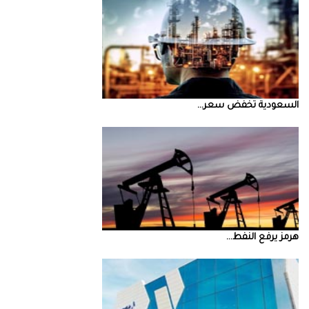
السعودية‭ ‬تخفض‭ ‬سعر‭ ...
‮‬هرمز‮‬‭ ‬يرفع‭ ‬النفط‭ ...