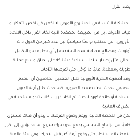
بطء القرار
المشكلة الرئيسية في المشروع الأوروبي لا تكمن في نقص الأفكار أو
غياب الأدوات، بل في الطبيعة المعقدة لآلية اتخاذ القرار داخل الاتحاد
الأوروبي، التي تتطلب توافقًا سياسيًا بين عدد كبير من الدول ذات
أولويات ومصالح مختلفة. هذه البنية تجعل أي خطوة نحو التكامل
المالي مثل إصدار سندات سيادية مشتركة على نطاق واسع عملية
طويلة ومعقدة، غالبًا ما تُؤجَّل حتى تفرضها الأزمات.
وقد أظهرت التجربة الأوروبية خلال العقدين الماضيين أن التقدم
الحقيقي يحدث تحت ضغط الضرورة، كما حدث خلال أزمة الديون
السيادية أو جائحة كورونا، حيث تم اتخاذ قرارات كانت تبدو مستحيلة في
الظروف العادية.
لكن في اللحظة الحالية، ورغم وضوح الفرصة، لا يبدو أن هناك مستوى
كافيًا من الإلحاح السياسي يدفع نحو تحرك سريع، ما قد يؤدي إلى تكرار
النمط ذاته: الانتظار حتى وقوع أزمة أكبر قبل التحرك. وفي بيئة عالمية