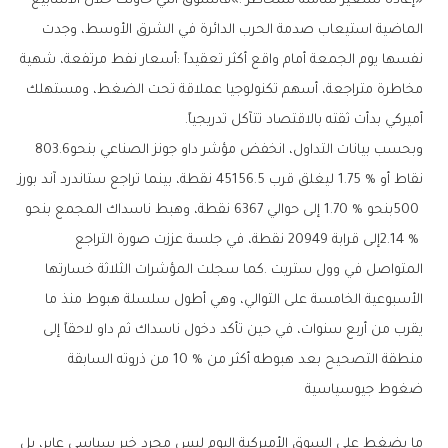
‬أميركي‭ ‬بدأت‭ ‬ثقته‭ ‬بالاقتصاد‭ ‬تتآكل‭ ‬تدريجياً‭.‬
وبحسب‭ ‬بيانات‭ ‬التداول،‭ ‬انخفض‭ ‬مؤشر‭ ‬داو‭ ‬جونز‭ ‬الصناعي‭ ‬بنحو‭ ‬803‭.‬6‭
‬منطقة‭ ‬التصحيح‭ ‬بعد‭ ‬هبوطه‭ ‬أكثر‭ ‬من‭ ‬10‭ % ‬من‭ ‬ذروته‭ ‬السابقة
ضغوط‭ ‬جيوسياسية