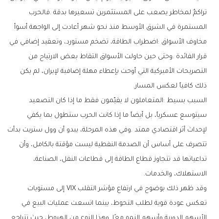
‬ذلك‭ ‬كافياً‭ ‬لعكس‭ ‬المسار‭.‬
‬الاستهلاك،‭ ‬والخدمات‭.‬