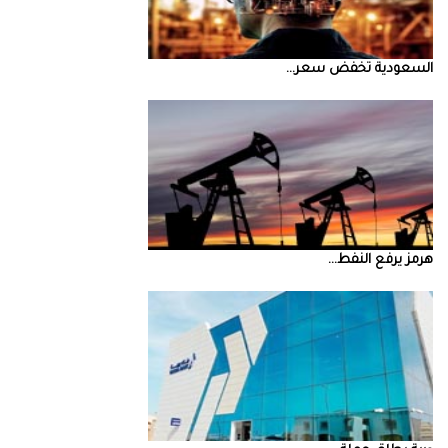
السعودية‭ ‬تخفض‭ ‬سعر‭ ...
‮‬هرمز‮‬‭ ‬يرفع‭ ‬النفط‭ ...