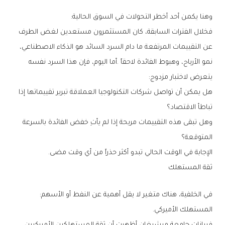
وهنا‭ ‬يكمن‭ ‬أحد‭ ‬أخطر‭ ‬التحولات‭ ‬في‭ ‬السوق‭ ‬الحالية‭:‬
‬يتعرض‭ ‬لاختبار‭ ‬مزدوج‭:‬
‬تباطأ‭ ‬الاقتصاد؟
‬المتوقعة؟
الإجابة‭ ‬في‭ ‬الوقت‭ ‬الحالي‭ ‬تبدو‭ ‬أكثر‭ ‬حذراً‭ ‬من‭ ‬أي‭ ‬وقت‭ ‬مضى‭.‬
ثقة‭ ‬المستهلك
في‭ ‬الخلفية،‭ ‬هناك‭ ‬متغير‭ ‬لا‭ ‬يقل‭ ‬أهمية‭ ‬عن‭ ‬النفط‭ ‬أو‭ ‬الأسهم‭:
‬المستهلك‭ ‬الأميركي‭.‬