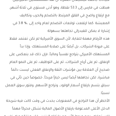
‬إشارة‭ ‬لا‭ ‬يمكن‭ ‬للفيدرالي‭ ‬تجاهلها‭ ‬بسهولة
‬الإنفاق،‭ ‬ثم‭ ‬على‭ ‬أرباح‭ ‬الشركات،‭ ‬ثم‭ ‬على‭ ‬التوظيف،‭ ‬ثم‭ ‬على‭ ‬النمو‭ ‬العام‭.‬
‬نسبيًا‭.‬