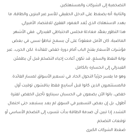
‬التضخمية‭ ‬إلى‭ ‬الشركات‭ ‬والمستهلكين‭.‬
‬يهدد‭ ‬الاستهلاك‭ ‬الذي‭ ‬يُعد‭ ‬العمود‭ ‬الفقري‭ ‬للاقتصاد‭ ‬الأميركي‭.‬
‬الفيدرالي‭ ‬إلى‭ ‬انحساره‭ ‬بالكامل‭.‬
وهو‭ ‬ما‭ ‬يفسر‭ ‬جزئياً‭ ‬التحول‭ ‬الحاد‭ ‬في‭ ‬تسعير‭ ‬الأسواق‭ ‬لمسار‭ ‬الفائدة‭.
‬توقعات‭ ‬التضخم‭.‬
ضغط‭ ‬الشركات‭ ‬الكبرى