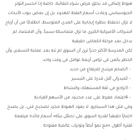
‬يدخل‭ ‬بعد‭ ‬مرحلة‭ ‬انكماش‭ ‬حقيقية
‬الخطر‭ ‬يكمن‭ ‬في‭ ‬تزامن‭ ‬أربعة‭ ‬عوامل‭ ‬في‭ ‬وقت‭ ‬واحد‭:‬
1‭ – ‬تضخم‭ ‬مرشح‭ ‬للارتفاع‭ ‬من‭ ‬جديد
2‭ – ‬فيدرالي‭ ‬أقل‭ ‬قدرة‭ ‬على‭ ‬التيسير
3‭ – ‬تراجع‭ ‬في‭ ‬ثقة‭ ‬المستهلك‭ ‬والنشاط
4‭ – ‬اعتماد‭ ‬مفرط‭ ‬على‭ ‬عدد‭ ‬محدود‭ ‬من‭ ‬الأسهم‭ ‬القيادية
‬لفترة‭ ‬أطول‮»‬‭ ‬مع‭ ‬نمو‭ ‬أبطأ‭ ‬وتوترات‭ ‬عالمية‭ ‬مفتوحة‭.‬