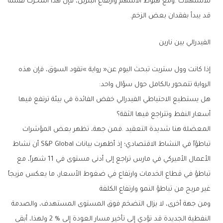
‬قد‭ ‬يبدأ‭ ‬بفقدان‭ ‬بعض‭ ‬الزخم‭.‬
الفيدرالي‭ ‬بين‭ ‬نارين
‬الرواية‭ ‬تتمحور‭ ‬بالكامل‭ ‬حول‭ ‬سؤال‭ ‬واحد‭:‬
‬أسعار‭ ‬النفط‭ ‬وتتراجع‭ ‬فيها‭ ‬الثقة؟
‬غير‭ ‬مريح‭ ‬من‭ ‬تباطؤ‭ ‬النمو‭ ‬وارتفاع‭ ‬الكلفة