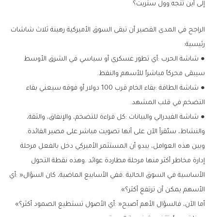
إلى‭ ‬أين‭ ‬تتجه‭ ‬وول‭ ‬ستريت؟
‬رئيسية‭:‬
‬سيبقى‭ ‬محركاً‭ ‬مباشراً‭ ‬للأسهم‭ ‬والنفط‭.‬
‬التضخم‭ ‬في‭ ‬قلب‭ ‬المشهد‭.‬
‬والنشاط،‭ ‬ستُقرأ‭ ‬الآن‭ ‬على‭ ‬أنها‭ ‬تصويت‭ ‬مباشر‭ ‬على‭ ‬مصير‭ ‬الفائدة‭.‬
‬الأسهم‭ ‬يمكن‭ ‬أن‭ ‬ترتفع‭ ‬أكثر؟‮»‬
أما‭ ‬الآن،‭ ‬فالسؤال‭ ‬الأهم‭ ‬أصبح‭: ‬‮«‬أي‭ ‬الأصول‭ ‬تستطيع‭ ‬الصمود‭ ‬أكثر؟‮»‬‭