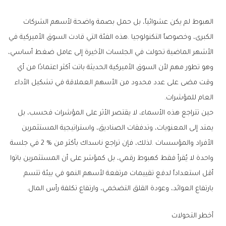
‬العام‭ ‬للمؤشرات‭.‬
‬بارتفاع‭ ‬العوائد،‭ ‬وعودة‭ ‬القلق‭ ‬التضخمي،‭ ‬وارتفاع‭ ‬تكلفة‭ ‬رأس‭ ‬المال‭.‬
أخطر‭ ‬التحولات