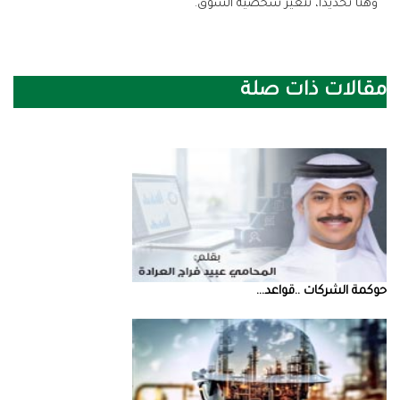
‬وهنا‭ ‬تحديداً،‭ ‬تتغير‭ ‬شخصية‭ ‬السوق‭.‬
مقالات ذات صلة
حوكمة‭ ‬الشركات‭.. ‬قواعد‭ ...