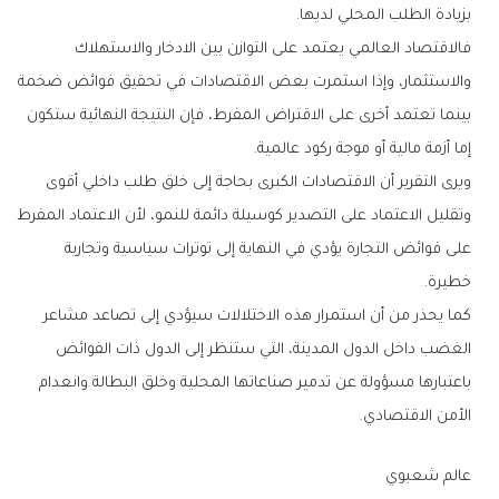
‬بزيادة‭ ‬الطلب‭ ‬المحلي‭ ‬لديها‭.‬
‬إما‭ ‬أزمة‭ ‬مالية‭ ‬أو‭ ‬موجة‭ ‬ركود‭ ‬عالمية‭.‬
‬خطيرة‭.‬
‬الأمن‭ ‬الاقتصادي‭.‬
عالم‭ ‬شعبوي