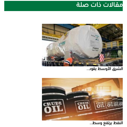
مقالات ذات صلة
الشرق‭ ‬الأوسط‭ ‬يقود‭ ...
النفط‭ ‬يرتفع‭ ‬وسط‭ ...