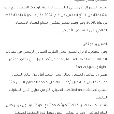
‬تستدعي‭ ‬الحذر‭ ‬الشديد‭.‬
‬العالمي‭ ‬على‭ ‬الاقتراض‭ ‬الأمريكي‭. ‬
الصين‭ ‬والفوائض
‬تجارية‭ ‬وادخارية‭ ‬ضخمة‭.‬
‬الماضية‭. ‬