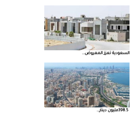
السعودية‭ ‬تعزز‭ ‬المعروض‭ ...
398.5‭ ‬مليون‭ ‬دينار‭ ...