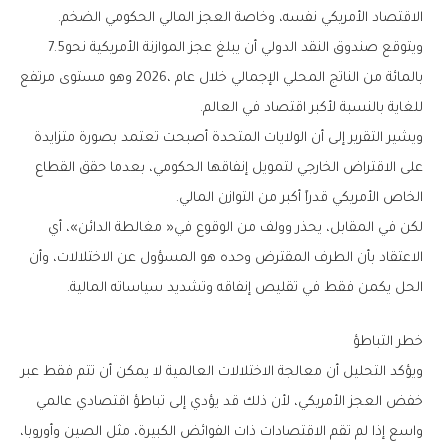
‬الاقتصاد‭ ‬الأمريكي‭ ‬نفسه،‭ ‬وخاصة‭ ‬العجز‭ ‬المالي‭ ‬الحكومي‭ ‬الضخم‭.‬
ويتوقع‭ ‬صندوق‭ ‬النقد‭ ‬الدولي‭ ‬أن‭ ‬يبلغ‭ ‬عجز‭ ‬الموازنة‭ ‬الأمريكية‭ ‬نحو‭ ‬7‭.‬5‭
‬للغاية‭ ‬بالنسبة‭ ‬لأكبر‭ ‬اقتصاد‭ ‬في‭ ‬العالم‭. ‬
‬الخاص‭ ‬الأمريكي‭ ‬قدراً‭ ‬أكبر‭ ‬من‭ ‬التوازن‭ ‬المالي‭.‬
‬الحل‭ ‬يكمن‭ ‬فقط‭ ‬في‭ ‬تقليص‭ ‬إنفاقه‭ ‬وتشديد‭ ‬سياساته‭ ‬المالية‭.‬
خطر‭ ‬التباطؤ