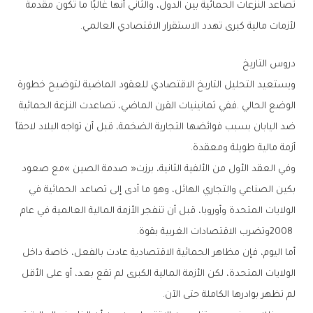
‬لأزمات‭ ‬مالية‭ ‬كبرى‭ ‬تهدد‭ ‬الاستقرار‭ ‬الاقتصادي‭ ‬العالمي‭.‬
دروس‭ ‬التاريخ
‬أزمة‭ ‬مالية‭ ‬طويلة‭ ‬ومعقدة‭.‬
‬2008‭ ‬وتضرب‭ ‬الاقتصادات‭ ‬الغربية‭ ‬بقوة‭. ‬
‬لم‭ ‬تظهر‭ ‬بوادرها‭ ‬الكاملة‭ ‬حتى‭ ‬الآن‭.‬