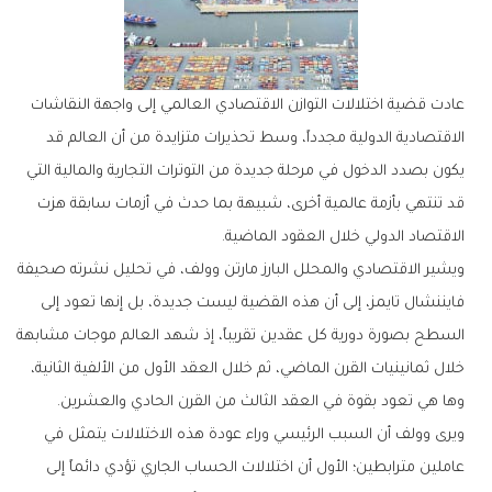
‬الاقتصاد‭ ‬الدولي‭ ‬خلال‭ ‬العقود‭ ‬الماضية‭. ‬
‬وها‭ ‬هي‭ ‬تعود‭ ‬بقوة‭ ‬في‭ ‬العقد‭ ‬الثالث‭ ‬من‭ ‬القرن‭ ‬الحادي‭ ‬والعشرين‭. ‬