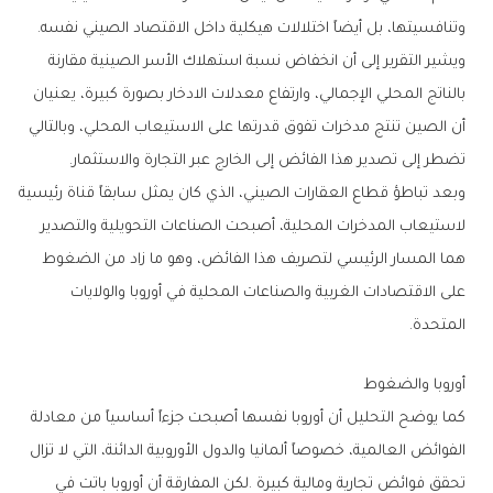
‬وتنافسيتها،‭ ‬بل‭ ‬أيضاً‭ ‬اختلالات‭ ‬هيكلية‭ ‬داخل‭ ‬الاقتصاد‭ ‬الصيني‭ ‬نفسه‭.‬
‬تضطر‭ ‬إلى‭ ‬تصدير‭ ‬هذا‭ ‬الفائض‭ ‬إلى‭ ‬الخارج‭ ‬عبر‭ ‬التجارة‭ ‬والاستثمار‭.‬
‬المتحدة‭.‬
أوروبا‭ ‬والضغوط