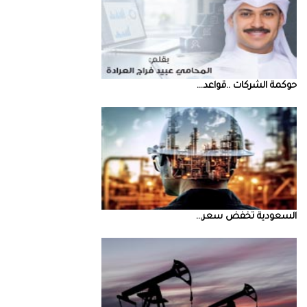
حوكمة‭ ‬الشركات‭.. ‬قواعد‭ ...
السعودية‭ ‬تخفض‭ ‬سعر‭ ...