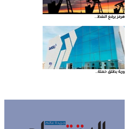
‮‬هرمز‮‬‭ ‬يرفع‭ ‬النفط‭ ...
‮‬وربة‮‬‭ ‬يطلق‭ ‬حملة‭ ...