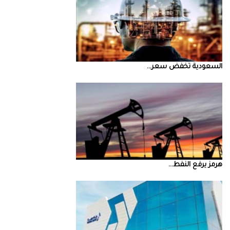
السعودية‭ ‬تخفض‭ ‬سعر‭ ...
‮‬هرمز‮‬‭ ‬يرفع‭ ‬النفط‭ ...