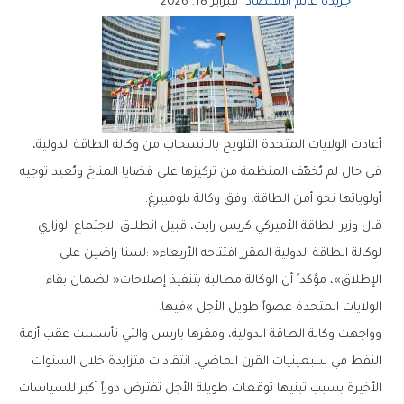
جريدة عالم الاقتصاد
فبراير 18, 2026
‬أولوياتها‭ ‬نحو‭ ‬أمن‭ ‬الطاقة،‭ ‬وفق‭ ‬وكالة‭ ‬بلومبيرغ‭.‬
‬الولايات‭ ‬المتحدة‭ ‬عضواً‭ ‬طويل‭ ‬الأجل‮»‬‭ ‬فيها‭.‬