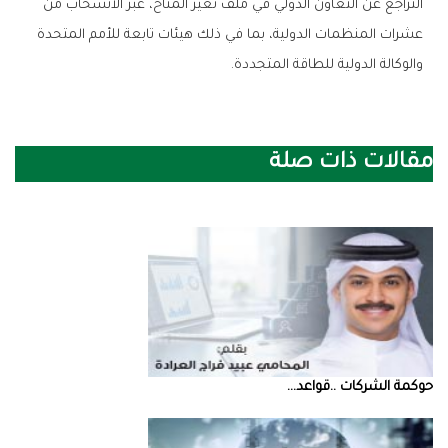
‬والوكالة‭ ‬الدولية‭ ‬للطاقة‭ ‬المتجددة‭.‬
مقالات ذات صلة
حوكمة‭ ‬الشركات‭.. ‬قواعد‭ ...