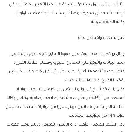
‬وكالة‭ ‬الطاقة‭ ‬الدولية‭.‬
خيار‭ ‬انسحاب‭ ‬واشنطن‭ ‬قائم
‬لقضايا‭ ‬المناخ،‭ ‬فحينها‭ ‬سننسحب‮»‬‭.‬
‬قرابة‭ ‬14‭% ‬من‭ ‬ميزانيتها‭ ‬الإجمالية‭.‬