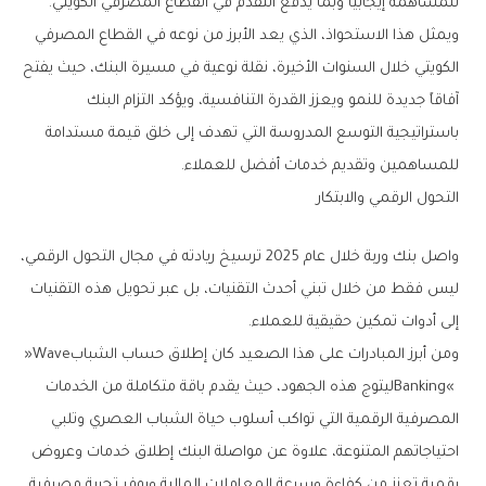
‬للمساهمة‭ ‬إيجابياً‭ ‬وبما‭ ‬يدفع‭ ‬التقدّم‭ ‬في‭ ‬القطاع‭ ‬المصرفي‭ ‬الكويتي‭.
‬للمساهمين‭ ‬وتقديم‭ ‬خدمات‭ ‬أفضل‭ ‬للعملاء‭. ‬
التحول‭ ‬الرقمي‭ ‬والابتكار‭ ‬
‬إلى‭ ‬أدوات‭ ‬تمكين‭ ‬حقيقية‭ ‬للعملاء‭. ‬
ومن‭ ‬أبرز‭ ‬المبادرات‭ ‬على‭ ‬هذا‭ ‬الصعيد‭ ‬كان‭ ‬إطلاق‭ ‬حساب‭ ‬الشباب‭ ‬‮«‬Wave