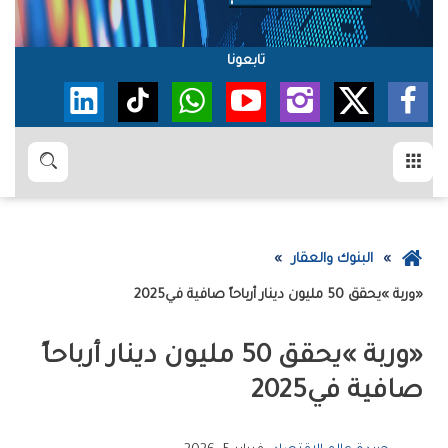
تابعونا
القائمة
بحث
عودة
البنوك والعقار
إلى
‮«‬وربة‮»‬‭ ‬يحقق‭ ‬50‭ ‬مليون‭ ‬دينار‭ ‬أرباحاً‭ ‬صافية‭ ‬في‭ ‬2025
الصفحة
الرئيسية
‬صافية‭ ‬في‭ ‬2025