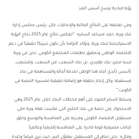
رؤية‭ ‬قيادية‭ ‬ترسخ‭ ‬أسس‭ ‬الغد
‬الكويت‭.‬”
‬كيانات‭ ‬مصرفية‭ ‬قوية‭ ‬قادرة‭ ‬على‭ ‬المنافسة‭ ‬إقليمياً‭ ‬وعالمياً‭. ‬