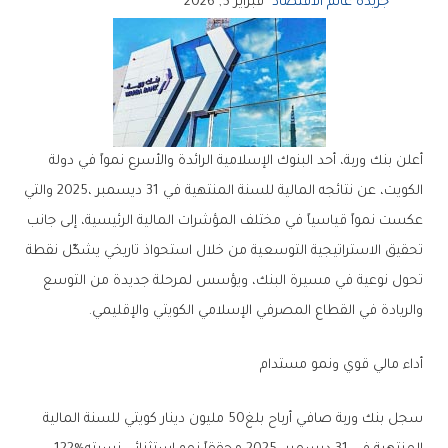
جريدة عالم الاقتصاد
فبراير 5, 2026
‬والريادة‭ ‬في‭ ‬القطاع‭ ‬المصرفي‭ ‬الإسلامي‭ ‬الكويتي‭ ‬والإقليمي‭.‬
أداء‭ ‬مالي‭ ‬قوي‭ ‬ونمو‭ ‬مستدام