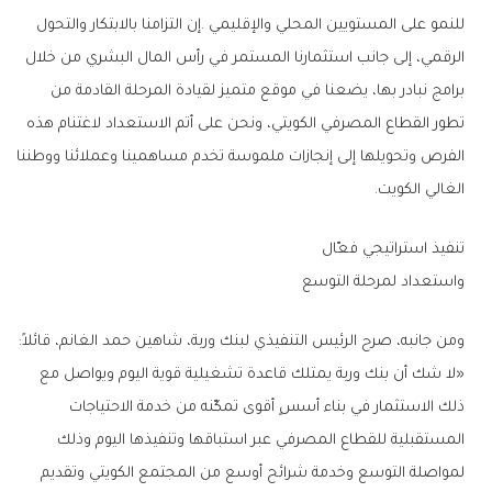
‬الغالي‭ ‬الكويت‭. ‬
تنفيذ‭ ‬استراتيجي‭ ‬فعّال‭ ‬
واستعداد‭ ‬لمرحلة‭ ‬التوسع
ومن‭ ‬جانبه،‭ ‬صرح‭ ‬الرئيس‭ ‬التنفيذي‭ ‬لبنك‭ ‬وربة،‭ ‬شاهين‭ ‬حمد‭ ‬الغانم،‭ ‬قائلاً‭: