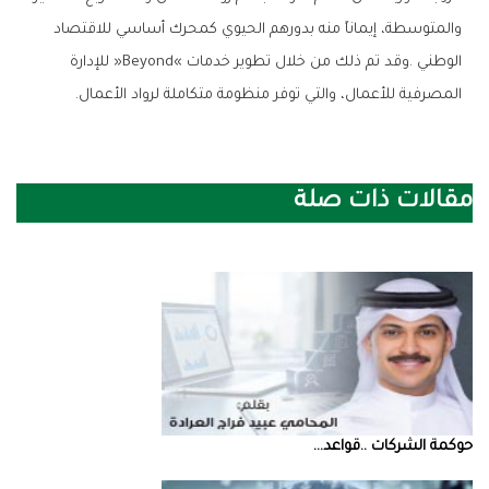
‬المصرفية‭ ‬للأعمال،‭ ‬والتي‭ ‬توفر‭ ‬منظومة‭ ‬متكاملة‭ ‬لرواد‭ ‬الأعمال‭.‬
مقالات ذات صلة
حوكمة‭ ‬الشركات‭.. ‬قواعد‭ ...