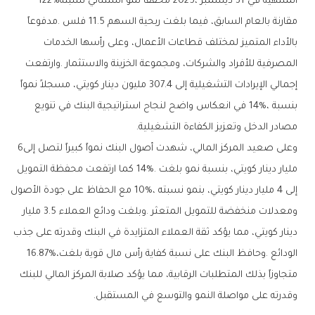
‬المنتهية‭ ‬في‭ ‬31‭ ‬ديسمبر‭ ‬2025،‭ ‬محققاً‭ ‬نمو‭ ‬استثنائي‭ ‬نسبته‭ ‬122‭%
‬مصادر‭ ‬الدخل‭ ‬وتعزيز‭ ‬الكفاءة‭ ‬التشغيلية‭.‬
وعلى‭ ‬صعيد‭ ‬المركز‭ ‬المالي،‭ ‬شهدت‭ ‬أصول‭ ‬البنك‭ ‬نمواً‭ ‬كبيراً‭ ‬لتصل‭ ‬إلى‭ ‬6‭
‬الودائع‭. ‬وحافظ‭ ‬البنك‭ ‬على‭ ‬نسبة‭ ‬كفاية‭ ‬رأس‭ ‬مال‭ ‬قوية‭ ‬بلغت‭ ‬16‭.‬87‭%‬،‭
‬وقدرته‭ ‬على‭ ‬مواصلة‭ ‬النمو‭ ‬والتوسع‭ ‬في‭ ‬المستقبل‭.‬