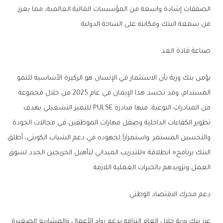
‬من‭ ‬سمعة‭ ‬البنك‭ ‬ومكانته‭ ‬على‭ ‬الساحة‭ ‬الدولية‭.‬
صناعة‭ ‬قادة‭ ‬الغد
‬العمل‭ ‬وتزويدهم‭ ‬بالخبرات‭ ‬العملية‭ ‬اللازمة‭.‬
دعم‭ ‬محرك‭ ‬الاقتصاد‭ ‬الوطني