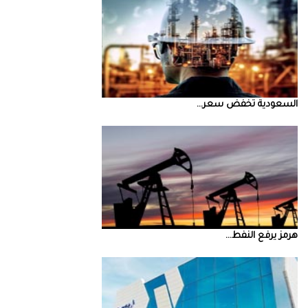
السعودية‭ ‬تخفض‭ ‬سعر‭ ...
‮‬هرمز‮‬‭ ‬يرفع‭ ‬النفط‭ ...