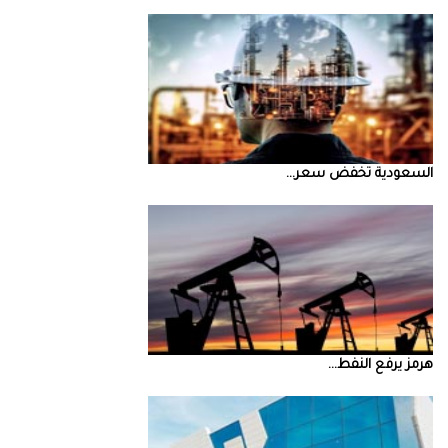
السعودية‭ ‬تخفض‭ ‬سعر‭ ...
‮‬هرمز‮‬‭ ‬يرفع‭ ‬النفط‭ ...