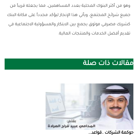
‬تقديم‭ ‬أفضل‭ ‬الخدمات‭ ‬والمنتجات‭ ‬المالية‭.‬
مقالات ذات صلة
حوكمة‭ ‬الشركات‭.. ‬قواعد‭ ...