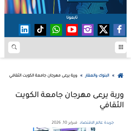
تابعونا
القائمة
بحث
عودة
البنوك والعقار
وربة‭ ‬يرعى‭ ‬مهرجان‭ ‬جامعة‭ ‬الكويت‭ ‬الثقافي
إلى
الصفحة
الرئيسية
‬الثقافي
جريدة عالم الاقتصاد
فبراير 10, 2026