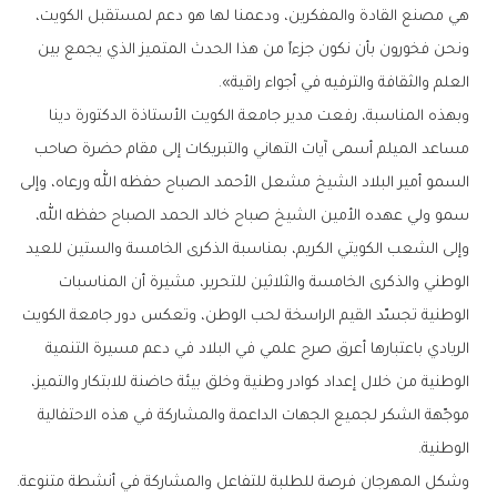
‬العلم‭ ‬والثقافة‭ ‬والترفيه‭ ‬في‭ ‬أجواء‭ ‬راقية‭.‬‮»‬
‬الوطنية‭.‬
وشكل‭ ‬المهرجان‭ ‬فرصة‭ ‬للطلبة‭ ‬للتفاعل‭ ‬والمشاركة‭ ‬في‭ ‬أنشطة‭ ‬متنوعة‭.