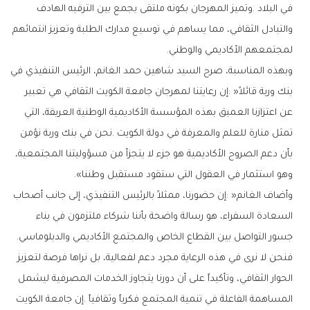
‬لمجتمعهم‭ ‬الأكاديمي‭ ‬والوطني‭.‬
‬وهو‭ ‬استثمار‭ ‬في‭ ‬العقول‭ ‬التي‭ ‬ستقود‭ ‬مستقبل‭ ‬وطننا‭.‬‮»‬
‬جسور‭ ‬التواصل‭ ‬بين‭ ‬القطاع‭ ‬الخاص‭ ‬والمجتمع‭ ‬الأكاديمي‭ ‬والدبلوماسي‭.