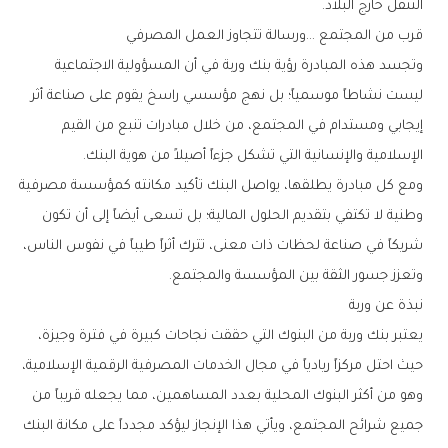
‬التنقل‭ ‬خارج‭ ‬البلاد‭.‬
قرب‭ ‬من‭ ‬المجتمع‮…‬‭ ‬ورسالة‭ ‬تتجاوز‭ ‬العمل‭ ‬المصرفي
‬الإسلامية‭ ‬والإنسانية‭ ‬التي‭ ‬تشكل‭ ‬جزءاً‭ ‬أصيلاً‭ ‬من‭ ‬هوية‭ ‬البنك‭.‬
‬وتعزز‭ ‬جسور‭ ‬الثقة‭ ‬بين‭ ‬المؤسسة‭ ‬والمجتمع‭.‬
نبذة‭ ‬عن‭ ‬وربة