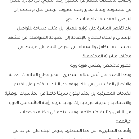
‬الأراضي‭ ‬المقدسة‭ ‬لأداء‭ ‬مناسك‭ ‬الحج‭.‬
‬مختلف‭ ‬مبادراته‭ ‬المجتمعية‭. ‬
حضور‭ ‬مجتمعي‭ ‬يعكس‭ ‬هوية‭ ‬وربة
‬حياتهم‮»‬‭.‬