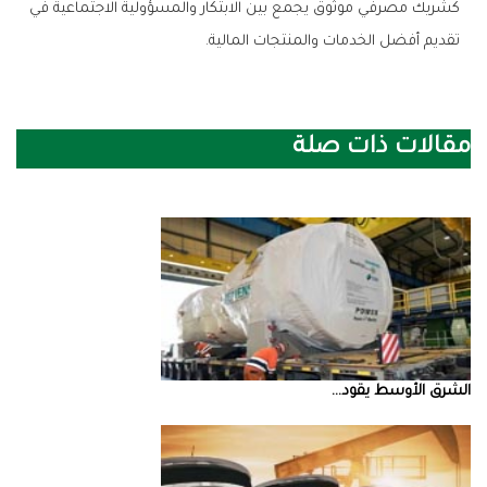
‬تقديم‭ ‬أفضل‭ ‬الخدمات‭ ‬والمنتجات‭ ‬المالية‭.‬
مقالات ذات صلة
الشرق‭ ‬الأوسط‭ ‬يقود‭ ...