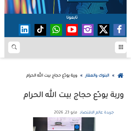
تابعونا
القائمة
بحث
عودة
البنوك والعقار
‬وربة‮ ‬يودّع‭ ‬حجاج‭ ‬بيت‭ ‬الله‭ ‬الحرام
إلى
الصفحة
‬وربة‮ ‬يودّع‭ ‬حجاج‭ ‬بيت‭ ‬الله‭ ‬الحرام
الرئيسية
جريدة عالم الاقتصاد
مايو 23, 2026