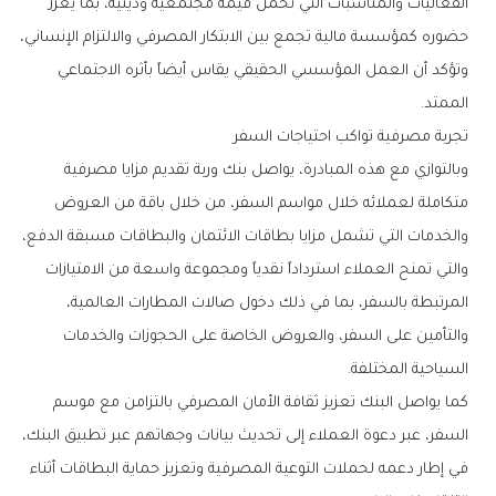
‬الممتد‭.‬
تجربة‭ ‬مصرفية‭ ‬تواكب‭ ‬احتياجات‭ ‬السفر
‬السياحية‭ ‬المختلفة‭. ‬