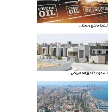
النفط‭ ‬يرتفع‭ ‬وسط‭ ...
السعودية‭ ‬تعزز‭ ‬المعروض‭ ...