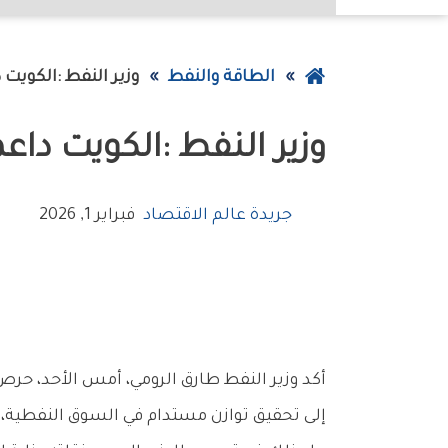
عودة
الطاقة والنفط
وزير‭ ‬النفط‭: ‬الكويت‭ ‬داعمة‭ ‬لآليات‭ ‬العمل‭ ‬المشترك‭ ‬داخل‭ ‬‮«‬أوبك‭+‬‮»‬
إلى
وزير‭ ‬النفط‭: ‬الكويت‭ ‬داعمة‭ ‬لآليات‭ ‬العمل‭ ‬المشترك‭ ‬داخل‭ ‬‮«‬أوبك‭+‬‮»‬
الصفحة
الرئيسية
جريدة عالم الاقتصاد
فبراير 1, 2026
‬إلى‭ ‬تحقيق‭ ‬توازن‭ ‬مستدام‭ ‬في‭ ‬السوق‭ ‬النفطية،‭ ‬بما‭ ‬يتوافق‭ ‬مع‭ ‬مؤشرات‭ ‬العرض‭ ‬والطلب‭ ‬العالمية‭.‬