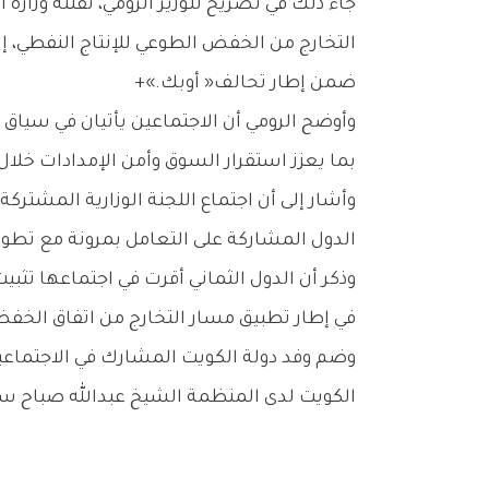
‬ضمن‭ ‬إطار‭ ‬تحالف‭ ‬‮«‬أوبك‭+‬‮»‬‭.‬
‬بما‭ ‬يعزز‭ ‬استقرار‭ ‬السوق‭ ‬وأمن‭ ‬الإمدادات‭ ‬خلال‭ ‬المرحلة‭ ‬الحالية‭.‬
‬الدول‭ ‬المشاركة‭ ‬على‭ ‬التعامل‭ ‬بمرونة‭ ‬مع‭ ‬تطورات‭ ‬السوق‭ ‬والحد‭ ‬من‭ ‬التقلبات‭.‬
‬في‭ ‬إطار‭ ‬تطبيق‭ ‬مسار‭ ‬التخارج‭ ‬من‭ ‬اتفاق‭ ‬الخفض‭ ‬الطوعي‭ ‬للإنتاج‭ ‬النفطي‭.‬
‬الكويت‭ ‬لدى‭ ‬المنظمة‭ ‬الشيخ‭ ‬عبدالله‭ ‬صباح‭ ‬سالم‭ ‬الحمود‭ ‬الصباح‭.‬