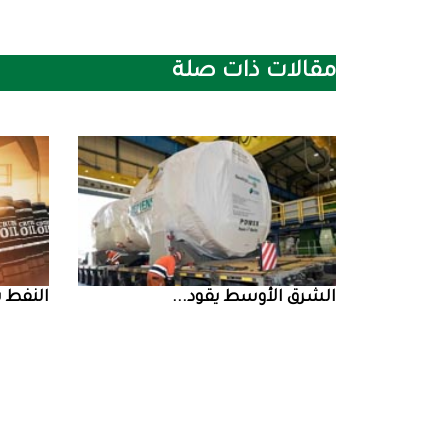
مقالات ذات صلة
الشرق‭ ‬الأوسط‭ ‬يقود‭ ...
النفط‭ ‬يرتفع‭ ‬وسط‭ ...