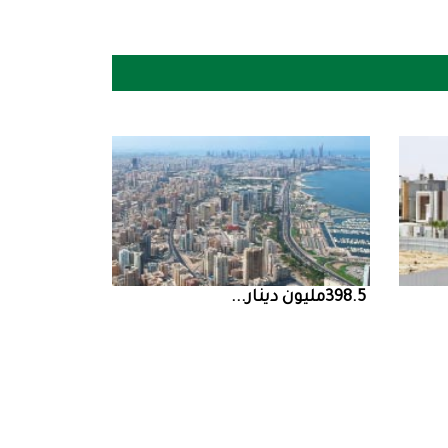
398.5‭ ‬مليون‭ ‬دينار‭ ...