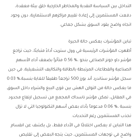
‬اتجاه‭ ‬واضح‭ ‬يقود‭ ‬السوق‭ ‬بشكل‭ ‬جماعي‭.‬
تباين‭ ‬المؤشرات‭ ‬يعكس‭ ‬حالة‭ ‬الحيرة
‬سجل‭ ‬مؤشر‭ ‬ستاندرد‭ ‬آند‭ ‬بورز‭ ‬500‭ ‬تراجعاً‭ ‬طفيفاً‭ ‬للغاية‭ ‬بنسبة‭ ‬0‭.‬03‭ %‬،‭
‬ما‭ ‬يعكس‭ ‬حالة‭ ‬من‭ ‬التوازن‭ ‬الهش‭ ‬بين‭ ‬قوى‭ ‬البيع‭ ‬والشراء‭ ‬داخل‭ ‬السوق‭.
‬تجذب‭ ‬المستثمرين‭ ‬رغم‭ ‬التحديات‭.‬