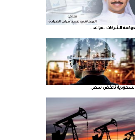
حوكمة‭ ‬الشركات‭.. ‬قواعد‭ ...
السعودية‭ ‬تخفض‭ ‬سعر‭ ...