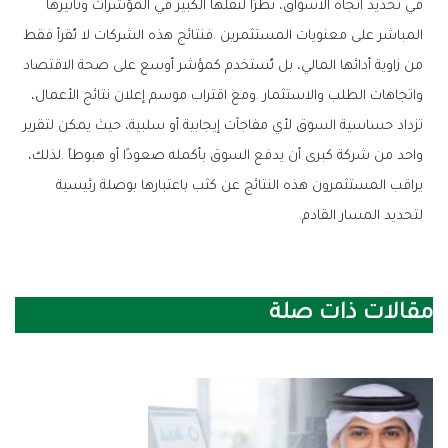
‬لتحديد‭ ‬المسار‭ ‬القادم‭.‬
مقالات ذات صلة