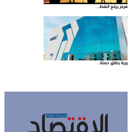
‮‬هرمز‮‬‭ ‬يرفع‭ ‬النفط‭ ...
‮‬وربة‮‬‭ ‬يطلق‭ ‬حملة‭ ...