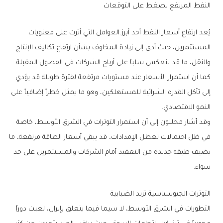
النفط‭ ‬المرتفع‭ ‬يضغط‭ ‬على‭ ‬التوقعات
‬والنقل،‭ ‬ما‭ ‬قد‭ ‬ينعكس‭ ‬سلباً‭ ‬على‭ ‬أرباح‭ ‬الشركات‭ ‬في‭ ‬الفصول‭ ‬المقبلة‭.
‬النمو‭ ‬الاقتصادي‭.‬
‬سواء‭.‬
التوترات‭ ‬الجيوسياسية‭ ‬تزيد‭ ‬الضبابية