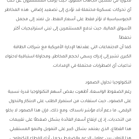
‬تحفظاً‭.‬
‬تداعيات‭ ‬أي‭ ‬اضطرابات‭ ‬محتملة‭ ‬في‭ ‬الإمدادات‭.‬
التكنولوجيا‭ ‬تحاول‭ ‬الصمود
‬هذا‭ ‬القطاع،‭ ‬الذي‭ ‬يعتمد‭ ‬بشكل‭ ‬كبير‭ ‬على‭ ‬التمويل‭ ‬والنمو‭ ‬المستقبلي‭.‬