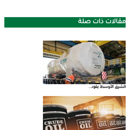
مقالات ذات صلة
الشرق‭ ‬الأوسط‭ ‬يقود‭ ...