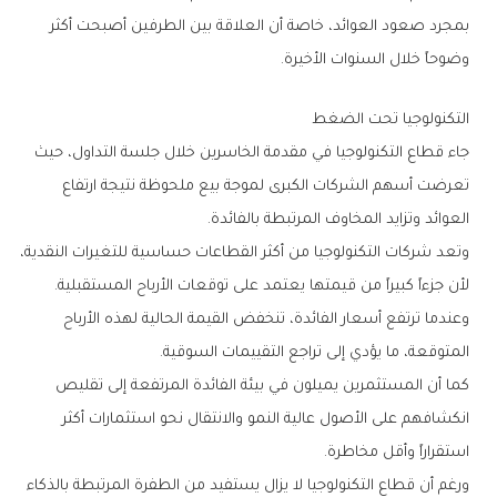
‬وضوحاً‭ ‬خلال‭ ‬السنوات‭ ‬الأخيرة‭.‬
التكنولوجيا‭ ‬تحت‭ ‬الضغط
‬العوائد‭ ‬وتزايد‭ ‬المخاوف‭ ‬المرتبطة‭ ‬بالفائدة‭.‬
‬لأن‭ ‬جزءاً‭ ‬كبيراً‭ ‬من‭ ‬قيمتها‭ ‬يعتمد‭ ‬على‭ ‬توقعات‭ ‬الأرباح‭ ‬المستقبلية‭.
‬المتوقعة،‭ ‬ما‭ ‬يؤدي‭ ‬إلى‭ ‬تراجع‭ ‬التقييمات‭ ‬السوقية‭.‬
‬استقراراً‭ ‬وأقل‭ ‬مخاطرة‭.‬