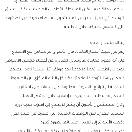
‬على‭ ‬الأسهم‭ ‬الأميركية‭ ‬خلال‭ ‬الجلسة‭.‬
رسالة‭ ‬تشدد‭ ‬واضحة
‬الفيدرالي‭ ‬أظهرت‭ ‬تحولاً‭ ‬ملحوظاً‭ ‬نحو‭ ‬موقف‭ ‬أكثر‭ ‬تشدداً‭ ‬تجاه‭ ‬التضخم‭.‬
‬الأسعار‭ ‬قد‭ ‬يتطلب‭ ‬اتخاذ‭ ‬إجراءات‭ ‬إضافية‭ ‬خلال‭ ‬الأشهر‭ ‬المقبلة‭.‬
‬دفعت‭ ‬الأسواق‭ ‬إلى‭ ‬تعديل‭ ‬حساباتها‭ ‬بصورة‭ ‬كبيرة‭.‬