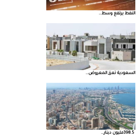
النفط‭ ‬يرتفع‭ ‬وسط‭ ...
السعودية‭ ‬تعزز‭ ‬المعروض‭ ...
398.5‭ ‬مليون‭ ‬دينار‭ ...