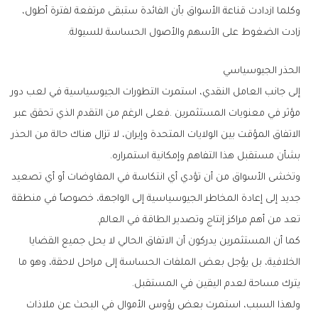
‬زادت‭ ‬الضغوط‭ ‬على‭ ‬الأسهم‭ ‬والأصول‭ ‬الحساسة‭ ‬للسيولة‭.‬
الحذر‭ ‬الجيوسياسي
‬بشأن‭ ‬مستقبل‭ ‬هذا‭ ‬التفاهم‭ ‬وإمكانية‭ ‬استمراره‭.‬
‬تعد‭ ‬من‭ ‬أهم‭ ‬مراكز‭ ‬إنتاج‭ ‬وتصدير‭ ‬الطاقة‭ ‬في‭ ‬العالم‭.‬
‬يترك‭ ‬مساحة‭ ‬لعدم‭ ‬اليقين‭ ‬في‭ ‬المستقبل‭.‬