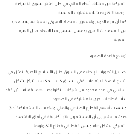
‬الوجهة‭ ‬الأكثر‭ ‬جذباً‭ ‬للاستثمارات‭ ‬العالمية‭.‬
‬المقبلة‭.‬
توسع‭ ‬قاعدة‭ ‬الصعود
‬بدأت‭ ‬قطاعات‭ ‬أخرى‭ ‬بالمشاركة‭ ‬في‭ ‬الصعود‭.‬
‬الأميركي‭ ‬بشكل‭ ‬عام‭ ‬وليس‭ ‬فقط‭ ‬في‭ ‬قطاع‭ ‬التكنولوجيا‭.‬