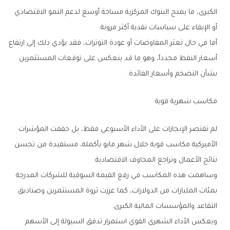
‬أو‭ ‬الإبقاء‭ ‬على‭ ‬سياسات‭ ‬نقدية‭ ‬أكثر‭ ‬مرونة‭.‬
‬بشأن‭ ‬التضخم‭ ‬وأسعار‭ ‬الفائدة‭.‬
مكاسب‭ ‬شهرية‭ ‬قوية
‬نتائج‭ ‬الأعمال‭ ‬وتراجع‭ ‬المخاوف‭ ‬الاقتصادية‭.‬
‬التقاعد‭ ‬والمؤسسات‭ ‬المالية‭ ‬الكبرى‭.‬