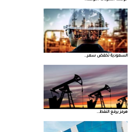
السعودية‭ ‬تخفض‭ ‬سعر‭ ...
‮‬هرمز‮‬‭ ‬يرفع‭ ‬النفط‭ ...