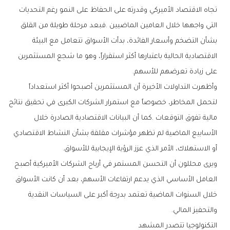
‬على‭ ‬زيادة‭ ‬تعرضهم‭ ‬للأسهم‭.‬
‬أو‭ ‬الاستهلاك،‭ ‬الأمر‭ ‬الذي‭ ‬عزز‭ ‬الرؤية‭ ‬الإيجابية‭ ‬للأسواق‭.‬
‬والتحفيز‭ ‬المالي‭.‬
التكنولوجيا‭ ‬تتصدر‭ ‬المشهد