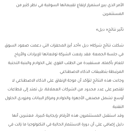
‬المستثمرين‭.‬
تأثير‭ ‬نتائج‭ ‬‮«‬ديل‮»‬
‬المرتبطة‭ ‬بتطبيقات‭ ‬الذكاء‭ ‬الاصطناعي‭.‬
‬التقنية‭.‬