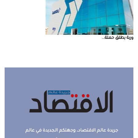
‮‬وربة‮‬‭ ‬يطلق‭ ‬حملة‭ ...
جريدة عالم الاقتصاد، وجهتكم الجديدة في عالم