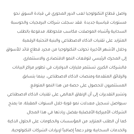
‬المتزايد‭ ‬على‭ ‬تقنيات‭ ‬الذكاء‭ ‬الاصطناعي‭ ‬والبنية‭ ‬التحتية‭ ‬الرقمية‭.‬
‬إلى‭ ‬المحرك‭ ‬الرئيسي‭ ‬لتوقعات‭ ‬النمو‭ ‬الاقتصادي‭ ‬والاستثماري‭.
‬المستثمرون‭ ‬للحصول‭ ‬على‭ ‬حصة‭ ‬من‭ ‬هذا‭ ‬النمو‭ ‬المتوقع‭.‬
‬الشركات‭ ‬الأميركية‭ ‬الأفضلية‭ ‬بفضل‭ ‬ريادتها‭ ‬في‭ ‬هذا‭ ‬المجال‭.‬