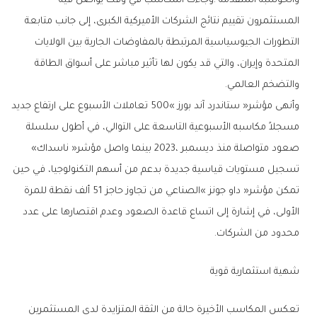
‬والتضخم‭ ‬العالمي‭.‬
‬صعود‭ ‬متواصلة‭ ‬منذ‭ ‬ديسمبر‭ ‬2023،‭ ‬بينما‭ ‬واصل‭ ‬مؤشر‭ ‬‮«‬ناسداك‮»‬‭
‬محدود‭ ‬من‭ ‬الشركات‭.‬
شهية‭ ‬استثمارية‭ ‬قوية