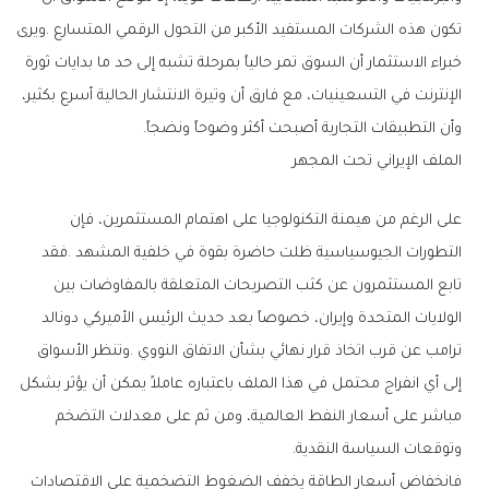
‬وأن‭ ‬التطبيقات‭ ‬التجارية‭ ‬أصبحت‭ ‬أكثر‭ ‬وضوحاً‭ ‬ونضجاً‭.‬
الملف‭ ‬الإيراني‭ ‬تحت‭ ‬المجهر
‬وتوقعات‭ ‬السياسة‭ ‬النقدية‭.‬