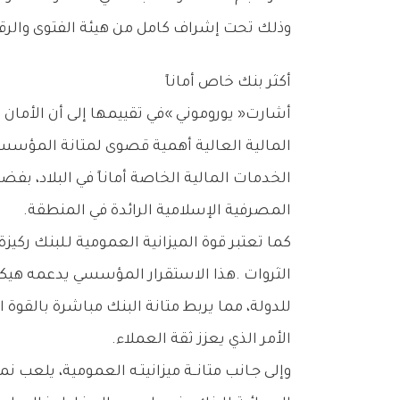
‬وذلك‭ ‬تحت‭ ‬إشراف‭ ‬كامل‭ ‬من‭ ‬هيئة‭ ‬الفتوى‭ ‬والرقابة‭ ‬الشرعية‭ ‬المستقلة‭ ‬في‭ ‬البنك‭.‬
أكثر‭ ‬بنك‭ ‬خاص‭ ‬أماناً
‬المصرفية‭ ‬الإسلامية‭ ‬الرائدة‭ ‬في‭ ‬المنطقة‭.‬
‬الأمر‭ ‬الذي‭ ‬يعزز‭ ‬ثقة‭ ‬العملاء‭.‬