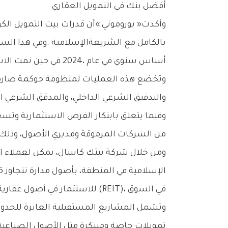
أفضل‭ ‬بنك‭ ‬في‭ ‬التمويل‭ ‬العقاري
‬أساس‭ ‬سنوي‭ ‬في‭ ‬عام‭ ‬2024،‭ ‬في‭ ‬حين‭ ‬نمت‭ ‬الاستثمارات‭ ‬العقارية‭ ‬المدرجة‭ ‬في‭ ‬الميزانية‭ ‬العمومية‭ ‬للبنك‭ ‬بنسبة‭ ‬18‭.‬7‭ %.‬
‬والتدقيق‭ ‬الشرعي‭ ‬الداخلي،‭ ‬والمدقق‭ ‬الشرعي‭ ‬الخارجي،‭ ‬الإشراف‭ ‬اليومي‭ ‬لضمان‭ ‬ملاءمة‭ ‬المعاملات‭ ‬وحمايتها‭.‬
‬من‭ ‬الشركات‭ ‬المرموقة‭ ‬ومديري‭ ‬الأصول،‭ ‬وذلك‭ ‬لاستقطاب‭ ‬الصفقات‭ ‬وفحصها‭ ‬وتحديد‭ ‬أسعارها‭.‬
‬في‭ ‬السوق‭ (‬REIT‭)‬،‭ ‬للاستثمار‭ ‬في‭ ‬أصول‭ ‬عقارية‭ ‬من‭ ‬الفئة‭ ‬الاستثمارية‭.‬
‬تمويلات‭ ‬خاصة‭ ‬ومبتكرة‭ ‬مثل‭ ‬الأصول‭ ‬الصناعية‭ ‬والتجارية‭.‬