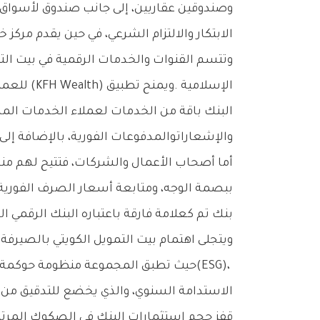
‬الابتكار‭ ‬والالتزام‭ ‬الشرعي،‭ ‬في‭ ‬حين‭ ‬يقدم‭ ‬مركز‭ ‬خدمات‭ ‬بيت‭ ‬التمويل‭ ‬الكويتي‭ ‬تركيا‭ ‬تسهيلات‭ ‬مصرفية‭ ‬مرنة‭ ‬للعائلات‭ ‬التي‭ ‬لديها‭ ‬أعمال‭ ‬وعمليات‭ ‬عابرة‭ ‬للحدود‭.‬
‬والإشعاراتوالمدفوعات‭ ‬الفورية،‭ ‬بالإضافة‭ ‬إلى‭ ‬خدمة‭ ‬السداد‭ ‬عبر‭ (‬KFH Pay‭).‬
‬بنك‭ ‬تم‭ ‬كعلامة‭ ‬فارقة‭ ‬باعتباره‭ ‬البنك‭ ‬الرقمي‭ ‬الوحيد‭ ‬المتوافق‭ ‬بالكامل‭ ‬مع‭ ‬أحكام‭ ‬الشريعة‭ ‬الإسلامية‭.‬