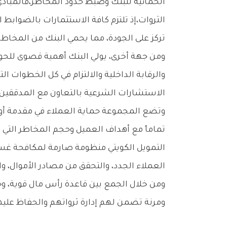
‬تركز‭ ‬على‭ ‬الجودة،‭ ‬مما‭ ‬يحمي‭ ‬البنك‭ ‬من‭ ‬المخاطر‭ ‬العالية‭ ‬أثناء‭ ‬تقلبات‭ ‬وأزمات‭ ‬السوق‭.‬
‬الاستشارات‭ ‬الشرعية‭ ‬بالتعاون‭ ‬مع‭ ‬المدققين‭ ‬الداخليين‭ ‬والخارجيين،‭ ‬بإحكام‭ ‬الرقابة‭ ‬والإشراف‭ ‬الشامل‭ ‬على‭ ‬كافة‭ ‬الأنشطة‭.‬
‬العملاء‭ ‬الجدد،‭ ‬والتحقق‭ ‬من‭ ‬مصادر‭ ‬الأموال،‭ ‬والمراقبة‭ ‬اللحظية‭ ‬لكافة‭ ‬المعاملات‭ ‬المصرفية‭.‬
‬ومرنة‭ ‬تضمن‭ ‬لهم‭ ‬إدارة‭ ‬ثرواتهم‭ ‬والحفاظ‭ ‬عليها‭ ‬بنجاح‭.‬