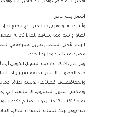
‬أفضل‭ ‬بنك‭ ‬خاص،‭ ‬وأكثر‭ ‬بنك‭ ‬خاص‭ ‬أماناً،وأفضل‭ ‬بنك‭ ‬في‭ ‬التمويل‭ ‬العقاري‭.‬
أفضل‭ ‬بنك‭ ‬خاص
‬مصرفية‭ ‬سلسة‭ ‬وعابرة‭ ‬للحدود‭.‬
‬والحفاظعليها،‭ ‬فضلاً‭ ‬عن‭ ‬توسيع‭ ‬نطاق‭ ‬أعماله‭.‬
‬بقيمة‭ ‬تقارب‭ ‬18‭ ‬مليار‭ ‬دولار‭ ‬لصالح‭ ‬حكومات‭ ‬وشركات،‭ ‬إلى‭ ‬جانب‭ ‬تنسيق‭ ‬إصدار‭ ‬الصكوكالخاص‭ ‬بـبيت‭ ‬التمويل‭ ‬الكويتي‭ ‬والبالغ‭ ‬مليار‭ ‬دولار‭ ‬أمريكي‭.‬