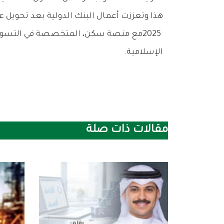
‬الإسلامية‭.‬
مقالات ذات صلة