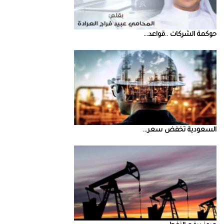
حوكمة‭ ‬الشركات‭.. ‬قواعد‭ ...
السعودية‭ ‬تخفض‭ ‬سعر‭ ...