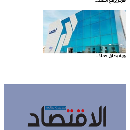
‮‬هرمز‮‬‭ ‬يرفع‭ ‬النفط‭ ...
‮‬وربة‮‬‭ ‬يطلق‭ ‬حملة‭ ...