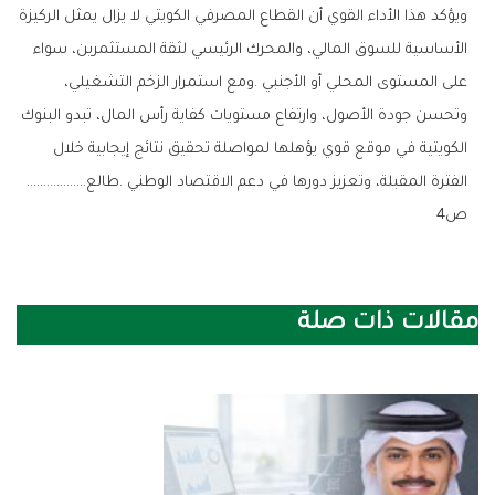
‬الفترة‭ ‬المقبلة،‭ ‬وتعزيز‭ ‬دورها‭ ‬في‭ ‬دعم‭ ‬الاقتصاد‭ ‬الوطني‭. ‬طالع‭………………
‬ص4
مقالات ذات صلة