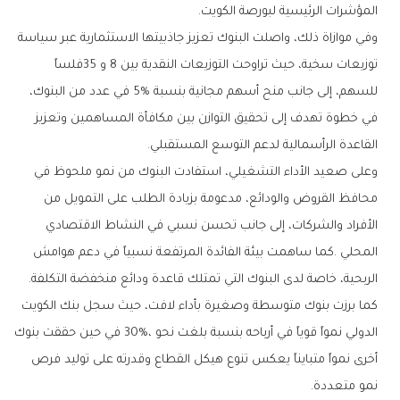
‬المؤشرات‭ ‬الرئيسية‭ ‬لبورصة‭ ‬الكويت‭.‬
‬القاعدة‭ ‬الرأسمالية‭ ‬لدعم‭ ‬التوسع‭ ‬المستقبلي‭.‬
‬الربحية،‭ ‬خاصة‭ ‬لدى‭ ‬البنوك‭ ‬التي‭ ‬تمتلك‭ ‬قاعدة‭ ‬ودائع‭ ‬منخفضة‭ ‬التكلفة‭.‬
‬نمو‭ ‬متعددة‭.‬