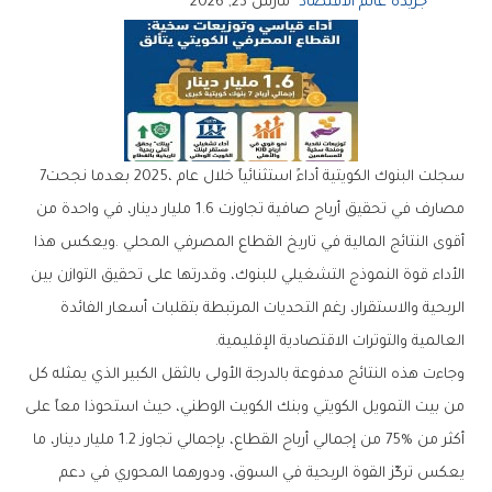
جريدة عالم الاقتصاد
مارس 23, 2026
سجلت‭ ‬البنوك‭ ‬الكويتية‭ ‬أداءً‭ ‬استثنائياً‭ ‬خلال‭ ‬عام‭ ‬2025،‭ ‬بعدما‭ ‬نجحت‭ ‬7‭
‬العالمية‭ ‬والتوترات‭ ‬الاقتصادية‭ ‬الإقليمية‭.‬