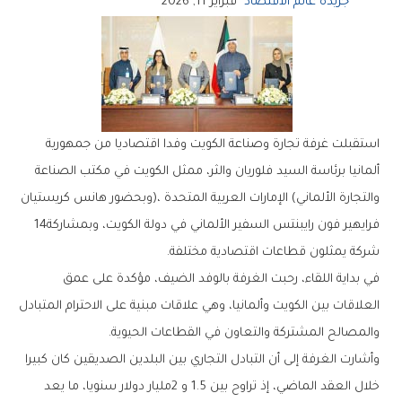
جريدة عالم الاقتصاد
فبراير 11, 2026
‬فرايهير‭ ‬فون‭ ‬رايبنتس‭ ‬السفير‭ ‬الألماني‭ ‬في‭ ‬دولة‭ ‬الكويت،‭ ‬وبمشاركة‭ ‬14‭
‬شركة‭ ‬يمثلون‭ ‬قطاعات‭ ‬اقتصادية‭ ‬مختلفة‭.‬
‬والمصالح‭ ‬المشتركة‭ ‬والتعاون‭ ‬في‭ ‬القطاعات‭ ‬الحيوية‭.‬