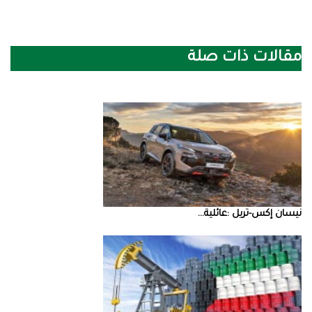
مقالات ذات صلة
نيسان‭ ‬إكس‭-‬تريل‭: ‬عائلية‭ ...