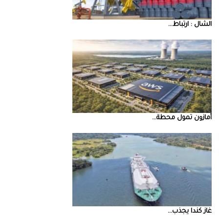
‮‬الشال‮ ‬‭: ‬ارتباط‭ ...
أمازون‭ ‬تمول‭ ‬محطة‭ ...
غاز‭ ‬كندا‭ ‬يجذب‭ ...