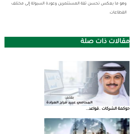
‬القطاعات‭.‬
مقالات ذات صلة
حوكمة‭ ‬الشركات‭.. ‬قواعد‭ ...