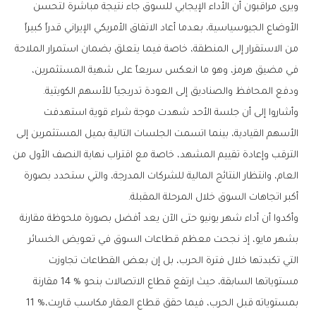
‬ودفع‭ ‬المحافظ‭ ‬والصناديق‭ ‬إلى‭ ‬العودة‭ ‬تدريجياً‭ ‬للأسهم‭ ‬الكويتية‭.‬
‬أكبر‭ ‬اتجاهات‭ ‬السوق‭ ‬خلال‭ ‬المرحلة‭ ‬المقبلة‭.‬
‬بمستوياته‭ ‬قبل‭ ‬الحرب،‭ ‬فيما‭ ‬حقق‭ ‬قطاع‭ ‬العقار‭ ‬مكاسب‭ ‬قاربت‭ ‬11‭ %‬،‭