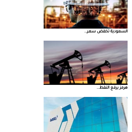
السعودية‭ ‬تخفض‭ ‬سعر‭ ...
‮‬هرمز‮‬‭ ‬يرفع‭ ‬النفط‭ ...