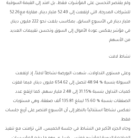
‬للشركات‭ ‬المدرجة،‭ ‬التي‭ ‬ارتفعت‭ ‬إلى‭ ‬52‭.‬49‭ ‬مليار‭ ‬دينار،‭ ‬مقارنة‭ ‬مع‭ ‬52.26‭
‬من‭ ‬الأسهم‭.‬
نشاط‭ ‬لافت
‬فقط‭.‬