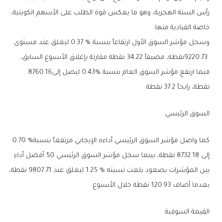
‬خاصة‭ ‬القيادية‭ ‬منها‭.‬
‬فيما‭ ‬ارتفع‭ ‬مؤشر‭ ‬السوق‭ ‬العام‭ ‬بنسبة‭ ‬0.43%‭ ‬ليصل‭ ‬إلى‭ ‬8760‭.‬16‭
‬نقطة،‭ ‬رابحاً‭ ‬37‭.‬2‭ ‬نقطة‭.‬
السوق‭ ‬الرئيسي
كما‭ ‬واصل‭ ‬مؤشر‭ ‬السوق‭ ‬الرئيسي‭ ‬أداءه‭ ‬الإيجابي‭ ‬مرتفعاً‭ ‬بنسبة‭ ‬0‭.‬70‭ %
‬بعدما‭ ‬أضاف‭ ‬120‭.‬93‭ ‬نقطة‭ ‬خلال‭ ‬الأسبوع‭.‬
القيمة‭ ‬السوقية