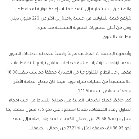
‬وهي‭ ‬من‭ ‬أعلى‭ ‬مستويات‭ ‬السيولة‭ ‬المسجلة‭ ‬منذ‭ ‬فترة‭.‬
قطاعات‭ ‬السوق
‬فقط،‭ ‬وجاء‭ ‬قطاع‭ ‬التكنولوجيا‭ ‬في‭ ‬الصدارة‭ ‬محققاً‭ ‬مكاسب‭ ‬بلغت‭ ‬18‭.‬08‭
‬تراجعاً‭ ‬بانخفاض‭ ‬نسبته‭ ‬1‭.‬11‭ %.‬
‬نحو‭ ‬36‭.‬95‭ ‬ألف‭ ‬صفقة‭ ‬تمثل‭ ‬27‭.‬21‭ % ‬من‭ ‬إجمالي‭ ‬الصفقات‭.‬