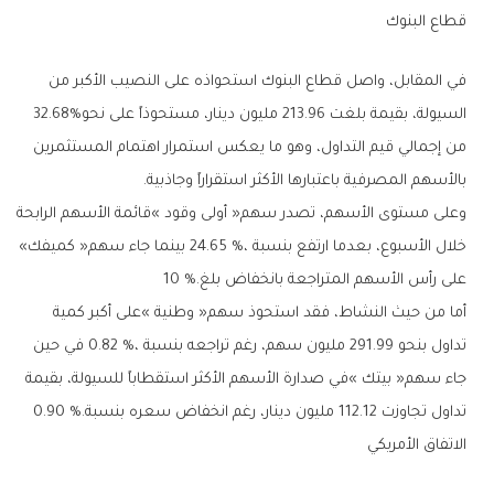
قطاع‭ ‬البنوك
‬السيولة،‭ ‬بقيمة‭ ‬بلغت‭ ‬213‭.‬96‭ ‬مليون‭ ‬دينار،‭ ‬مستحوذاً‭ ‬على‭ ‬نحو‭ ‬32‭.‬68‭%
‬بالأسهم‭ ‬المصرفية‭ ‬باعتبارها‭ ‬الأكثر‭ ‬استقراراً‭ ‬وجاذبية‭.‬
‬خلال‭ ‬الأسبوع،‭ ‬بعدما‭ ‬ارتفع‭ ‬بنسبة‭ ‬24‭.‬65‭ %‬،‭ ‬بينما‭ ‬جاء‭ ‬سهم‭ ‬‮«‬كميفك‮»‬‭
‬على‭ ‬رأس‭ ‬الأسهم‭ ‬المتراجعة‭ ‬بانخفاض‭ ‬بلغ‭ ‬10‭ %.‬
‬تداول‭ ‬تجاوزت‭ ‬112‭.‬12‭ ‬مليون‭ ‬دينار،‭ ‬رغم‭ ‬انخفاض‭ ‬سعره‭ ‬بنسبة‭ ‬0‭.‬90‭ %.‬
الاتفاق‭ ‬الأمريكي