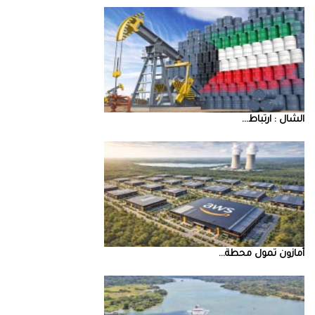
‮‬الشال‮ ‬‭: ‬ارتباط‭ ...
أمازون‭ ‬تمول‭ ‬محطة‭ ...