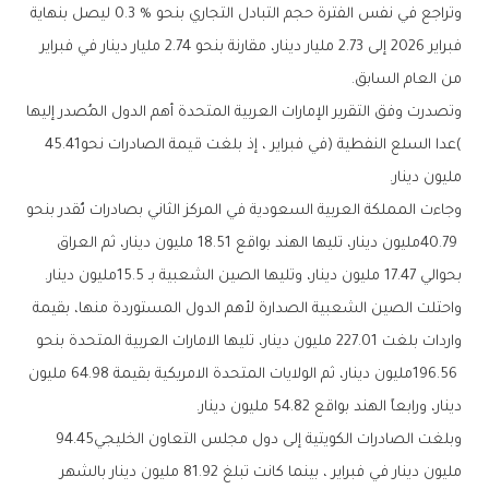
‬من‭ ‬العام‭ ‬السابق‭.‬
(‬عدا‭ ‬السلع‭ ‬النفطية‭) ‬في‭ ‬فبراير‭ ‬،‭ ‬إذ‭ ‬بلغت‭ ‬قيمة‭ ‬الصادرات‭ ‬نحو‭ ‬45.41‭
‬مليون‭ ‬دينار‭.‬
‬بحوالي‭ ‬17‭.‬47‭ ‬مليون‭ ‬دينار،‭ ‬وتليها‭ ‬الصين‭ ‬الشعبية‭ ‬بـ15‭.‬5‭ ‬مليون‭ ‬دينار‭.‬
‬دينار،‭ ‬ورابعاً‭ ‬الهند‭ ‬بواقع‭ ‬54‭.‬82‭ ‬مليون‭ ‬دينار‭.‬
وبلغت‭ ‬الصادرات‭ ‬الكويتية‭ ‬إلى‭ ‬دول‭ ‬مجلس‭ ‬التعاون‭ ‬الخليجي‭ ‬94‭.‬45‭