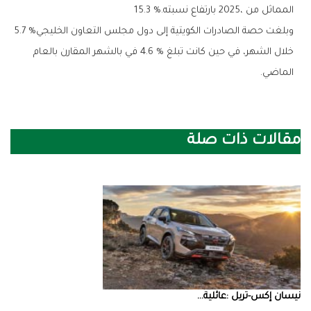
‬المماثل‭ ‬من‭ ‬2025،‭ ‬بارتفاع‭ ‬نسبته‭ ‬15‭.‬3‭ %.‬
وبلغت‭ ‬حصة‭ ‬الصادرات‭ ‬الكويتية‭ ‬إلى‭ ‬دول‭ ‬مجلس‭ ‬التعاون‭ ‬الخليجي‭ ‬5‭.‬7‭ %
‬الماضي‭.‬
مقالات ذات صلة
نيسان‭ ‬إكس‭-‬تريل‭: ‬عائلية‭ ...