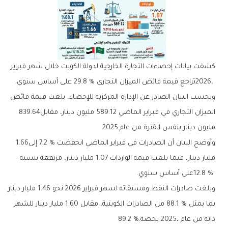
‬2026،‭ ‬تراجع‭ ‬قيمة‭ ‬فائض‭ ‬الميزان‭ ‬التجاري‭ ‬29‭.‬8‭ % ‬على‭ ‬أساس‭ ‬سنوي‭.‬
‬الميزان‭ ‬التجاري‭ ‬في‭ ‬فبراير‭ ‬الماضي‭ ‬589‭.‬12‭ ‬مليون‭ ‬دينار،‭ ‬مقابل‭ ‬839‭.‬64‭
‬مليون‭ ‬دينار‭ ‬بنفس‭ ‬الفترة‭ ‬من‭ ‬عام‭ ‬2025‭.‬
وأوضح‭ ‬البيان‭ ‬أن‭ ‬الصادرات‭ ‬في‭ ‬فبراير‭ ‬الماضي‭ ‬انخفضت‭ ‬7‭.‬2‭ % ‬إلى‭ ‬1‭.‬66‭
‬12‭.‬8‭ %‬‭ ‬على‭ ‬أساس‭ ‬سنوي‭.‬
‬ذاته‭ ‬من‭ ‬عام‭ ‬2025،‭ ‬بحصة‭ ‬89.2‭ %.‬