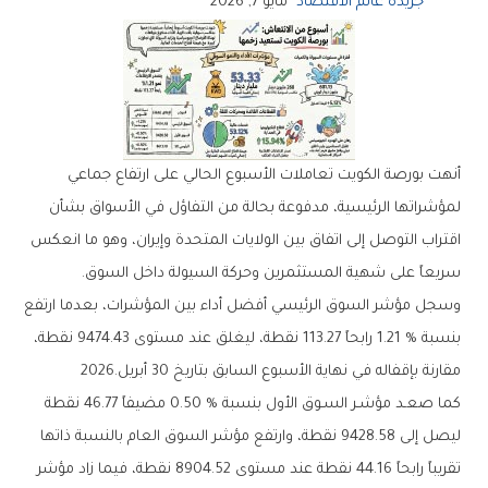
جريدة عالم الاقتصاد
مايو 7, 2026
‬سريعاً‭ ‬على‭ ‬شهية‭ ‬المستثمرين‭ ‬وحركة‭ ‬السيولة‭ ‬داخل‭ ‬السوق‭.‬
‬مقارنة‭ ‬بإقفاله‭ ‬في‭ ‬نهاية‭ ‬الأسبوع‭ ‬السابق‭ ‬بتاريخ‭ ‬30‭ ‬أبريل‭ ‬2026‭.‬