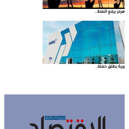
‮‬هرمز‮‬‭ ‬يرفع‭ ‬النفط‭ ...
‮‬وربة‮‬‭ ‬يطلق‭ ‬حملة‭ ...