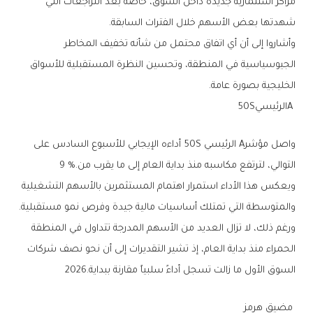
‬شهدتها‭ ‬بعض‭ ‬الأسهم‭ ‬خلال‭ ‬الفترات‭ ‬السابقة‭.‬
‬الخليجية‭ ‬بصورة‭ ‬عامة‭.‬
A‭ ‬الرئيسي‭ ‬50S
‬التوالي،‭ ‬لترتفع‭ ‬مكاسبه‭ ‬منذ‭ ‬بداية‭ ‬العام‭ ‬إلى‭ ‬ما‭ ‬يقرب‭ ‬من‭ ‬9‭ %.‬
‬والمتوسطة‭ ‬التي‭ ‬تمتلك‭ ‬أساسيات‭ ‬مالية‭ ‬جيدة‭ ‬وفرص‭ ‬نمو‭ ‬مستقبلية‭.‬
‬السوق‭ ‬الأول‭ ‬ما‭ ‬زالت‭ ‬تسجل‭ ‬أداءً‭ ‬سلبياً‭ ‬مقارنة‭ ‬ببداية‭ ‬2026‭.‬
‭ ‬مضيق‭ ‬هرمز