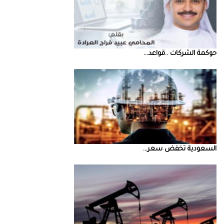
حوكمة‭ ‬الشركات‭.. ‬قواعد‭ ...
السعودية‭ ‬تخفض‭ ‬سعر‭ ...