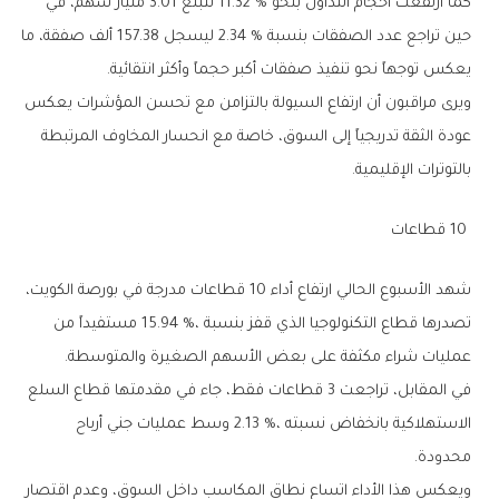
‬يعكس‭ ‬توجهاً‭ ‬نحو‭ ‬تنفيذ‭ ‬صفقات‭ ‬أكبر‭ ‬حجماً‭ ‬وأكثر‭ ‬انتقائية‭.‬
‬بالتوترات‭ ‬الإقليمية‭.‬
‭ ‬10‭ ‬قطاعات‭ ‬
‬عمليات‭ ‬شراء‭ ‬مكثفة‭ ‬على‭ ‬بعض‭ ‬الأسهم‭ ‬الصغيرة‭ ‬والمتوسطة‭.‬
‬محدودة‭.‬