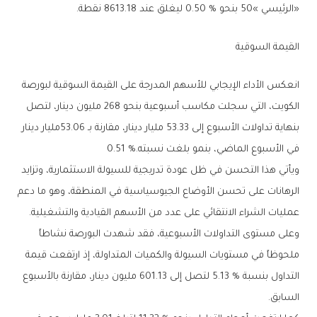
‬‮«‬الرئيسي‭ ‬50‮»‬‭ ‬بنحو‭ ‬0‭.‬50‭ % ‬ليغلق‭ ‬عند‭ ‬8613‭.‬18‭ ‬نقطة‭.‬
القيمة‭ ‬السوقية‭ ‬
‬في‭ ‬الأسبوع‭ ‬الماضي،‭ ‬بنمو‭ ‬بلغت‭ ‬نسبته‭ ‬0‭.‬51‭ %.‬
‬عمليات‭ ‬الشراء‭ ‬الانتقائي‭ ‬على‭ ‬عدد‭ ‬من‭ ‬الأسهم‭ ‬القيادية‭ ‬والتشغيلية‭.‬
‬السابق‭.‬