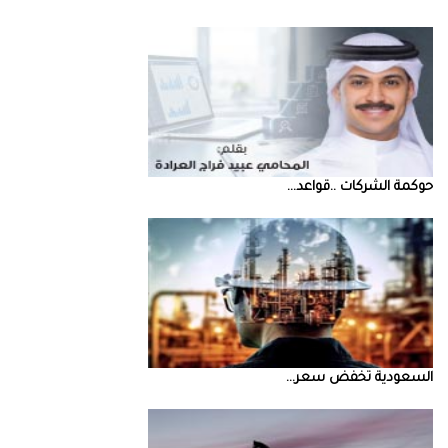
حوكمة‭ ‬الشركات‭.. ‬قواعد‭ ...
السعودية‭ ‬تخفض‭ ‬سعر‭ ...