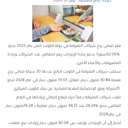
جريدة عالم الاقتصاد
يناير 27, 2026
‬المصروفات‭ ‬والأعباء‭ ‬الأخرى‭.‬
‬31‭ ‬شركة؛‭ ‬وفق‭ ‬الإحصائية‭ ‬النقدية‭ ‬الصادرة‭ ‬عن‭ ‬بنك‭ ‬الكويت‭ ‬المركزي‭.‬
‬في‭ ‬عام‭ ‬2024‭.‬