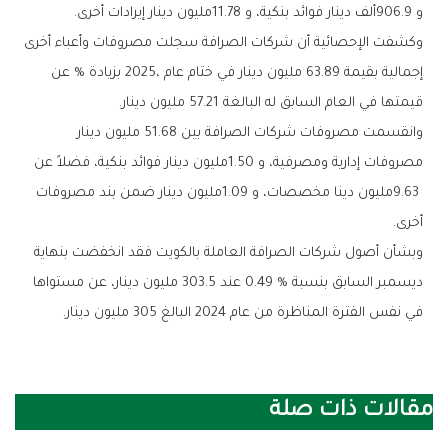
‬و906‭.‬9‭ ‬ألف‭ ‬دينار‭ ‬فوائد‭ ‬بنكية،‭ ‬و11‭.‬78‭ ‬مليون‭ ‬دينار‭ ‬إيرادات‭ ‬أخرى‭.‬
‬قيمتها‭ ‬في‭ ‬العام‭ ‬السابق‭ ‬له‭ ‬البالغة‭ ‬57‭.‬21‭ ‬مليون‭ ‬دينار‭.‬
‬أخرى‭.‬
‬في‭ ‬نفس‭ ‬الفترة‭ ‬المناظرة‭ ‬من‭ ‬عام‭ ‬2024‭ ‬البالغ‭ ‬305‭ ‬مليون‭ ‬دينار‭.‬
مقالات ذات صلة