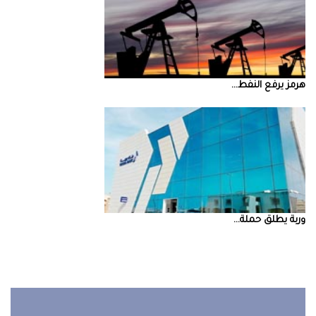
‮‬هرمز‮‬‭ ‬يرفع‭ ‬النفط‭ ...
‮‬وربة‮‬‭ ‬يطلق‭ ‬حملة‭ ...