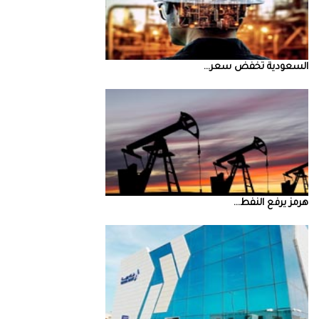
السعودية‭ ‬تخفض‭ ‬سعر‭ ...
‮‬هرمز‮‬‭ ‬يرفع‭ ‬النفط‭ ...