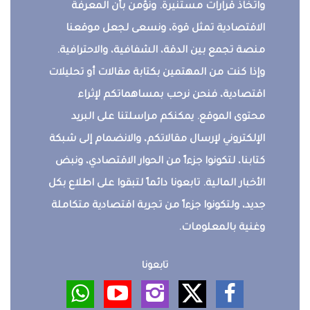
واتخاذ قرارات مستنيرة. ونؤمن بأن المعرفة
الاقتصادية تمثل قوة، ونسعى لجعل موقعنا
منصة تجمع بين الدقة، الشفافية، والاحترافية.
وإذا كنت من المهتمين بكتابة مقالات أو تحليلات
اقتصادية، فنحن نرحب بمساهماتكم لإثراء
محتوى الموقع. يمكنكم مراسلتنا على البريد
الإلكتروني لإرسال مقالاتكم، والانضمام إلى شبكة
كتابنا، لتكونوا جزءاً من الحوار الاقتصادي، ونبض
الأخبار المالية. تابعونا دائماً لتبقوا على اطلاع بكل
جديد، ولتكونوا جزءاً من تجربة اقتصادية متكاملة
وغنية بالمعلومات.
تابعونا