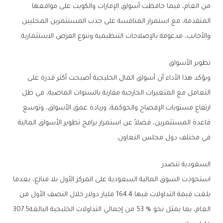
‬والأجانب،‭ ‬مدعومة‭ ‬بالإصلاحات‭ ‬التنظيمية‭ ‬وتنوع‭ ‬الفرص‭ ‬الاستثمارية‭.‬
تطوير‭ ‬الأسواق‭ ‬
‬في‭ ‬مختلف‭ ‬دول‭ ‬مجلس‭ ‬التعاون‭.‬
السعودية‭ ‬تتصدر
‬العام،‭ ‬بما‭ ‬يمثل‭ ‬نحو‭ ‬53‭ % ‬من‭ ‬إجمالي‭ ‬التداولات‭ ‬الخليجية‭ ‬البالغة‭ ‬307.5‭