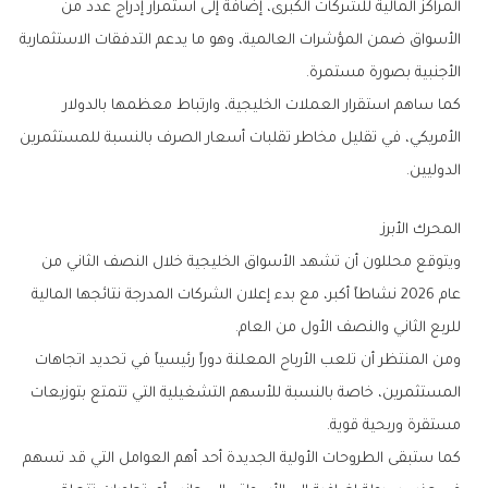
‬الأجنبية‭ ‬بصورة‭ ‬مستمرة‭.‬
‬الدوليين‭.‬
المحرك‭ ‬الأبرز
‬للربع‭ ‬الثاني‭ ‬والنصف‭ ‬الأول‭ ‬من‭ ‬العام‭.‬
‬مستقرة‭ ‬وربحية‭ ‬قوية‭.‬