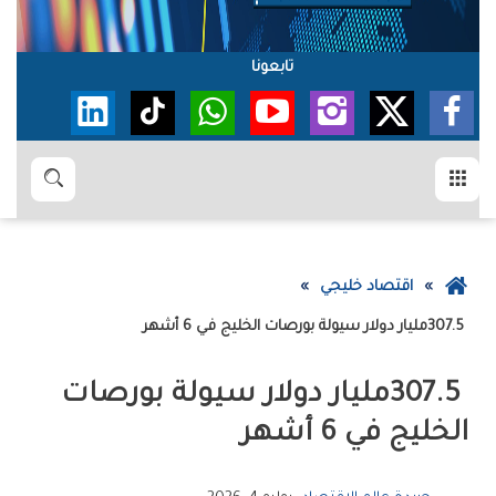
تابعونا
القائمة
بحث
عودة
اقتصاد خليجي
إلى
307.5‭ ‬مليار‭ ‬دولار‭ ‬سيولة‭ ‬بورصات‭ ‬الخليج‭ ‬في‭ ‬6‭ ‬أشهر
الصفحة
الرئيسية
‬الخليج‭ ‬في‭ ‬6‭ ‬أشهر