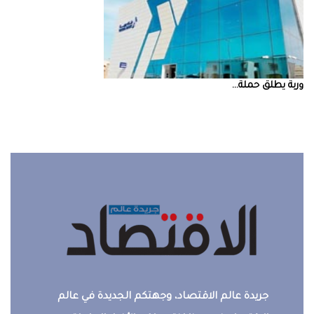
‮‬وربة‮‬‭ ‬يطلق‭ ‬حملة‭ ...
جريدة عالم الاقتصاد، وجهتكم الجديدة في عالم