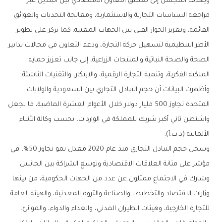
ويهدف المجلس إلى تعميق التعاون الاقتصادي بين البلدين عبر
مراجعة السياسات التجارية والاستثمارية، ومعالجة التحديات والعوائق
القائمة، وتعزيز الحوار الفني بين الجهات المعنية. كما يركز على تطوير
الأطر التنظيمية لتسهيل حركة التجارة، ودعم التعاون في مجالات تدابير
الصحة والصحة النباتية والمنتجات الزراعية، إلى جانب تعزيز حماية
الملكية الفكرية، وتنمية التجارة الرقمية، والابتكار، والتقنيات الناشئة.
وأظهرت البيانات أن حجم التبادل التجاري بين السعودية والولايات
المتحدة تجاوز 500 مليار دولار خلال الأعوام العشرة الماضية، ما يجعل
واشنطن ثاني أكبر شريك للمملكة في الواردات، بحسب وكالة الأنباء
الألمانية (د.ب.أ).
وسجل حجم التبادل التجاري منذ عام 2020 معدل نمو تجاوز 50%، في
مؤشر على متانة العلاقات الاقتصادية وتوسع الشراكة بين الجانبين.
وشارك في الاجتماع ممثلون عن عدد من الجهات الحكومية، من بينها
وزارات الاقتصاد والتخطيط، والصناعة والثروة المعدنية، والهيئة العامة
للتجارة الخارجية، وهيئات الطيران المدني، والغذاء والدواء، والموانئ،