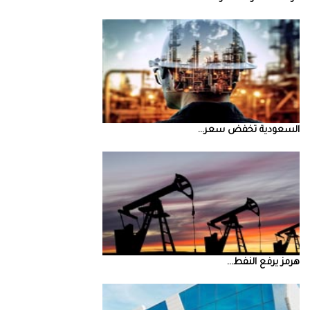
السعودية‭ ‬تخفض‭ ‬سعر‭ ...
‮‬هرمز‮‬‭ ‬يرفع‭ ‬النفط‭ ...