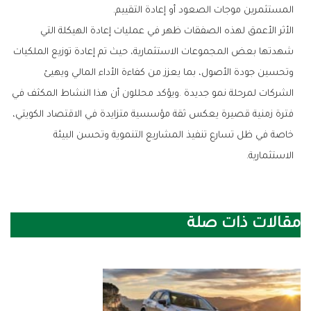
‬المستثمرين‭ ‬موجات‭ ‬الصعود‭ ‬أو‭ ‬إعادة‭ ‬التقييم‭.‬
‬الاستثمارية‭.‬
مقالات ذات صلة