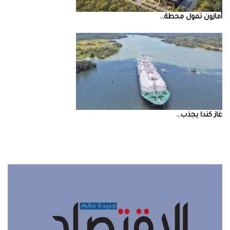
أمازون‭ ‬تمول‭ ‬محطة‭ ...
غاز‭ ‬كندا‭ ‬يجذب‭ ...