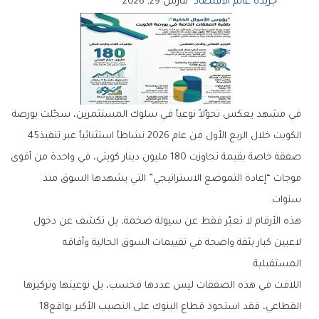
جريدة عالم الاقتصاد
مارس 29, 2026
‬الكويت‭ ‬خلال‭ ‬الربع‭ ‬الأول‭ ‬من‭ ‬عام‭ ‬2026‭ ‬نشاطاً‭ ‬استثنائياً‭ ‬عبر‭ ‬تنفيذ‭ ‬45‭
‬سنوات‭. ‬
‬المستقبلية‭.‬
‬القطاعي،‭ ‬فقد‭ ‬استحوذ‭ ‬قطاع‭ ‬البنوك‭ ‬على‭ ‬النصيب‭ ‬الأكبر‭ ‬بواقع‭ ‬18‭