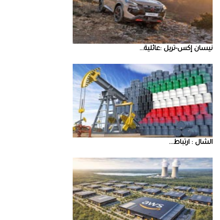
نيسان‭ ‬إكس‭-‬تريل‭: ‬عائلية‭ ...
‮‬الشال‮ ‬‭: ‬ارتباط‭ ...