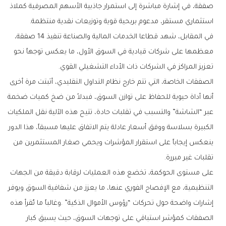
‬استثماري‭ ‬مستقر،‭ ‬مدعوم‭ ‬بربحية‭ ‬قوية‭ ‬وتوزيعات‭ ‬نقدية‭ ‬منتظمة‭. ‬
‬تعزيز‭ ‬المراكز‭ ‬في‭ ‬الشركات‭ ‬ذات‭ ‬الأداء‭ ‬التشغيلي‭ ‬القوي‭.‬
‬تقلبات‭ ‬غير‭ ‬مبررة‭.‬