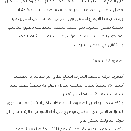
‬أفضل‭ ‬أداء‭ ‬بين‭ ‬القطاعات‭ ‬المرتفعة‭ ‬بعدما‭ ‬صعد‭ ‬بنسبة‭ ‬4.48‭ %.‬
‬والانتقائي‭ ‬في‭ ‬بعض‭ ‬الشركات‭.‬
‭ ‬صعود‭ ‬42‭ ‬سهماً
‬استقرت‭ ‬أسعار‭ ‬12‭ ‬سهماً‭ ‬دون‭ ‬تغيير‭.‬
‬حركة‭ ‬التداولات‭ ‬بشكل‭ ‬عام‭.‬