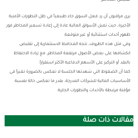
‬ظهور‭ ‬أحداث‭ ‬استثنائية‭ ‬أو‭ ‬غير‭ ‬متوقعة‭.‬
‬بالنقد‭ ‬أو‭ ‬التركيز‭ ‬على‭ ‬الأسهم‭ ‬الدفاعية‭ ‬الأكثر‭ ‬استقراراً‭.‬
‬مؤقتة‭ ‬مرتبطة‭ ‬بالأحداث‭ ‬والتطورات‭ ‬الجارية‭.‬
مقالات ذات صلة