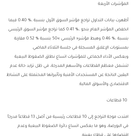
المؤشرات‭ ‬الأربعة‭ ‬
‬بمستويات‭ ‬الإغلاق‭ ‬المسجلة‭ ‬في‭ ‬جلسة‭ ‬الثلاثاء‭ ‬الماضي‭.‬
‬الاقتصادي‭ ‬والأسواق‭ ‬المالية‭.‬
‭ ‬10‭ ‬قطاعات
‬اقتصارها‭ ‬على‭ ‬قطاع‭ ‬بعينه‭.‬