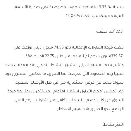
‬المرتفعة‭ ‬بمكاسب‭ ‬بلغت‭ ‬14‭.‬05‭ %.‬
‭ ‬22.7‭ ‬ألف‭ ‬صفقة
‬339‭.‬67‭ ‬مليون‭ ‬سهم‭ ‬تم‭ ‬تنفيذها‭ ‬من‭ ‬خلال‭ ‬22.75‭ ‬ألف‭ ‬صفقة‭.‬
‬سيولة‭ ‬تبحث‭ ‬عن‭ ‬فرص‭ ‬استثمارية‭ ‬حتى‭ ‬في‭ ‬ظل‭ ‬الأوضاع‭ ‬المتقلبة‭.‬
‬الواضح‭ ‬نحو‭ ‬الحذر‭ ‬وإعادة‭ ‬تقييم‭ ‬المخاطر‭.‬
الأكثر‭ ‬نشاطاً