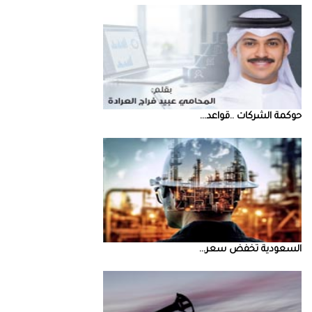
حوكمة‭ ‬الشركات‭.. ‬قواعد‭ ...
السعودية‭ ‬تخفض‭ ‬سعر‭ ...