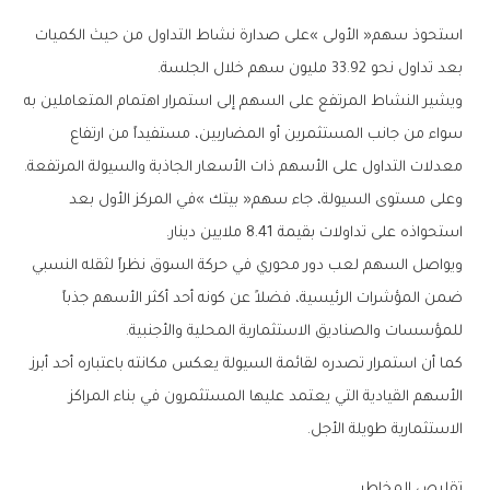
‬بعد‭ ‬تداول‭ ‬نحو‭ ‬33‭.‬92‭ ‬مليون‭ ‬سهم‭ ‬خلال‭ ‬الجلسة‭.‬
‬معدلات‭ ‬التداول‭ ‬على‭ ‬الأسهم‭ ‬ذات‭ ‬الأسعار‭ ‬الجاذبة‭ ‬والسيولة‭ ‬المرتفعة‭.‬
‬استحواذه‭ ‬على‭ ‬تداولات‭ ‬بقيمة‭ ‬8‭.‬41‭ ‬ملايين‭ ‬دينار‭.‬
‬للمؤسسات‭ ‬والصناديق‭ ‬الاستثمارية‭ ‬المحلية‭ ‬والأجنبية‭.‬
‬الاستثمارية‭ ‬طويلة‭ ‬الأجل‭.‬
تقليص‭ ‬المخاطر‭ ‬