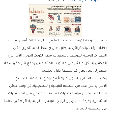
جريدة عالم الاقتصاد
يونيو 3, 2026
‬منهم‭ ‬إلى‭ ‬تبني‭ ‬نهج‭ ‬أكثر‭ ‬تحفظاً‭ ‬خلال‭ ‬الجلسة‭.‬
‬في‭ ‬المنطقة‭ ‬الحمراء‭.‬