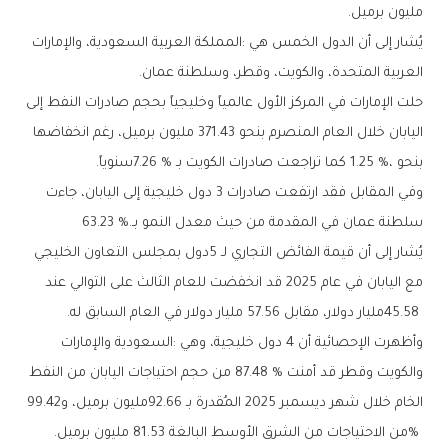
‬مليون‭ ‬برميل‭.‬
‬العربية‭ ‬المتحدة،‭ ‬والكويت،‭ ‬وقطر،‭ ‬وسلطنة‭ ‬عمان‭.‬
‬بنحو‭ ‬1‭.‬25‭ %‬،‭ ‬كما‭ ‬تراجعت‭ ‬صادرات‭ ‬الكويت‭ ‬بـ7‭.‬26‭ % ‬سنوياً‭.‬
‬سلطنة‭ ‬عمان‭ ‬في‭ ‬المقدمة‭ ‬من‭ ‬حيث‭ ‬معدل‭ ‬النمو‭ ‬بـ63‭.‬23‭ %.‬
‬45‭.‬58‭ ‬مليار‭ ‬دولار،‭ ‬مقابل‭ ‬57‭.‬56‭ ‬مليار‭ ‬دولار‭ ‬في‭ ‬العام‭ ‬السابق‭ ‬له‭.‬
‬الخام‭ ‬خلال‭ ‬شهر‭ ‬ديسمبر‭ ‬2025‭ ‬المُقدرة‭ ‬بـ92‭.‬66‭ ‬مليون‭ ‬برميل،‭ ‬و99‭.‬42‭
% ‬من‭ ‬الاحتياجات‭ ‬من‭ ‬الشرق‭ ‬الأوسط‭ ‬البالغة‭ ‬81‭.‬53‭ ‬مليون‭ ‬برميل‭.‬