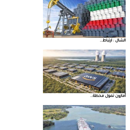
‮‬الشال‮ ‬‭: ‬ارتباط‭ ...
أمازون‭ ‬تمول‭ ‬محطة‭ ...