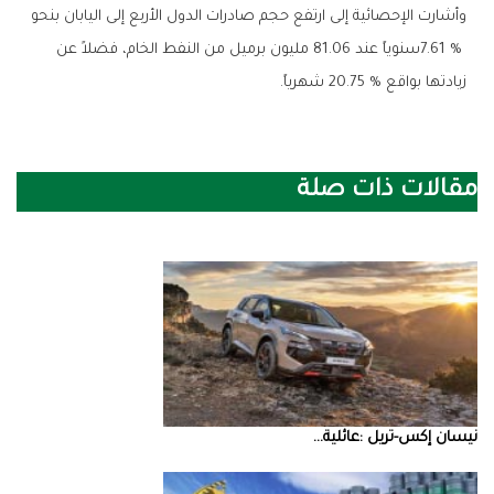
‬زيادتها‭ ‬بواقع‭ ‬20‭.‬75‭ % ‬شهرياً‭.‬
مقالات ذات صلة
نيسان‭ ‬إكس‭-‬تريل‭: ‬عائلية‭ ...