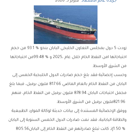
جريدة عالم الاقتصاد
فبراير 3, 2026
‬من‭ ‬الشرق‭ ‬الأوسط‭.‬
‬821‭.‬96‭ ‬مليون‭ ‬برميل‭ ‬من‭ ‬الشرق‭ ‬الأوسط‭.‬
‬1‭.‬50‭ %‬‭ ‬إذ‭ ‬كانت‭ ‬تبلغ‭ ‬صادراتهم‭ ‬من‭ ‬النفط‭ ‬الخام‭ ‬إلى‭ ‬اليابان‭ ‬805‭.‬56‭