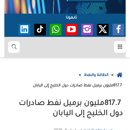
تابعونا
القائمة
بحث
عودة
الطاقة والنفط
إلى
817.7‭ ‬مليون‭ ‬برميل‭ ‬نفط‭ ‬صادرات‭ ‬دول‭ ‬الخليج‭ ‬إلى‭ ‬اليابان‭ ‬
الصفحة
الرئيسية
‬دول‭ ‬الخليج‭ ‬إلى‭ ‬اليابان‭ ‬