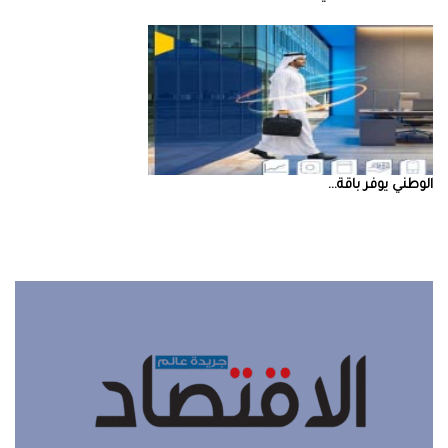
‮‬الوطني‮‬‭ ‬يوفر‭ ‬باقة‭ ...