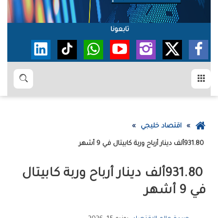
تابعونا
القائمة
بحث
عودة
اقتصاد خليجي
إلى
931.80‭ ‬ألف‭ ‬دينار‭ ‬أرباح‭ ‬‬وربة‭ ‬كابيتال‮‬‭ ‬في‭ ‬9‭ ‬أشهر
الصفحة
الرئيسية
‬في‭ ‬9‭ ‬أشهر