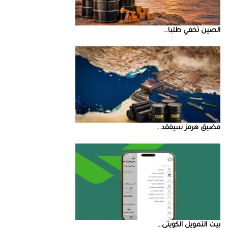
الصين‭ ‬تخفي‭ ‬طلبا‭ ...
مضيق‭ ‬هرمز‭ ‬سيفقد‭ ...
بيت‭ ‬التمويل‭ ‬الكويتي‭ ...