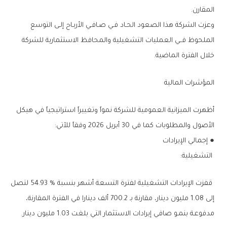
‬المقارن‭.‬
‬خلال‭ ‬الفترة‭ ‬الماضية‭.‬
المؤشرات‭ ‬المالية‭ ‬
‬الأصول‭ ‬والمطلوبات‭ ‬كما‭ ‬في‭ ‬30‭ ‬أبريل‭ ‬2026‭ ‬وفقاً‭ ‬للآتي‭:‬
●‭ ‬إجمالي‭ ‬الإيرادات
‭ ‬التشغيلية‭:‬
‬مدفوعـة‭ ‬بنمـو‭ ‬صافي‭ ‬إيرادات‭ ‬الاستثمار‭ ‬التي‭ ‬بلغت‭ ‬1.03‭ ‬مليون‭ ‬دينار‭.‬