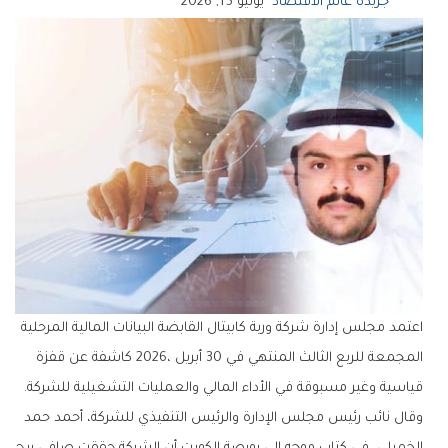
جريدة عالم الاقتصاد
يونيو 15, 2026
‬قياسية‭ ‬وغير‭ ‬مسبوقة‭ ‬في‭ ‬الأداء‭ ‬المالي‭ ‬والعمليات‭ ‬التشغيلية‭ ‬للشركة‭.‬