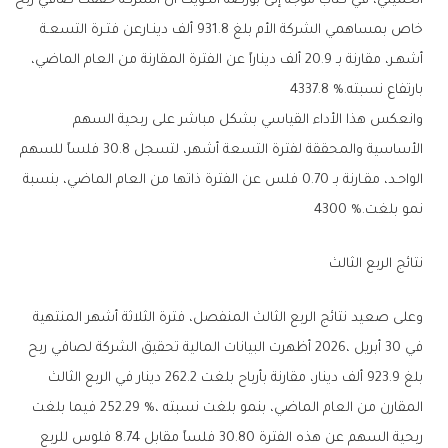
‬بارتفاع‭ ‬نسبته‭ ‬4337‭.‬8‭ %.‬
‬نمو‭ ‬بلغت‭ ‬4300‭ %.‬
نتائج‭ ‬الربع‭ ‬الثالث‭ ‬