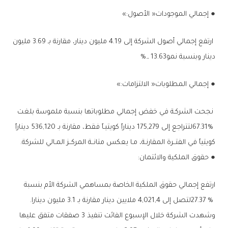
●‭ ‬إجمالي‭ ‬الموجودات‭ ‬‮«‬الأصول‮»‬‭:‬
‬دينار‭ ‬وبنسبة‭ ‬نمو‭ ‬13‭.‬63ـ‭%.‬
●‭ ‬إجمالي‭ ‬المطلوبات‭ ‬‮«‬الالتزامات‮»‬‭:‬
‬كويتياً‭ ‬في‭ ‬الفتــرة‭ ‬المقارنـة،‭ ‬مـا‭ ‬يعكس‭ ‬متانــة‭ ‬المركــز‭ ‬المـالي‭ ‬للشركة‭.‬
●‭ ‬حقوق‭ ‬الملكية‭ ‬والائتمان‭: ‬
‬27‭.‬37‭ % ‬لتصل‭ ‬إلى‭ ‬4‭,‬021‭,‬4‭ ‬ملايين‭ ‬دينار‭ ‬مقارنة‭ ‬بـ‭ ‬3‭.‬1‭ ‬مليون‭ ‬دينارا‭ .‬