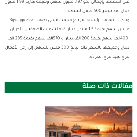
‬دينار،‭ ‬عند‭ ‬سعر‭ ‬500‭ ‬فلس‭ ‬للسهم‭.‬
وجاءت‭ ‬الصفقة‭ ‬الرئيسية‭ ‬عبر‭ ‬بيع‭ ‬محمد‭ ‬عيسى‭ ‬نصف‭ ‬العصفور‭ ‬نحو‭ ‬3‭
‬فراج‭ ‬عبيد‭ ‬فراج‭ ‬العرادة‭.‬
مقالات ذات صلة