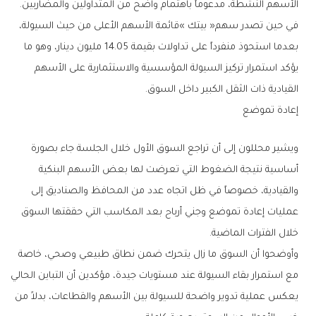
‬الأسهم‭ ‬النشطة،‭ ‬مدعوماً‭ ‬باهتمام‭ ‬واضح‭ ‬من‭ ‬المتداولين‭ ‬والمضاربين‭.‬
‬القيادية‭ ‬ذات‭ ‬الثقل‭ ‬الكبير‭ ‬داخل‭ ‬السوق‭.‬
إعادة‭ ‬تموضع
‬خلال‭ ‬الفترات‭ ‬الماضية‭.‬