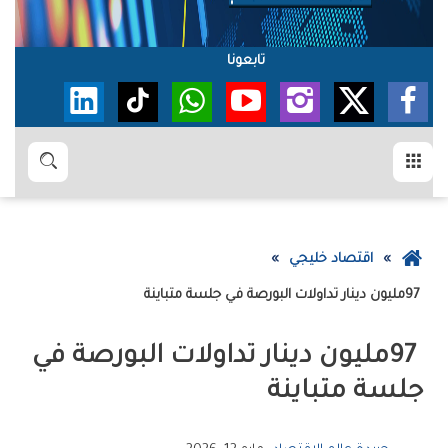
تابعونا
القائمة
بحث
عودة
اقتصاد خليجي
إلى
97‭ ‬مليون‭ ‬دينار‭ ‬تداولات‭ ‬البورصة‭ ‬في‭ ‬جلسة‭ ‬متباينة‭ ‬
الصفحة
الرئيسية
‬جلسة‭ ‬متباينة‭ ‬