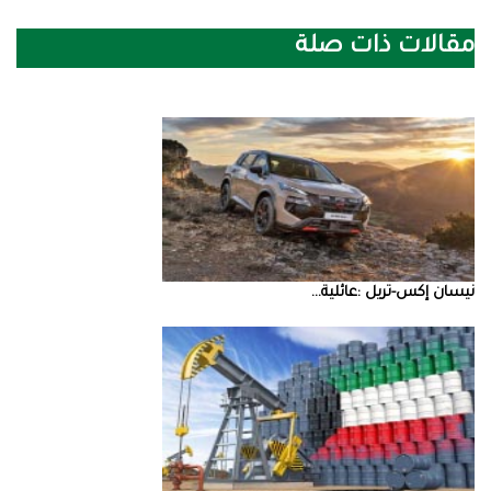
مقالات ذات صلة
نيسان‭ ‬إكس‭-‬تريل‭: ‬عائلية‭ ...