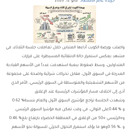
جريدة عالم الاقتصاد
مايو 12, 2026
‬أدى‭ ‬إلى‭ ‬اختلاف‭ ‬مسار‭ ‬المؤشرات‭ ‬الرئيسية‭ ‬عند‭ ‬الإغلاق‭.‬
وشهدت‭ ‬الجلسة‭ ‬تراجع‭ ‬مؤشري‭ ‬السوق‭ ‬الأول‭ ‬والعام‭ ‬بنسبة‭ ‬0‭.‬62‭ %
‬و«الرئيسي‭ ‬50‮»‬‭ ‬من‭ ‬الإغلاق‭ ‬في‭ ‬المنطقة‭ ‬الخضراء‭ ‬بارتفـاع‭ ‬بلغ‭ ‬0.46‭ %