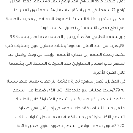
‬رغم‭ ‬نجاح‭ ‬بعض‭ ‬الأسهم‭ ‬في‭ ‬تحقيق‭ ‬مكاسب‭ ‬قوية‭.‬
وبرز‭ ‬سهم‭ ‬‮«‬الخليجي‮»‬‭ ‬كأحد‭ ‬أبرز‭ ‬نجوم‭ ‬الجلسة‭ ‬بعدما‭ ‬قفـز‭ ‬بنسبـة‭ ‬9‭.‬96‭
‬خلال‭ ‬الفترة‭ ‬الأخيرة‭.‬
‬ودفعه‭ ‬لتسجيل‭ ‬أكبر‭ ‬خسارة‭ ‬بين‭ ‬الأسهم‭ ‬المتداولة‭ ‬خلال‭ ‬الجلسة‭.‬