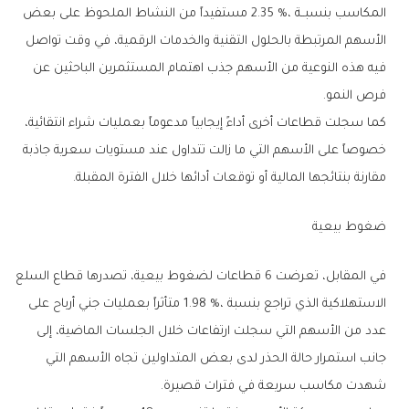
‬فرص‭ ‬النمو‭.‬
‬مقارنة‭ ‬بنتائجها‭ ‬المالية‭ ‬أو‭ ‬توقعات‭ ‬أدائها‭ ‬خلال‭ ‬الفترة‭ ‬المقبلة‭.‬
ضغوط‭ ‬بيعية
‬شهدت‭ ‬مكاسب‭ ‬سريعة‭ ‬في‭ ‬فترات‭ ‬قصيرة‭.‬