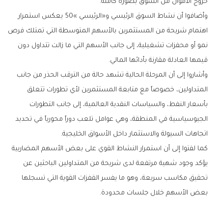
‬خروج‭ ‬الأموال‭ ‬من‭ ‬السوق‭ ‬بصورة‭ ‬كاملة‭.‬
‬قيمها‭ ‬العادلة‭ ‬مقارنة‭ ‬بأدائها‭ ‬المالي‭.‬
‬اتجاهات‭ ‬السيولة‭ ‬والاستثمار‭ ‬داخل‭ ‬الأسواق‭ ‬الخليجية‭.‬
‬بعض‭ ‬الأسهم‭ ‬خلال‭ ‬جلسات‭ ‬محدودة‭.‬