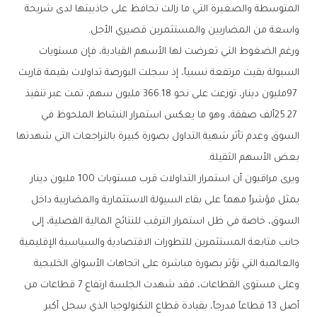
‬واسعة‭ ‬من‭ ‬المضاربين‭ ‬والمستثمرين‭ ‬قصيري‭ ‬الأجل‭.‬
‬بعض‭ ‬الأسهم‭ ‬الثقيلة‭.‬
‬والعالمية‭ ‬التي‭ ‬تؤثر‭ ‬بصورة‭ ‬مباشرة‭ ‬على‭ ‬اتجاهات‭ ‬الأسواق‭ ‬الخليجية‭.‬