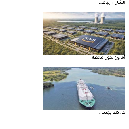
‮‬الشال‮ ‬‭: ‬ارتباط‭ ...
أمازون‭ ‬تمول‭ ‬محطة‭ ...
غاز‭ ‬كندا‭ ‬يجذب‭ ...