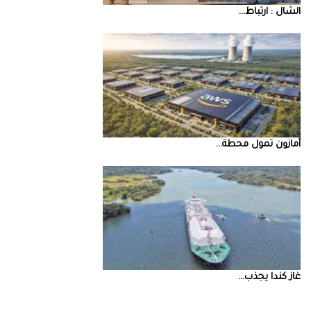
‮‬الشال‮ ‬‭: ‬ارتباط‭ ...
أمازون‭ ‬تمول‭ ‬محطة‭ ...
غاز‭ ‬كندا‭ ‬يجذب‭ ...