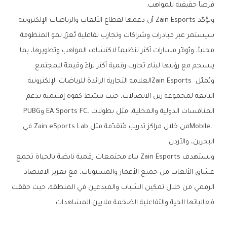
‬فرصاً‭ ‬حقيقية‭ ‬للمواهب‭.‬
‬ينسجم‭ ‬مع‭ ‬رؤيتها‭ ‬لبناء‭ ‬تجارب‭ ‬رقمية‭ ‬أكثر‭ ‬ثراءً‭ ‬وقيمةً‭ ‬للمجتمع‭. ‬
‬المنافسات‭ ‬الدولية‭ ‬والمحلية،‭ ‬مثل‭ ‬بطولات‭ ‬EA Sports FC،‭ ‬وPUBG
‬البحرين،‭ ‬والأردن‭.‬
‬فعالياتها‭ ‬الحية‭ ‬والتفاعلية‭ ‬الضخمة‭ ‬ملايين‭ ‬المشاهدات‭.‬