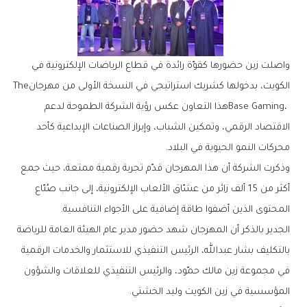
‬الكويت،‭ ‬بدخولها‭ ‬كشريك‭ ‬استراتيجي‭ ‬في‭ ‬النسخة‭ ‬الأولى‭ ‬من‭ ‬مهرجان‭ ‬The
‬محركات‭ ‬النمو‭ ‬الحيوية‭ ‬في‭ ‬البلاد‭.‬
‬المحتوى‭ ‬الذين‭ ‬أضفوا‭ ‬طاقة‭ ‬إضافية‭ ‬على‭ ‬الأجواء‭ ‬التنافسية‭.‬
‬المؤسسية‭ ‬في‭ ‬زين‭ ‬الكويت‭ ‬وليد‭ ‬الخشتي‭.‬