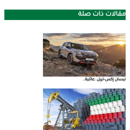
مقالات ذات صلة
نيسان‭ ‬إكس‭-‬تريل‭: ‬عائلية‭ ...