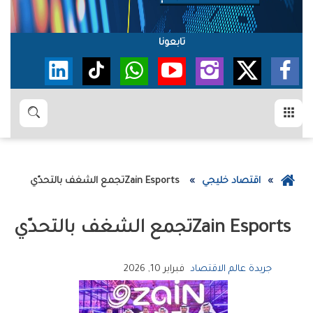
تابعونا
القائمة
بحث
عودة
اقتصاد خليجي
Zain Esports‭ ‬تجمع‭ ‬الشغف‭ ‬بالتحدّي
إلى
الصفحة
Zain Esports‭ ‬تجمع‭ ‬الشغف‭ ‬بالتحدّي
الرئيسية
جريدة عالم الاقتصاد
فبراير 10, 2026