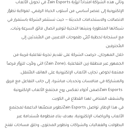
‬المُحترفين‭.‬
‬والشغف‭ ‬المتنامي‭ ‬لهذا‭ ‬القطاع‭ ‬في‭ ‬الكويت‭.‬