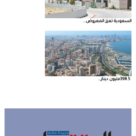
السعودية‭ ‬تعزز‭ ‬المعروض‭ ...
398.5‭ ‬مليون‭ ‬دينار‭ ...