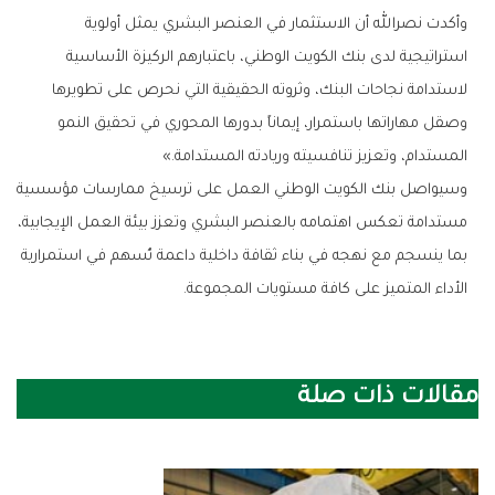
‬المستدام،‭ ‬وتعزيز‭ ‬تنافسيته‭ ‬وريادته‭ ‬المستدامة‮»‬‭.‬
‬الأداء‭ ‬المتميز‭ ‬على‭ ‬كافة‭ ‬مستويات‭ ‬المجموعة‭.‬
مقالات ذات صلة