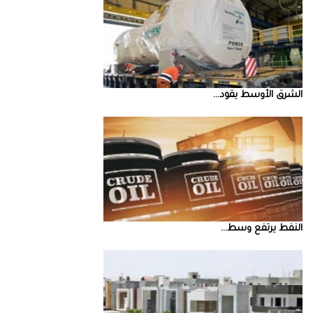
الشرق‭ ‬الأوسط‭ ‬يقود‭ ...
النفط‭ ‬يرتفع‭ ‬وسط‭ ...