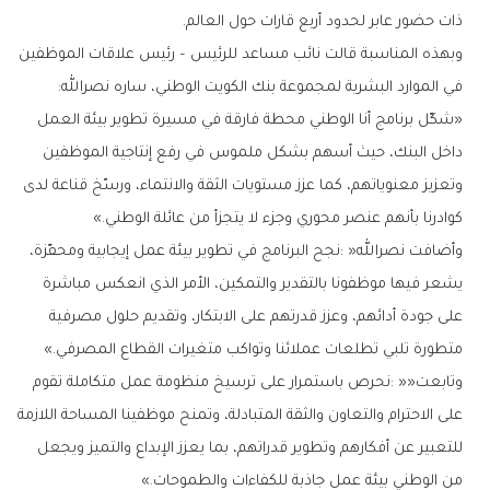
‬ذات‭ ‬حضور‭ ‬عابر‭ ‬لحدود‭ ‬أربع‭ ‬قارات‭ ‬حول‭ ‬العالم‭.‬
‬في‭ ‬الموارد‭ ‬البشرية‭ ‬لمجموعة‭ ‬بنك‭ ‬الكويت‭ ‬الوطني،‭ ‬ساره‭ ‬نصرالله‭:
‬كوادرنا‭ ‬بأنهم‭ ‬عنصر‭ ‬محوري‭ ‬وجزء‭ ‬لا‭ ‬يتجزأ‭ ‬من‭ ‬عائلة‭ ‬الوطني‮»‬‭.‬
‬متطورة‭ ‬تلبي‭ ‬تطلعات‭ ‬عملائنا‭ ‬وتواكب‭ ‬متغيرات‭ ‬القطاع‭ ‬المصرفي‮»‬‭.‬
‬من‭ ‬الوطني‭ ‬بيئة‭ ‬عمل‭ ‬جاذبة‭ ‬للكفاءات‭ ‬والطموحات‮»‬‭.‬