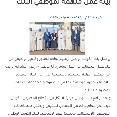
‬بيئة‭ ‬عمل‭ ‬ملهمة‭ ‬لموظفي‭ ‬البنك
جريدة عالم الاقتصاد
مايو 6, 2026
‬المصرفية‭ ‬الدولية‭.‬