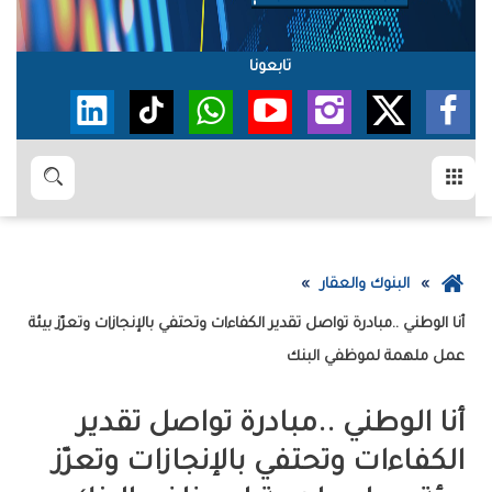
تابعونا
القائمة
بحث
عودة
البنوك والعقار
إلى
الصفحة
‬عمل‭ ‬ملهمة‭ ‬لموظفي‭ ‬البنك
الرئيسية