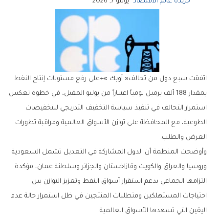
جريدة عالم الاقتصاد
يونيو 7, 2026
‬العرض‭ ‬والطلب‭.‬
‬اليقين‭ ‬التي‭ ‬تشهدها‭ ‬الأسواق‭ ‬العالمية‭.‬