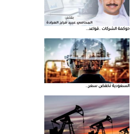
حوكمة‭ ‬الشركات‭.. ‬قواعد‭ ...
السعودية‭ ‬تخفض‭ ‬سعر‭ ...