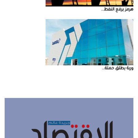
‮‬هرمز‮‬‭ ‬يرفع‭ ‬النفط‭ ...
‮‬وربة‮‬‭ ‬يطلق‭ ‬حملة‭ ...