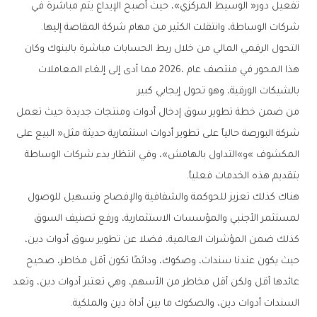
‬شركات‭ ‬الوساطة،‭ ‬وانتقلت‭ ‬الكثير‭ ‬من‭ ‬مهام‭ ‬شركة‭ ‬المقاصة‭ ‬إليها‭.‬
‬بالشيكات‭ ‬الورقية،‭ ‬وهو‭ ‬تحول‭ ‬إيجابي‭ ‬كبير‭.‬
‬بتقديم‭ ‬هذه‭ ‬الخدمات‭ ‬فعلياً‭.‬
‬السندات‭ ‬أدوات‭ ‬دين،‭ ‬والصكوك‭ ‬ما‭ ‬بين‭ ‬أداة‭ ‬دين‭ ‬والملكية‭.‬