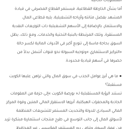
‬المستويات‭ ‬الحالية‭.‬
‬حصرها‭ ‬في‭ ‬أسهم‭ ‬قيادية‭ ‬محدودة‭. ‬
‬مستقبلاً؟