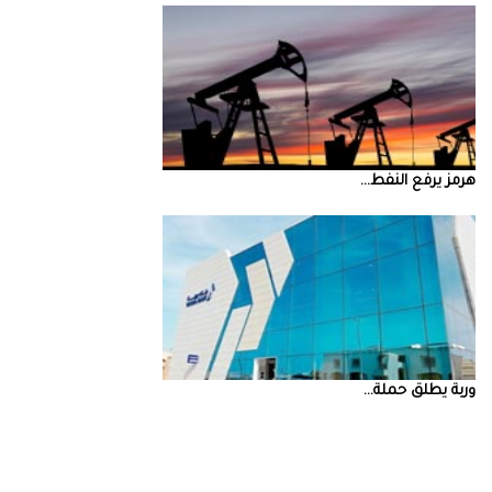
‮‬هرمز‮‬‭ ‬يرفع‭ ‬النفط‭ ...
‮‬وربة‮‬‭ ‬يطلق‭ ‬حملة‭ ...