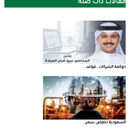
مقالات ذات صلة
حوكمة‭ ‬الشركات‭.. ‬قواعد‭ ...
السعودية‭ ‬تخفض‭ ‬سعر‭ ...