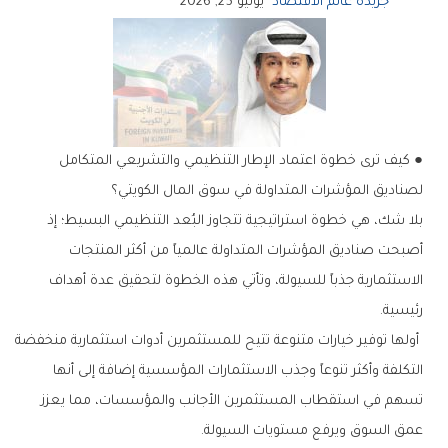
جريدة عالم الاقتصاد
يونيو 25, 2026
‬لصناديق‭ ‬المؤشرات‭ ‬المتداولة‭ ‬في‭ ‬سوق‭ ‬المال‭ ‬الكويتي؟
‬رئيسية‭.‬
‬عمق‭ ‬السوق‭ ‬ويرفع‭ ‬مستويات‭ ‬السيولة‭.‬