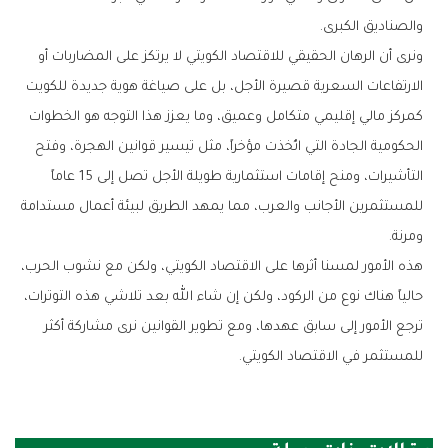
‬والصناديق‭ ‬الكبرى‭.‬
‬ومرنة‭.‬
‬للمستثمر‭ ‬في‭ ‬الاقتصاد‭ ‬الكويتي‭.‬