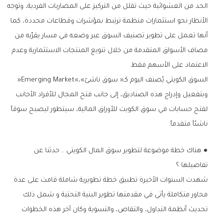
‬الاعتماد‭ ‬على‭ ‬الأسهم‭ ‬فقط‭. ‬
السوق‭ ‬الكويتي‭ ‬يُصنف‭ ‬اليوم‭ ‬كـ‭ ‬‮«‬سوق‭ ‬ناشئ‮»‬،‭ ‬‮«‬Emerging‭ ‬Market‮»‬‭
‬ناشئاً‭ ‬متقدماً‭.‬
‬تفاصيلها‭ ‬؟