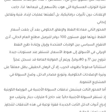
‬إيجابي
‬المشاريع‭ ‬التنموية‭.‬