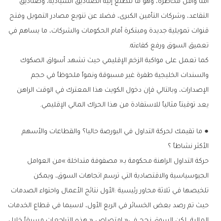
‬تعميق‭ ‬السوق‭ ‬ورفع‭ ‬كفاءته‭.‬
‬يعد‭ ‬توقيتاً‭ ‬مثالياً‭ ‬للاستفادة‭ ‬من‭ ‬هذا‭ ‬الحراك‭ ‬المالي‭ ‬الإقليمي‭. ‬
‬الأكثر‭ ‬نشاطاً‭ ‬؟