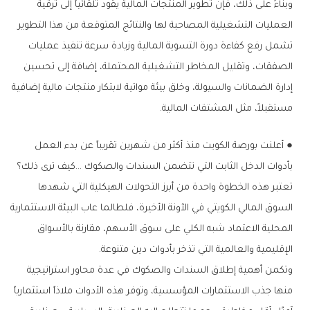
‬مستقبلاً،‭ ‬مثل‭ ‬المشتقات‭ ‬المالية‭.‬
‬بأدوات‭ ‬الدخل‭ ‬الثابت‭ ‬التي‭ ‬تتضمن‭ ‬السندات‭ ‬والصكوك‮…‬‭ ‬كيف‭ ‬ترى‭ ‬ذلك؟
‬الإقليمية‭ ‬والعالمية‭ ‬التي‭ ‬تذخر‭ ‬بأدوات‭ ‬دين‭ ‬متنوعة‭.‬