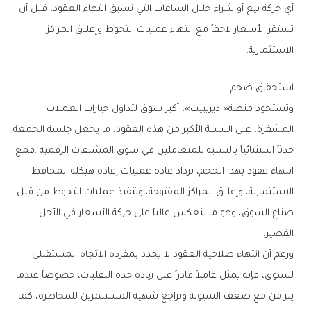
‬الاستثمارية‭.‬
استحقاق‭ ‬ضخم
‬القصير‭.‬