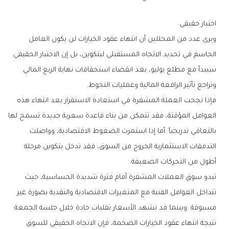
اختبار‭ ‬حقيقي
‬وتراجع‭ ‬تأثير‭ ‬الرافعة‭ ‬المالية‭ ‬وعمليات‭ ‬التحوط‭.‬
‬أطول‭ ‬من‭ ‬التحركات‭ ‬الضعيفة‭.‬