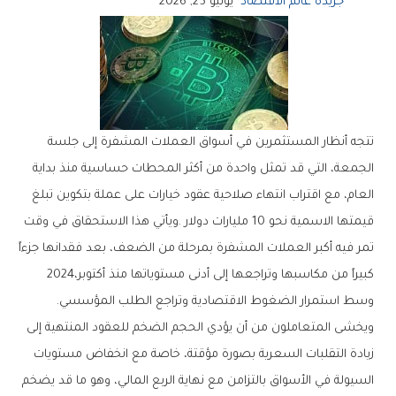
جريدة عالم الاقتصاد
يونيو 25, 2026
‬كبيراً‭ ‬من‭ ‬مكاسبها‭ ‬وتراجعها‭ ‬إلى‭ ‬أدنى‭ ‬مستوياتها‭ ‬منذ‭ ‬أكتوبر‭ ‬2024،‭
‬وسط‭ ‬استمرار‭ ‬الضغوط‭ ‬الاقتصادية‭ ‬وتراجع‭ ‬الطلب‭ ‬المؤسسي‭.‬