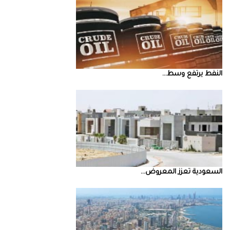
النفط‭ ‬يرتفع‭ ‬وسط‭ ...
السعودية‭ ‬تعزز‭ ‬المعروض‭ ...