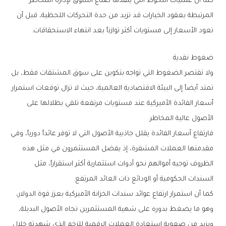
‬تعود‭ ‬الأسعار‭ ‬إلى‭ ‬مستويات‭ ‬أكثر‭ ‬توازناً‭ ‬بعد‭ ‬انتهاء‭ ‬الاستحقاقات‭.‬
ضغوط‭ ‬نقدية
‬الأصول‭ ‬عالية‭ ‬المخاطر‭.‬
‬السندات‭ ‬الحكومية‭ ‬أو‭ ‬الودائع‭ ‬ذات‭ ‬العائد‭ ‬المرتفع‭.‬