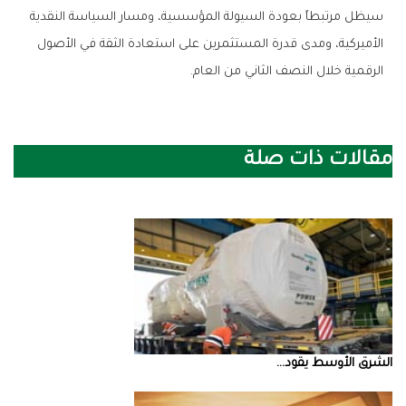
‬الرقمية‭ ‬خلال‭ ‬النصف‭ ‬الثاني‭ ‬من‭ ‬العام‭.‬
مقالات ذات صلة
الشرق‭ ‬الأوسط‭ ‬يقود‭ ...