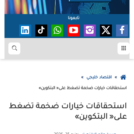
تابعونا
القائمة
بحث
عودة
اقتصاد خليجي
إلى
استحقاقات‭ ‬خيارات‭ ‬ضخمة‭ ‬تضغط‭ ‬على‭ ‬‮«‬البتكوين‮»‬
الصفحة
الرئيسية
‬على‭ ‬‮«‬البتكوين‮»‬