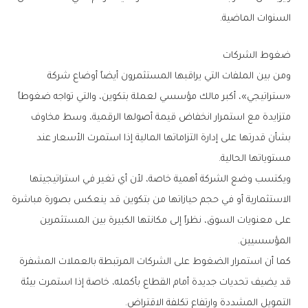
‬السنوات‭ ‬الماضية‭.‬
ضغوط‭ ‬الشركات
‬مستوياتها‭ ‬الحالية‭.‬
‬المؤسسيين‭.‬
‬التمويل‭ ‬المشددة‭ ‬وارتفاع‭ ‬تكلفة‭ ‬الاقتراض‭.‬