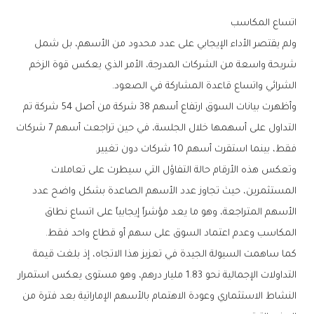
اتساع‭ ‬المكاسب
‬الشرائي‭ ‬واتساع‭ ‬قاعدة‭ ‬المشاركة‭ ‬في‭ ‬الصعود‭.‬
‬فقط،‭ ‬بينما‭ ‬استقرت‭ ‬أسهم‭ ‬10‭ ‬شركات‭ ‬دون‭ ‬تغيير‭.‬
‬المكاسب‭ ‬وعدم‭ ‬اعتماد‭ ‬السوق‭ ‬على‭ ‬سهم‭ ‬أو‭ ‬قطاع‭ ‬واحد‭ ‬فقط‭.‬