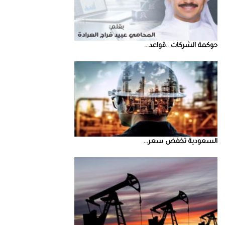
حوكمة‭ ‬الشركات‭.. ‬قواعد‭ ...
السعودية‭ ‬تخفض‭ ‬سعر‭ ...