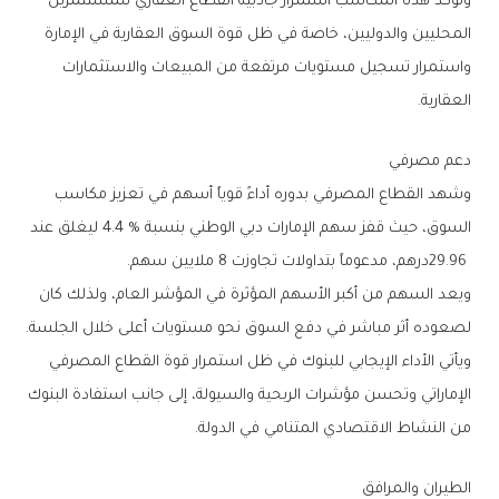
‬العقارية‭.‬
دعم‭ ‬مصرفي
‬29‭.‬96‭ ‬درهم،‭ ‬مدعوماً‭ ‬بتداولات‭ ‬تجاوزت‭ ‬8‭ ‬ملايين‭ ‬سهم‭.‬
‬لصعوده‭ ‬أثر‭ ‬مباشر‭ ‬في‭ ‬دفع‭ ‬السوق‭ ‬نحو‭ ‬مستويات‭ ‬أعلى‭ ‬خلال‭ ‬الجلسة‭.‬
‬من‭ ‬النشاط‭ ‬الاقتصادي‭ ‬المتنامي‭ ‬في‭ ‬الدولة‭.‬
الطيران‭ ‬والمرافق