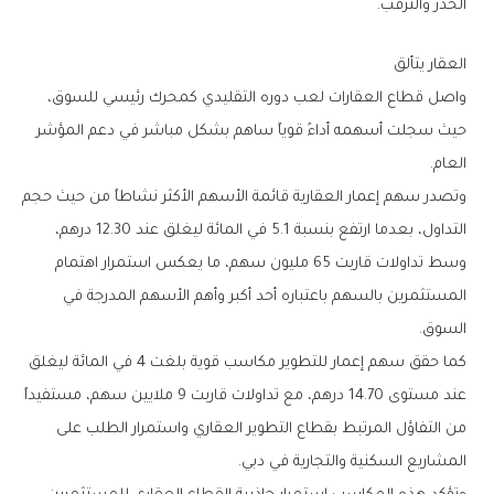
‬الحذر‭ ‬والترقب‭.‬
العقار‭ ‬يتألق
‬العام‭.‬
‬السوق‭.‬
‬المشاريع‭ ‬السكنية‭ ‬والتجارية‭ ‬في‭ ‬دبي‭.‬