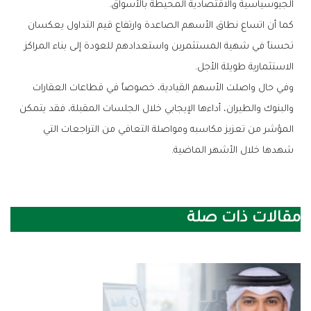
‬الجيوسياسية‭ ‬والاقتصادية‭ ‬المحيطة‭ ‬بالأسواق‭.‬
‬الاستثمارية‭ ‬طويلة‭ ‬الأجل‭.‬
‬شهدها‭ ‬خلال‭ ‬الأشهر‭ ‬الماضية‭.‬
مقالات ذات صلة