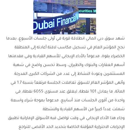
‬المستثمرين‭ ‬وعودة‭ ‬النشاط‭ ‬إلى‭ ‬عدد‭ ‬من‭ ‬الشركات‭ ‬الكبرى‭ ‬المدرجة‭.‬
‬شملت‭ ‬عدداً‭ ‬كبيراً‭ ‬من‭ ‬الأسهم‭ ‬القيادية‭ ‬والنشطة‭.‬