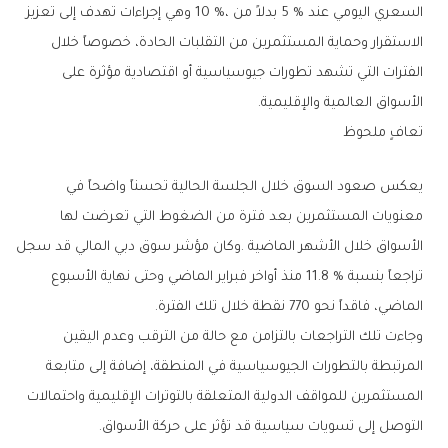
‬الأسواق‭ ‬العالمية‭ ‬والإقليمية‭.‬
تعافٍ‭ ‬ملحوظ
‬الماضي،‭ ‬فاقداً‭ ‬نحو‭ ‬770‭ ‬نقطة‭ ‬خلال‭ ‬تلك‭ ‬الفترة‭.‬
‬التوصل‭ ‬إلى‭ ‬تسويات‭ ‬سياسية‭ ‬قد‭ ‬تؤثر‭ ‬على‭ ‬حركة‭ ‬الأسواق‭.‬