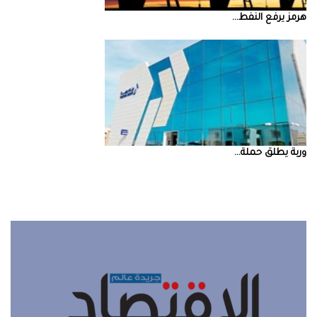
‮‬هرمز‮‬‭ ‬يرفع‭ ‬النفط‭ ...
‮‬وربة‮‬‭ ‬يطلق‭ ‬حملة‭ ...