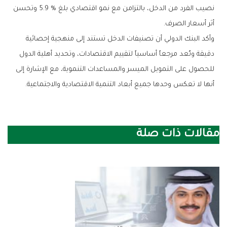
‬أثر‭ ‬أسعار‭ ‬الصرف‭.‬
‬أنها‭ ‬لا‭ ‬تعكس‭ ‬وحدها‭ ‬جميع‭ ‬أبعاد‭ ‬التنمية‭ ‬الاقتصادية‭ ‬والاجتماعية‭.‬
مقالات ذات صلة