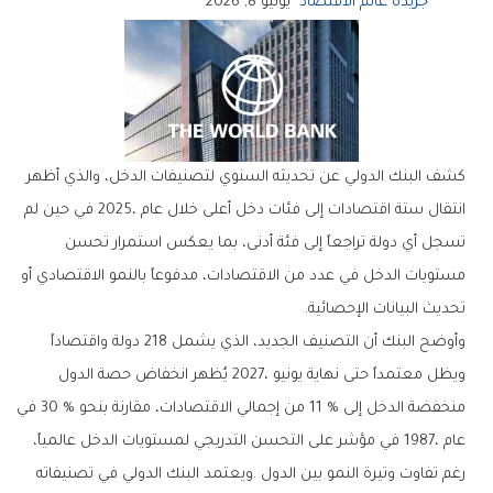
جريدة عالم الاقتصاد
يوليو 8, 2026
‬تحديث‭ ‬البيانات‭ ‬الإحصائية‭.‬