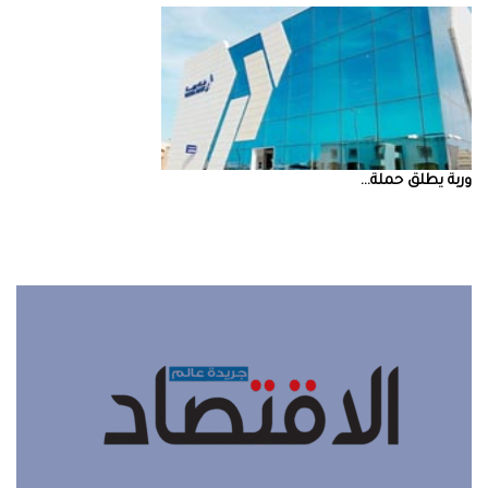
‮‬وربة‮‬‭ ‬يطلق‭ ‬حملة‭ ...