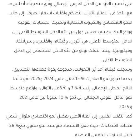
‬النمو‭ ‬الاقتصادي‭ ‬والتغيرات‭ ‬السكانية‭ ‬وتحديث‭ ‬الحسابات‭ ‬القومية‭.‬
‬المتوسط‭ ‬الأدنى‭.‬
‬نمو‭ ‬الدخل‭ ‬القومي‭ ‬الإجمالي‭ ‬إلى‭ ‬نحو‭ ‬10‭ % ‬سنوياً‭ ‬بين‭ ‬عامي‭ ‬2021‭
‬و2025‭.‬
‬مختلف‭ ‬القطاعات،‭ ‬حيث‭ ‬حقق‭ ‬الاقتصاد‭ ‬متوسط‭ ‬نمو‭ ‬سنوي‭ ‬بلغ‭ ‬5.8‭ %
‬خلال‭ ‬السنوات‭ ‬الخمس‭ ‬الماضية‭.‬