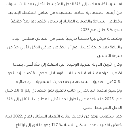
‬بنحو‭ ‬5‭ % ‬خلال‭ ‬عام‭ ‬2025‭.‬
‬سرعة‭ ‬التحسن‭.‬
‬الدخل‭ ‬المتوسط‭ ‬الأعلى‭.‬