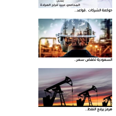
حوكمة‭ ‬الشركات‭.. ‬قواعد‭ ...
السعودية‭ ‬تخفض‭ ‬سعر‭ ...
‮‬هرمز‮‬‭ ‬يرفع‭ ‬النفط‭ ...