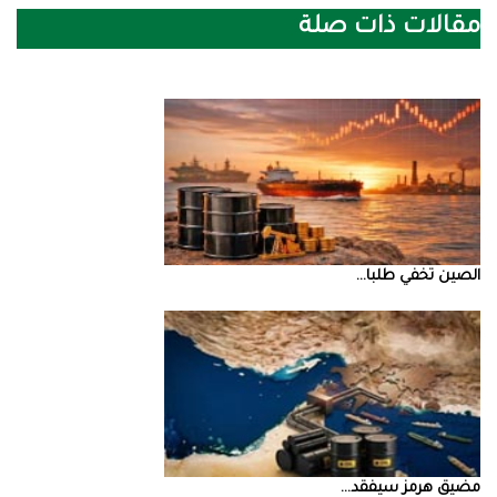
مقالات ذات صلة
الصين‭ ‬تخفي‭ ‬طلبا‭ ...
مضيق‭ ‬هرمز‭ ‬سيفقد‭ ...