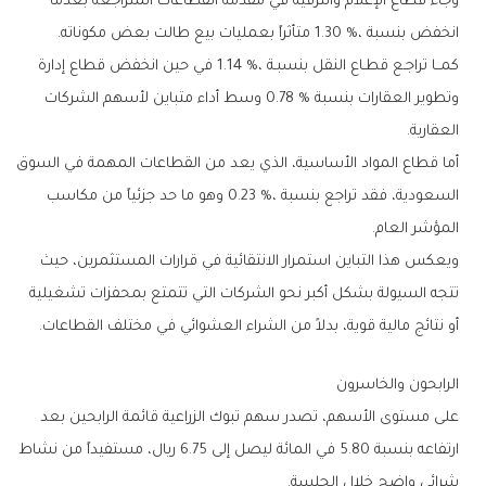
‬انخفض‭ ‬بنسبة‭ ‬1‭.‬30‭ %‬،‭ ‬متأثراً‭ ‬بعمليات‭ ‬بيع‭ ‬طالت‭ ‬بعض‭ ‬مكوناته‭.‬
‬العقارية‭.‬
‬المؤشر‭ ‬العام‭.‬
‬أو‭ ‬نتائج‭ ‬مالية‭ ‬قوية،‭ ‬بدلاً‭ ‬من‭ ‬الشراء‭ ‬العشوائي‭ ‬في‭ ‬مختلف‭ ‬القطاعات‭.‬
الرابحون‭ ‬والخاسرون
‬شرائي‭ ‬واضح‭ ‬خلال‭ ‬الجلسة‭.‬