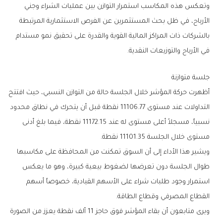
‬في‭ ‬الأرباح‭ ‬والتوزيعات‭ ‬النقدية‭.‬
جلسة‭ ‬متوازنة
‬مستوى‭ ‬خلال‭ ‬الجلسة‭ ‬11101‭.‬35‭ ‬نقطة‭.‬
‬القطاع‭ ‬المصرفي‭ ‬وقطاع‭ ‬الطاقة‭.‬