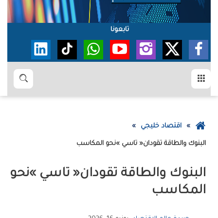
تابعونا
القائمة
بحث
عودة
اقتصاد خليجي
إلى
البنوك‭ ‬والطاقة‭ ‬تقودان‭ ‬‮«‬تاسي‮»‬‭ ‬نحو‭ ‬المكاسب
الصفحة
الرئيسية
‬المكاسب