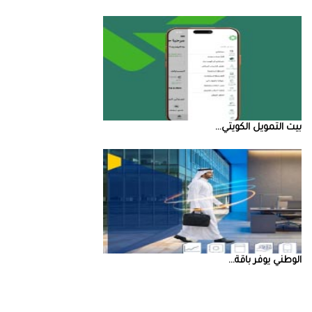
بيت‭ ‬التمويل‭ ‬الكويتي‭ ...
‮‬الوطني‮‬‭ ‬يوفر‭ ‬باقة‭ ...