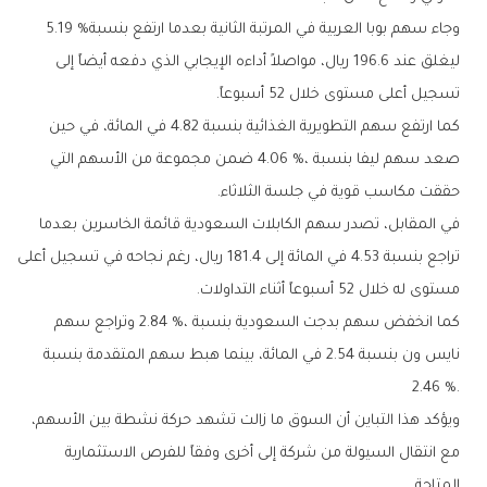
وجاء‭ ‬سهم‭ ‬بوبا‭ ‬العربية‭ ‬في‭ ‬المرتبة‭ ‬الثانية‭ ‬بعدما‭ ‬ارتفع‭ ‬بنسبة‭ ‬5‭.‬19‭ %
‬تسجيل‭ ‬أعلى‭ ‬مستوى‭ ‬خلال‭ ‬52‭ ‬أسبوعاً‭.‬
‬حققت‭ ‬مكاسب‭ ‬قوية‭ ‬في‭ ‬جلسة‭ ‬الثلاثاء‭.‬
‬مستوى‭ ‬له‭ ‬خلال‭ ‬52‭ ‬أسبوعاً‭ ‬أثناء‭ ‬التداولات‭.‬
‬2‭.‬46‭ %.‬
‬المتاحة‭.‬