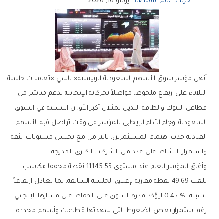
جريدة عالم الاقتصاد
يونيو 16, 2026
‬واستمرار‭ ‬النشاط‭ ‬على‭ ‬عدد‭ ‬من‭ ‬الشركات‭ ‬الكبرى‭ ‬المدرجة‭.‬
‬رغم‭ ‬استمرار‭ ‬بعض‭ ‬الضغوط‭ ‬التي‭ ‬شهدتها‭ ‬قطاعات‭ ‬وأسهم‭ ‬محددة‭.‬