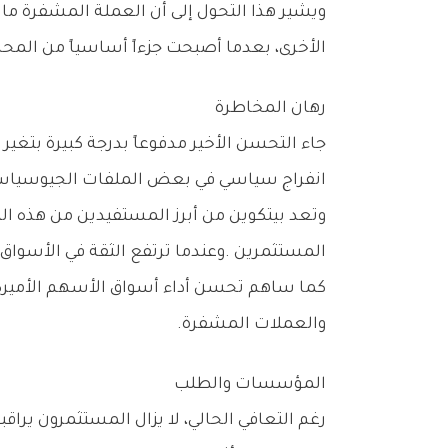
‬الأخرى،‭ ‬بعدما‭ ‬أصبحت‭ ‬جزءاً‭ ‬أساسياً‭ ‬من‭ ‬المحافظ‭ ‬الاستثمارية‭ ‬لكثير‭ ‬من‭ ‬المؤسسات‭ ‬والصناديق‭ ‬الكبرى‭.‬
رهان‭ ‬المخاطرة
‬انفراج‭ ‬سياسي‭ ‬في‭ ‬بعض‭ ‬الملفات‭ ‬الجيوسياسية،‭ ‬ازدادت‭ ‬رغبة‭ ‬المستثمرين‭ ‬في‭ ‬العودة‭ ‬إلى‭ ‬الأصول‭ ‬التي‭ ‬توفر‭ ‬فرص‭ ‬نمو‭ ‬أعلى‭.‬
‬المستثمرين‭. ‬وعندما‭ ‬ترتفع‭ ‬الثقة‭ ‬في‭ ‬الأسواق‭ ‬عادة‭ ‬ما‭ ‬تتدفق‭ ‬الأموال‭ ‬نحو‭ ‬الأصول‭ ‬الأكثر‭ ‬تقلباً‭ ‬سعياً‭ ‬لتحقيق‭ ‬عوائد‭ ‬أكبر،‭ ‬وهو‭ ‬ما‭ ‬حدث‭ ‬خلال‭ ‬الأيام‭ ‬الأخيرة‭.‬
‬والعملات‭ ‬المشفرة‭.‬
المؤسسات‭ ‬والطلب