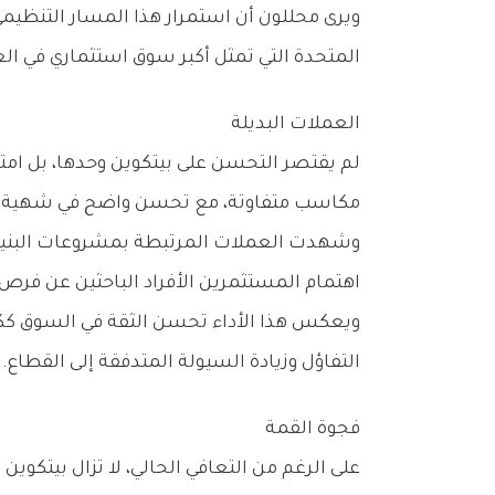
‬المتحدة‭ ‬التي‭ ‬تمثل‭ ‬أكبر‭ ‬سوق‭ ‬استثماري‭ ‬في‭ ‬العالم‭.‬
العملات‭ ‬البديلة
‬مكاسب‭ ‬متفاوتة،‭ ‬مع‭ ‬تحسن‭ ‬واضح‭ ‬في‭ ‬شهية‭ ‬المستثمرين‭ ‬تجاه‭ ‬الأصول‭ ‬الرقمية‭ ‬ذات‭ ‬المخاطر‭ ‬الأعلى‭.‬
‬اهتمام‭ ‬المستثمرين‭ ‬الأفراد‭ ‬الباحثين‭ ‬عن‭ ‬فرص‭ ‬نمو‭ ‬سريعة‭.‬
‬التفاؤل‭ ‬وزيادة‭ ‬السيولة‭ ‬المتدفقة‭ ‬إلى‭ ‬القطاع‭.‬
فجوة‭ ‬القمة