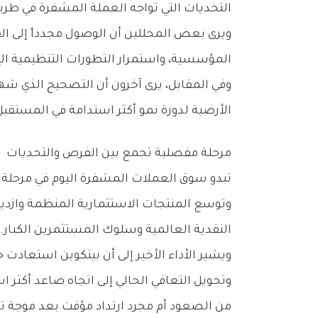
‬التحديات‭ ‬التي‭ ‬تواجه‭ ‬العملة‭ ‬المشفرة‭ ‬في‭ ‬طريقها‭ ‬لاستعادة‭ ‬مستوياتها‭ ‬القياسية‭.‬
‬المؤسسية،‭ ‬واستمرار‭ ‬التطورات‭ ‬التنظيمية‭ ‬الإيجابية،‭ ‬إلى‭ ‬جانب‭ ‬استقرار‭ ‬الأوضاع‭ ‬الجيوسياسية‭.‬
‬الأرضية‭ ‬لدورة‭ ‬نمو‭ ‬أكثر‭ ‬استدامة‭ ‬في‭ ‬المستقبل‭.‬
مرحلة‭ ‬مفصلية‭ ‬تجمع‭ ‬بين‭ ‬الفرص‭ ‬والتحديات
‬النقدية‭ ‬العالمية‭ ‬وسلوك‭ ‬المستثمرين‭ ‬الكبار‭.‬
‬من‭ ‬الصعود‭ ‬أم‭ ‬مجرد‭ ‬ارتداد‭ ‬مؤقت‭ ‬بعد‭ ‬موجة‭ ‬تصحيح‭ ‬واسعة‭.‬