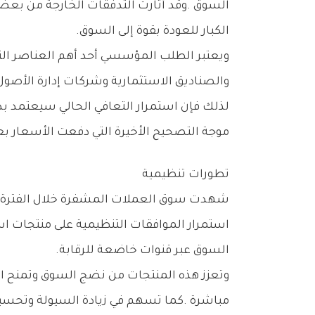
‬الكبار‭ ‬للعودة‭ ‬بقوة‭ ‬إلى‭ ‬السوق‭.‬
‬والصناديق‭ ‬الاستثمارية‭ ‬وشركات‭ ‬إدارة‭ ‬الأصول‭ ‬في‭ ‬توسيع‭ ‬قاعدة‭ ‬المستثمرين‭ ‬وتعزيز‭ ‬السيولة‭.‬
‬موجة‭ ‬التصحيح‭ ‬الأخيرة‭ ‬التي‭ ‬دفعت‭ ‬الأسعار‭ ‬بعيداً‭ ‬عن‭ ‬قممها‭ ‬التاريخية‭.‬
تطورات‭ ‬تنظيمية
‬السوق‭ ‬عبر‭ ‬قنوات‭ ‬خاضعة‭ ‬للرقابة‭.‬
‬مباشرة‭. ‬كما‭ ‬تسهم‭ ‬في‭ ‬زيادة‭ ‬السيولة‭ ‬وتحسين‭ ‬كفاءة‭ ‬التسعير‭ ‬وتعزيز‭ ‬الشفافية‭.‬