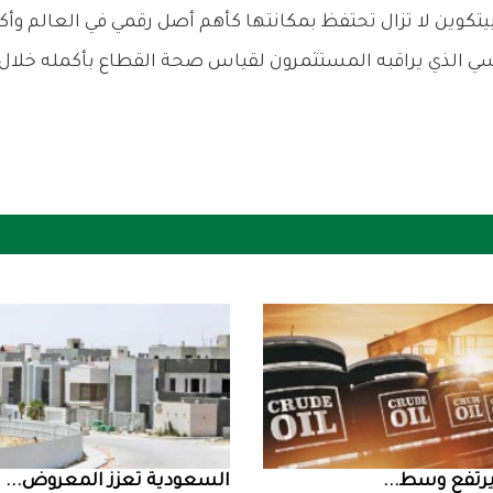
السعودية‭ ‬تعزز‭ ‬المعروض‭ ...