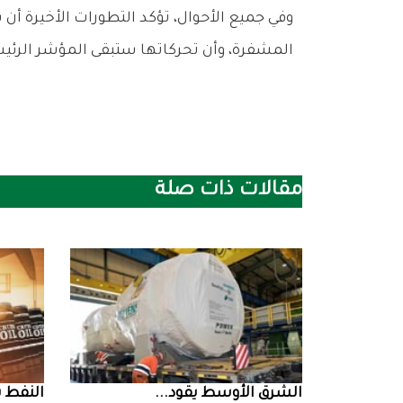
‬المشفرة،‭ ‬وأن‭ ‬تحركاتها‭ ‬ستبقى‭ ‬المؤشر‭ ‬الرئيسي‭ ‬الذي‭ ‬يراقبه‭ ‬المستثمرون‭ ‬لقياس‭ ‬صحة‭ ‬القطاع‭ ‬بأكمله‭ ‬خلال‭ ‬المرحلة‭ ‬المقبلة‭.‬
مقالات ذات صلة
الشرق‭ ‬الأوسط‭ ‬يقود‭ ...
النفط‭ ‬يرتفع‭ ‬وسط‭ ...