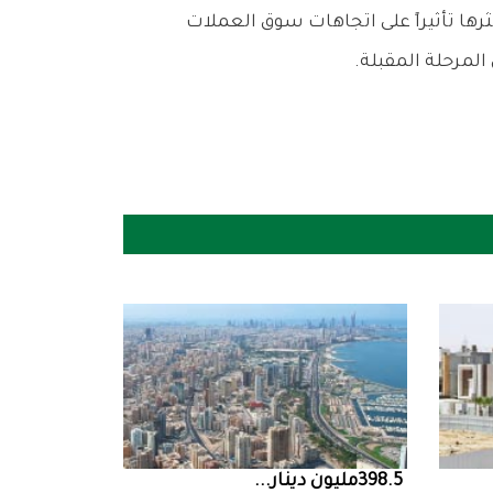
398.5‭ ‬مليون‭ ‬دينار‭ ...