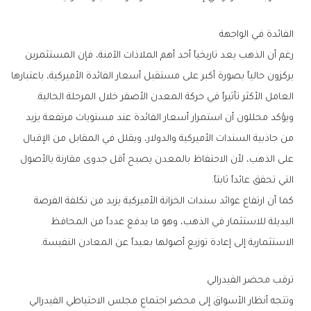
الفائدة‭ ‬في‭ ‬الواجهة
‬العامل‭ ‬الأكثر‭ ‬تأثيراً‭ ‬في‭ ‬حركة‭ ‬المعدن‭ ‬الأصفر‭ ‬خلال‭ ‬المرحلة‭ ‬الحالية‭.‬
‬التي‭ ‬تحقق‭ ‬عائداً‭ ‬ثابتاً‭.‬
‬الاستثمارية‭ ‬إلى‭ ‬إعادة‭ ‬توزيع‭ ‬أصولها‭ ‬بعيداً‭ ‬عن‭ ‬المعادن‭ ‬النفيسة‭.‬
ترقب‭ ‬محضر‭ ‬الفيدرالي