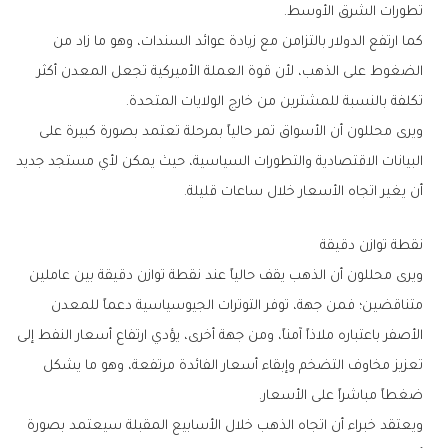
‬تطورات‭ ‬الشرق‭ ‬الأوسط‭.‬
‬تكلفة‭ ‬بالنسبة‭ ‬للمشترين‭ ‬من‭ ‬خارج‭ ‬الولايات‭ ‬المتحدة‭.‬
‬أن‭ ‬يغير‭ ‬اتجاه‭ ‬الأسعار‭ ‬خلال‭ ‬ساعات‭ ‬قليلة‭.‬
نقطة‭ ‬توازن‭ ‬دقيقة
‬ضغطاً‭ ‬مباشراً‭ ‬على‭ ‬الأسعار‭.‬