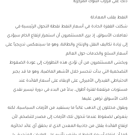
‬ذلك‭ ‬على‭ ‬قرارات‭ ‬البنوك‭ ‬المركزية‭.‬
النفط‭ ‬يقلب‭ ‬المعادلة
‬أسعار‭ ‬السلع‭ ‬والخدمات‭ ‬حول‭ ‬العالم‭.‬
‬كانت‭ ‬الأسواق‭ ‬تراهن‭ ‬عليها‭.‬
‬ارتفاع‭ ‬الفائدة‭ ‬يقلل‭ ‬من‭ ‬جاذبية‭ ‬المعدن‭ ‬الذي‭ ‬لا‭ ‬يحقق‭ ‬أي‭ ‬عائد‭ ‬لحائزيه‭.‬