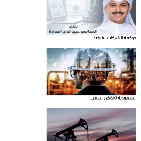
حوكمة‭ ‬الشركات‭.. ‬قواعد‭ ...
السعودية‭ ‬تخفض‭ ‬سعر‭ ...