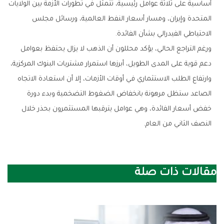
‬الاحتياطي‭ ‬الفيدرالي‭ ‬بشأن‭ ‬الفائدة‭.‬
‬النصف‭ ‬الثاني‭ ‬من‭ ‬العام‭.‬
مقالات ذات صلة