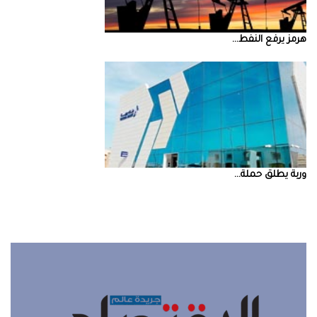
‮‬هرمز‮‬‭ ‬يرفع‭ ‬النفط‭ ...
‮‬وربة‮‬‭ ‬يطلق‭ ‬حملة‭ ...