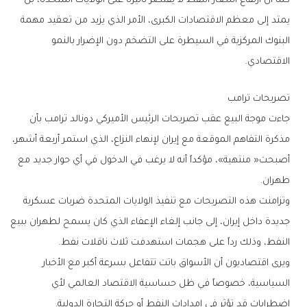
‬الاقتصادي‭.‬
تصريحات‭ ‬ترامب
‬طهران‭.‬
‬النفط،‭ ‬وذلك‭ ‬رداً‭ ‬على‭ ‬هجمات‭ ‬استهدفت‭ ‬ثلاث‭ ‬ناقلات‭ ‬نفط‭.‬
‬اضطرابات‭ ‬قد‭ ‬تؤثر‭ ‬في‭ ‬إمدادات‭ ‬النفط‭ ‬أو‭ ‬حركة‭ ‬التجارة‭ ‬الدولية‭.‬