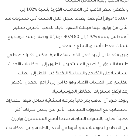
‬حركة‭ ‬الذهب‭ ‬وبقية‭ ‬المعادن‭ ‬النفيسة‭.‬
‬شملت‭ ‬معظم‭ ‬أسواق‭ ‬السلع‭ ‬والمعادن‭.‬
‬رغم‭ ‬ارتفاع‭ ‬مستويات‭ ‬المخاطر‭ ‬الجيوسياسية‭.‬