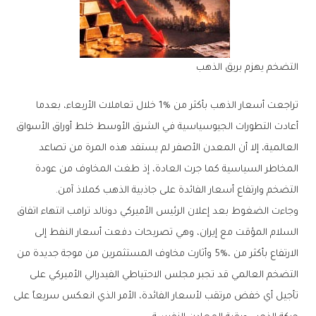
التضخم‭ ‬يهزم‭ ‬بريق‭ ‬الذهب
‬التضخم‭ ‬وارتفاع‭ ‬أسعار‭ ‬الفائدة‭ ‬على‭ ‬جاذبية‭ ‬الذهب‭ ‬كملاذ‭ ‬آمن‭.‬