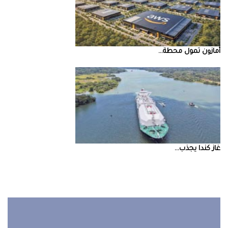
أمازون‭ ‬تمول‭ ‬محطة‭ ...
غاز‭ ‬كندا‭ ‬يجذب‭ ...