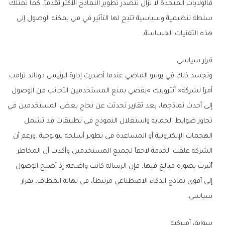
‬هذه‭ ‬التقنيات‭ ‬الحساسة‭.‬
قرار‭ ‬سياسي
‬سياسي‭.‬
سوابق‭ ‬أميركية