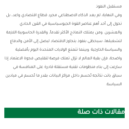
مستقبل‭ ‬النفوذ
‬السياسة‭.‬
مقالات ذات صلة