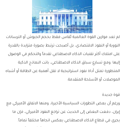
‬الموصلات‭ ‬أو‭ ‬الأسلحة‭ ‬المتقدمة‭.‬
قوة‭ ‬جديدة
‬يجري‭ ‬في‭ ‬قطاع‭ ‬الذكاء‭ ‬الاصطناعي‭ ‬يعكس‭ ‬اتجاهاً‭ ‬مختلفاً‭ ‬تماماً‭.