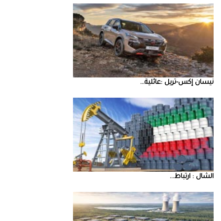
نيسان‭ ‬إكس‭-‬تريل‭: ‬عائلية‭ ...
‮‬الشال‮ ‬‭: ‬ارتباط‭ ...