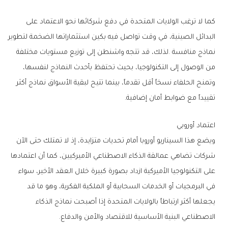
‬تقييداً‭ ‬مع‭ ‬ضوابط‭ ‬أمان‭ ‬إضافية‭.‬
اعتماد‭ ‬أوروبي
‬الاصطناعي‭ ‬البنية‭ ‬الأساسية‭ ‬للاقتصاد‭ ‬والأمن‭ ‬والدفاع‭.‬