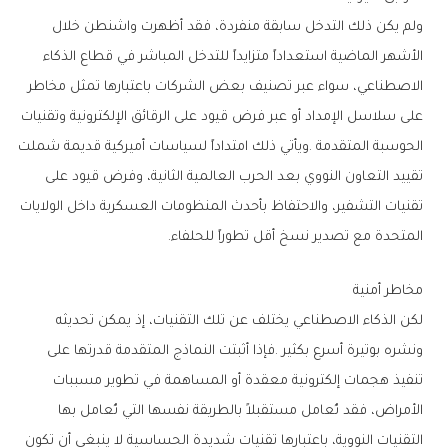
‬المتحدة‭ ‬مع‭ ‬تصدير‭ ‬نسخ‭ ‬أقل‭ ‬تطوراً‭ ‬للحلفاء‭.‬
مخاطر‭ ‬أمنية