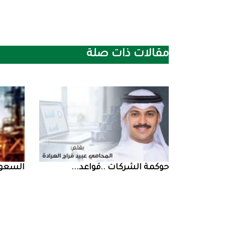
مقالات ذات صلة
حوكمة‭ ‬الشركات‭.. ‬قواعد‭ ...
السعودية‭ ‬تخف‭‬‭