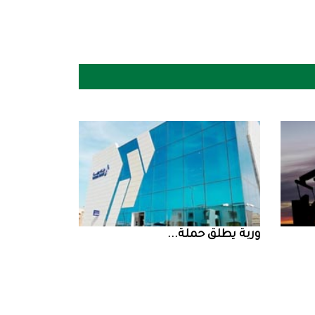
‮‬وربة‮‬‭ ‬يطلق‭ ‬حملة‭ ...