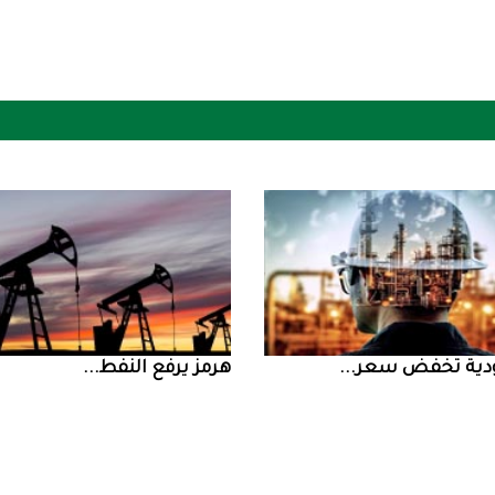
ض سعر ...
‮‬هرمز‮‬‭ ‬يرفع‭ ‬النفط‭ ...