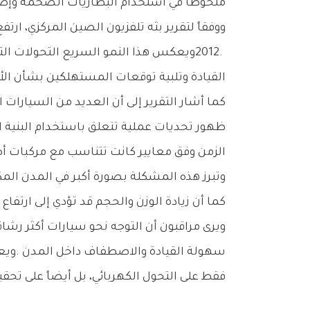
‬ملحوظاً‭ ‬في‭ ‬استخدام‭ ‬البطاريات‭ ‬الضخمة‭ ‬وإضافة‭ ‬مزايا‭ ‬تقنية‭ ‬وتجهيزية‭ ‬متعددة‭ ‬رفعت‭ ‬أوزان‭ ‬المركبات‭ ‬وأبعادها‭ ‬إلى‭ ‬مستويات‭ ‬غير‭ ‬مسبوقة‭.‬
‬القيادة‭ ‬وتلبية‭ ‬توقعات‭ ‬المستهلكين‭ ‬بشأن‭ ‬الأداء‭ ‬والتجهيزات‭ ‬المتطورة‭.‬
‬الزمن‭ ‬وفق‭ ‬معايير‭ ‬كانت‭ ‬تتناسب‭ ‬مع‭ ‬مركبات‭ ‬أصغر‭ ‬حجماً،‭ ‬الأمر‭ ‬الذي‭ ‬جعل‭ ‬استيعاب‭ ‬الأجيال‭ ‬الحديثة‭ ‬من‭ ‬السيارات‭ ‬أكثر‭ ‬صعوبة‭.‬
‬كما‭ ‬أن‭ ‬زيادة‭ ‬الوزن‭ ‬والحجم‭ ‬قد‭ ‬تؤدي‭ ‬إلى‭ ‬ارتفاع‭ ‬تكاليف‭ ‬إنشاء‭ ‬وصيانة‭ ‬البنية‭ ‬التحتية،‭ ‬بما‭ ‬في‭ ‬ذلك‭ ‬الطرق‭ ‬ومرافق‭ ‬الاصطفاف‭.‬
‬فقط‭ ‬على‭ ‬التحول‭ ‬الكهربائي،‭ ‬بل‭ ‬أيضاً‭ ‬على‭ ‬تحقيق‭ ‬توازن‭ ‬بين‭ ‬التكنولوجيا‭ ‬والكفاءة‭ ‬ومتطلبات‭ ‬البنية‭ ‬التحتية‭ ‬الحضرية‭.‬