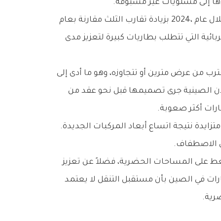
وتبرز‭ ‬هذه‭ ‬المشكلة‭ ‬بصورة‭ ‬أكبر‭ ‬في‭ ‬المدن‭ ‬المكتظة‭ ‬بالسكان،‭ ‬حيث‭ ‬تواجه‭ ‬المواقف‭ ‬العامة‭ ‬والخاصة‭ ‬ضغوطاً‭ ‬متزايدة‭ ‬نتيجة‭ ‬اتساع‭ ‬أبعاد‭ ‬المركبات‭ ‬الجديدة‭.