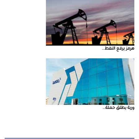
‮‬هرمز‮‬‭ ‬يرفع‭ ‬النفط‭ ...
‮‬وربة‮‬‭ ‬يطلق‭ ‬حملة‭ ...