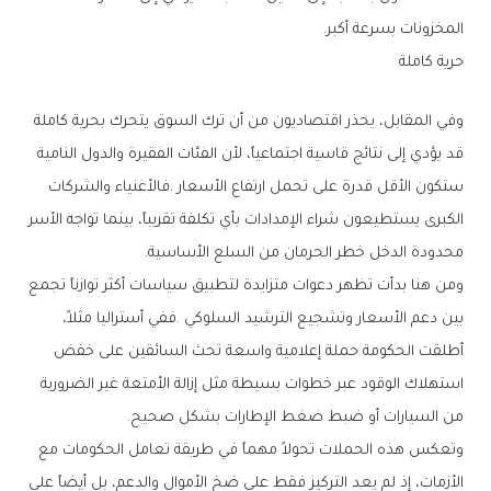
‬المخزونات‭ ‬بسرعة‭ ‬أكبر‭.‬
حرية‭ ‬كاملة
‬محدودة‭ ‬الدخل‭ ‬خطر‭ ‬الحرمان‭ ‬من‭ ‬السلع‭ ‬الأساسية‭.‬
‬من‭ ‬السيارات‭ ‬أو‭ ‬ضبط‭ ‬ضغط‭ ‬الإطارات‭ ‬بشكل‭ ‬صحيح‭.‬