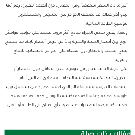
‬لتوسيع‭ ‬الطاقة‭ ‬الإنتاجية‭.‬
‬والتوريد‭.‬
‬جعلته‭ ‬أكثر‭ ‬عرضة‭ ‬للاضطراب‭ ‬عند‭ ‬حدوث‭ ‬أي‭ ‬اختناق‭ ‬في‭ ‬الطاقة‭ ‬أو‭ ‬النقل‭.‬