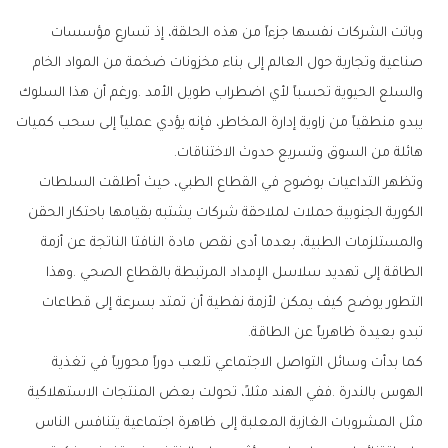
‬هائلة‭ ‬من‭ ‬السوق‭ ‬وتسريع‭ ‬حدوث‭ ‬الاختناقات‭.‬
‬تبدو‭ ‬بعيدة‭ ‬ظاهرياً‭ ‬عن‭ ‬الطاقة‭.‬