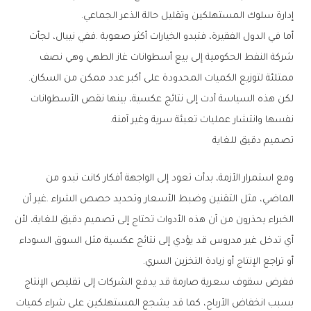
‬إدارة‭ ‬سلوك‭ ‬المستهلكين‭ ‬وتقليل‭ ‬حالة‭ ‬الذعر‭ ‬الجماعي‭.‬
‬ممتلئة‭ ‬لتوزيع‭ ‬الكميات‭ ‬المحدودة‭ ‬على‭ ‬أكبر‭ ‬عدد‭ ‬ممكن‭ ‬من‭ ‬السكان‭.
‬نفسها‭ ‬وانتشار‭ ‬عمليات‭ ‬تعبئة‭ ‬سرية‭ ‬وغير‭ ‬آمنة‭.‬
تصميم‭ ‬دقيق‭ ‬للغاية
‬أو‭ ‬تراجع‭ ‬الإنتاج‭ ‬أو‭ ‬زيادة‭ ‬التخزين‭ ‬السري‭.‬