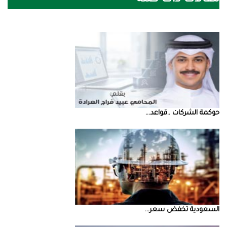
مقالات ذات صلة
حوكمة‭ ‬الشركات‭.. ‬قواعد‭ ...
السعودية‭ ‬تخفض‭ ‬سعر‭ ...