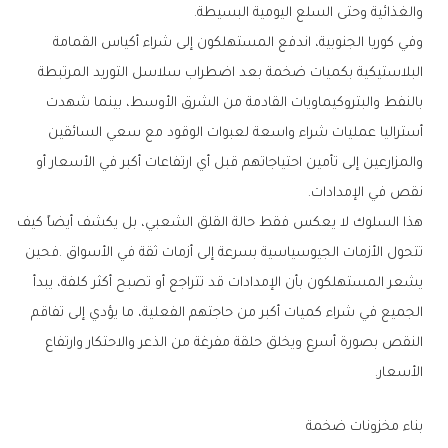
‬والغذائية‭ ‬وحتى‭ ‬السلع‭ ‬اليومية‭ ‬البسيطة‭.‬
‬نقص‭ ‬في‭ ‬الإمدادات‭.‬
‬الأسعار‭.‬
بناء‭ ‬مخزونات‭ ‬ضخمة‭ ‬