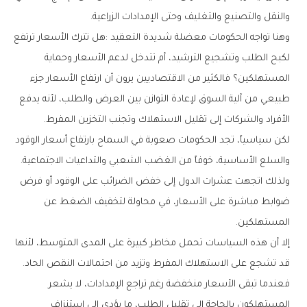
‬والنقل‭ ‬والتصنيع‭ ‬والتغليف‭ ‬وحتى‭ ‬الإمدادات‭ ‬الزراعية‭.‬
‬الأفراد‭ ‬والشركات‭ ‬إلى‭ ‬تقليل‭ ‬الاستهلاك‭ ‬وتجنب‭ ‬التخزين‭ ‬المفرط‭.‬
‬والسلع‭ ‬الأساسية،‭ ‬خوفاً‭ ‬من‭ ‬الغضب‭ ‬الشعبي‭ ‬والتداعيات‭ ‬الاجتماعية‭.
‬المستهلكين‭.‬
‬قد‭ ‬تشجع‭ ‬على‭ ‬الاستهلاك‭ ‬المفرط‭ ‬وتزيد‭ ‬من‭ ‬احتمالات‭ ‬النقص‭ ‬الحاد‭.