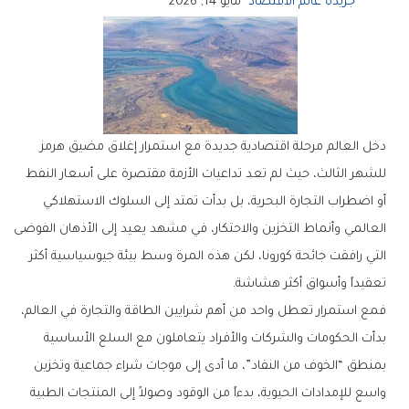
جريدة عالم الاقتصاد
مايو 14, 2026
‬تعقيداً‭ ‬وأسواق‭ ‬أكثر‭ ‬هشاشة‭.‬