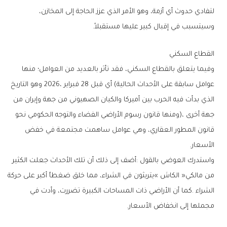
‬وسيتسبب‭ ‬في‭ ‬إقبال‭ ‬كبير‭ ‬عليها‭ ‬مستقبلاً‭.‬
القطاع‭ ‬السكني
‬الأسعار‭.‬
‬مجملها‭ ‬إلى‭ ‬انخفاض‭ ‬الأسعار‭.‬