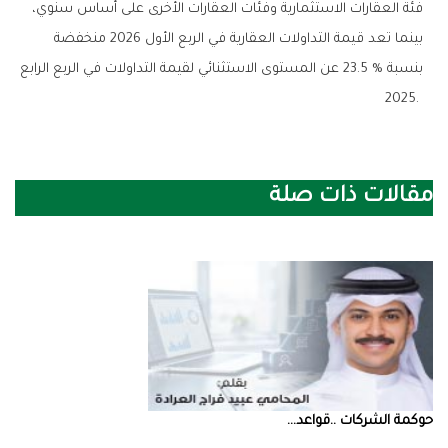
‬2025‭.‬‮ ‬‭ ‬
مقالات ذات صلة
حوكمة‭ ‬الشركات‭.. ‬قواعد‭ ...