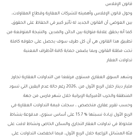
قانون‭ ‬الإفلاس
‬تحت‭ ‬مظلة‭ ‬القانون‭ ‬وبما‭ ‬يضمن‭ ‬حماية‭ ‬كافة‭ ‬الأطراف‭ ‬المعنية‭.‬
تداولات‭ ‬العقار‭ ‬
‬المنطقة‭ ‬والحرب‭ ‬الأميركية‭ ‬الإيرانية‭ ‬خلال‭ ‬شهر‭ ‬مارس‭ ‬من‭ ‬جهة‭. ‬