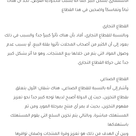
‬ثباتاً‭ ‬وتماسكاً‭ ‬واضحين‭ ‬في‭ ‬هذا‭ ‬القطاع‭.‬
القطاع‭ ‬التجاري
‬جداً‭ ‬على‭ ‬حركة‭ ‬القطاع‭ ‬التجاري‭.‬
القطاع‭ ‬الصناعي‭ ‬
‬باستهلاكها‭.‬