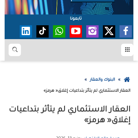
تابعونا
القائمة
بحث
عودة
البنوك والعقار
إلى
العقار‭ ‬الاستثماري‭ ‬لم‭ ‬يتأثر‭ ‬بتداعيات‭ ‬إغلاق‭ ‬‮«‬هرمز‮»‬
الصفحة
الرئيسية
‬إغلاق‭ ‬‮«‬هرمز‮»‬