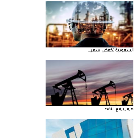
السعودية‭ ‬تخفض‭ ‬سعر‭ ...
‮‬هرمز‮‬‭ ‬يرفع‭ ‬النفط‭ ...