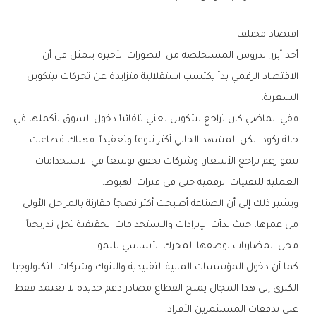
اقتصاد‭ ‬مختلف
‬السعرية‭.‬
‬العملية‭ ‬للتقنيات‭ ‬الرقمية‭ ‬حتى‭ ‬في‭ ‬فترات‭ ‬الهبوط‭.‬
‬محل‭ ‬المضاربات‭ ‬بوصفها‭ ‬المحرك‭ ‬الأساسي‭ ‬للنمو‭.‬
‬على‭ ‬تدفقات‭ ‬المستثمرين‭ ‬الأفراد‭.‬