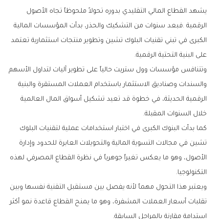
‬على‭ ‬البنية‭ ‬التحتية‭ ‬الرقمية‭.‬
‬خلال‭ ‬السنوات‭ ‬المقبلة‭.‬
‬التكنولوجيا‭.‬
‬استدامة‭ ‬مقارنة‭ ‬بالمراحل‭ ‬السابقة‭.‬