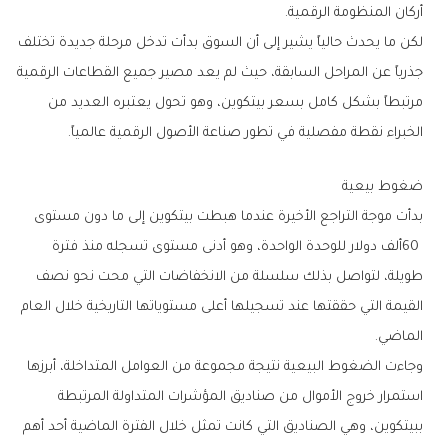
‬أركان‭ ‬المنظومة‭ ‬الرقمية‭.‬
‬الخبراء‭ ‬نقطة‭ ‬مفصلية‭ ‬في‭ ‬تطور‭ ‬صناعة‭ ‬الأصول‭ ‬الرقمية‭ ‬عالمياً‭.‬
ضغوط‭ ‬بيعية
‬الماضي‭.‬