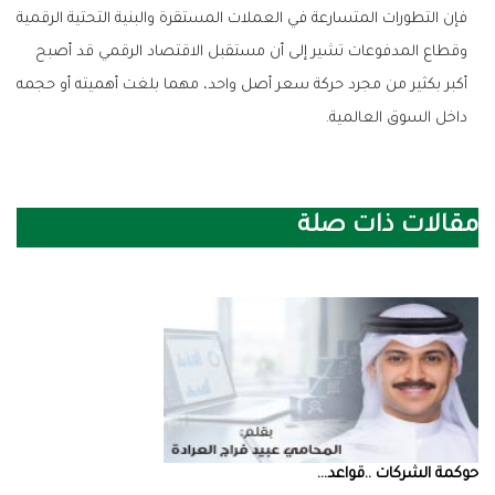
‬داخل‭ ‬السوق‭ ‬العالمية‭.‬
مقالات ذات صلة
حوكمة‭ ‬الشركات‭.. ‬قواعد‭ ...