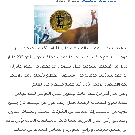
جريدة عالم الاقتصاد
يونيو 9, 2026
‬نمو‭ ‬الاقتصاد‭ ‬الرقمي‭ ‬بأداء‭ ‬أكبر‭ ‬عملة‭ ‬مشفرة‭ ‬في‭ ‬العالم‭.‬