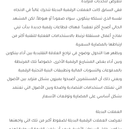
‬تتعرض‭ ‬لتحديات‭ ‬متزايدة‭.‬
‬ارتباطها‭ ‬بالمضاربة‭ ‬السعرية‭.‬
‬بالمدفوعات‭ ‬والتسويات‭ ‬المالية‭ ‬وتطبيقات‭ ‬البنية‭ ‬التحتية‭ ‬الرقمية‭.‬
‬بشكل‭ ‬أساسي‭ ‬على‭ ‬المضاربة‭ ‬وتوقعات‭ ‬الأسعار‭.‬
العملات‭ ‬البديلة