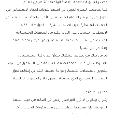
‬مصادر‭ ‬السيولة‭ ‬الداعمة‭ ‬للعملة‭ ‬الرقمية‭ ‬الأشهر‭ ‬في‭ ‬العالم‭.‬
‬ومخاطر‭ ‬أقل‭ ‬نسبياً‭.‬
‬السيناريو‭ ‬الصعودي‭ ‬الذي‭ ‬شهدته‭ ‬السوق‭ ‬خلال‭ ‬السنوات‭ ‬الماضية‭.‬
فقدان‭ ‬الهيمنة