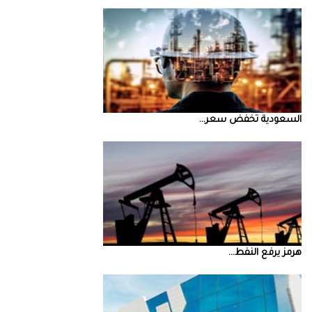
السعودية‭ ‬تخفض‭ ‬سعر‭ ...
‮‬هرمز‮‬‭ ‬يرفع‭ ‬النفط‭ ...