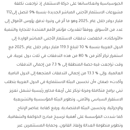
‬مشروعات‭ ‬الاستثمار‭ ‬الأجنبي‭ ‬المباشر‭ ‬الجديدة‭ ‬بنسبة‭ ‬9‭% ‬لتصل‭ ‬إلى‭ ‬112‭
‬العالمية،‭ ‬وإلى‭ ‬13‭.‬3‭ % ‬من‭ ‬إجمالي‭ ‬التدفقات‭ ‬المتجهة‭ ‬إلى‭ ‬الدول‭ ‬النامية‭.‬
‬والإجرائية،‭ ‬وتحسين‭ ‬البيئة‭ ‬الاقتصادية،‭ ‬ورفع‭ ‬كفاءة‭ ‬عناصر‭ ‬الإنتاج‭.‬