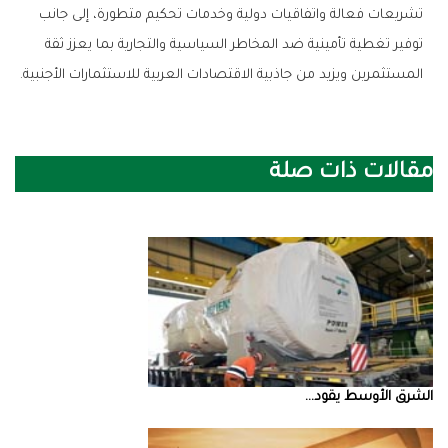
‬المستثمرين‭ ‬ويزيد‭ ‬من‭ ‬جاذبية‭ ‬الاقتصادات‭ ‬العربية‭ ‬للاستثمارات‭ ‬الأجنبية‭.‬
مقالات ذات صلة
الشرق‭ ‬الأوسط‭ ‬يقود‭ ...