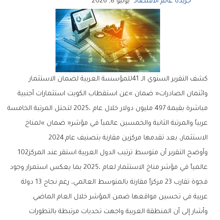
جريدة عالم الاقتصاد
يوليو 8, 2026
‬الاستثمار،‭ ‬بعد‭ ‬تقدمها‭ ‬مركزين‭ ‬مقارنة‭ ‬بتصنيف‭ ‬عام‭ ‬2024‭.‬
وأوضح‭ ‬التقرير‭ ‬أن‭ ‬متوسط‭ ‬ترتيب‭ ‬الدول‭ ‬العربية‭ ‬استقر‭ ‬عند‭ ‬المركز‭ ‬102‭
‬عربية‭ ‬في‭ ‬تحسين‭ ‬مواقعها‭ ‬ضمن‭ ‬المؤشر‭ ‬خلال‭ ‬العام‭ ‬الماضي‭.‬