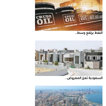
النفط‭ ‬يرتفع‭ ‬وسط‭ ...
السعودية‭ ‬تعزز‭ ‬المعروض‭ ...