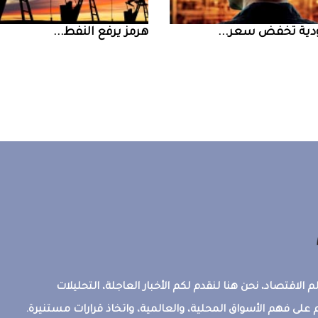
ض سعر ...
‮‬هرمز‮‬‭ ‬يرفع‭ ‬النفط‭ ...
 الاقتصاد، نحن هنا لنقدم لكم الأخبار العاجلة، التحليلات
على فهم الأسواق المحلية، والعالمية، واتخاذ قرارات مستنيرة.