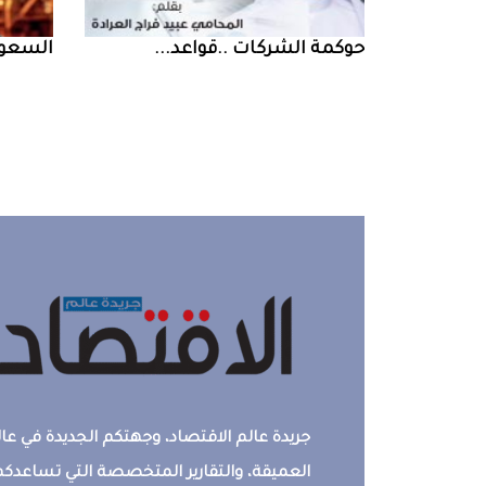
حوكمة‭ ‬الشركات‭.. ‬قواعد‭ ...
السعودية‭ ‬تخف‭‬‭
جريدة عالم الاقتصاد، وجهتكم الجديدة في عالم
العميقة، والتقارير المتخصصة التي تساعدكم 