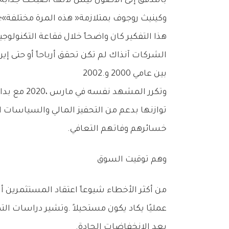
‬وكينيث‭ ‬روجوف‭ ‬بمتلازمة‭ ‬‮«‬هذه‭ ‬المرة‭ ‬مختلفة»؛‭ ‬أي‭ ‬الاعتقاد‭ ‬بأن‭ ‬القواعد‭ ‬القديمة‭ ‬لم‭ ‬تعد‭ ‬تنطبق‭.‬
‬بين‭ ‬عامي‭ ‬2000‭ ‬و2002‭.‬
‬خسائرهم‭ ‬وفاتهم‭ ‬التعافي‭.‬
وهم‭ ‬توقيت‭ ‬السوق
‬بعد‭ ‬الانخفاضات‭ ‬الحادة‭.‬