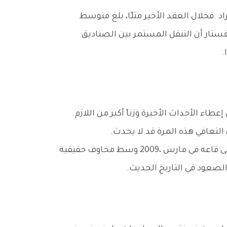
لماذا‭ ‬إذن‭ ‬يكرر‭ ‬المستثمرون‭ ‬الأخطاء‭ ‬نفسها‭ ‬رغم‭ ‬كل‭ ‬هذا‭ ‬التاريخ؟‭ ‬أحد‭ ‬الأسباب‭ ‬الرئيسية‭ ‬هو‭ ‬التحيز‭ ‬للحداثة،‭ ‬أي‭ ‬إعطاء‭ ‬الأحداث‭ ‬الأخيرة‭ ‬وزناً‭ ‬أكبر‭ ‬من‭ ‬اللازم‭.