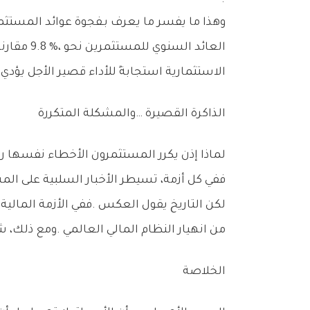
‬الاستثمارية‭ ‬استجابةً‭ ‬للأداء‭ ‬قصير‭ ‬الأجل‭ ‬يؤدي‭ ‬إلى‭ ‬تآكل‭ ‬العوائد،‭ ‬حتى‭ ‬عندما‭ ‬تكون‭ ‬المحافظ‭ ‬متنوعة‭ ‬ومدارة‭ ‬جيدًا‭.‬
الذاكرة‭ ‬القصيرة‭… ‬والمشكلة‭ ‬المتكررة
‬ففي‭ ‬كل‭ ‬أزمة،‭ ‬تسيطر‭ ‬الأخبار‭ ‬السلبية‭ ‬على‭ ‬المشهد،‭ ‬ويشعر‭ ‬المستثمرون‭ ‬أن‭ ‬الوضع‭ ‬الحالي‭ ‬مختلف‭ ‬جذرياً،‭ ‬وأن‭ ‬التعافي‭ ‬هذه‭ ‬المرة‭ ‬قد‭ ‬لا‭ ‬يحدث‭.‬
‬من‭ ‬انهيار‭ ‬النظام‭ ‬المالي‭ ‬العالمي‭. ‬ومع‭ ‬ذلك،‭ ‬شهدت‭ ‬الأسواق‭ ‬خلال‭ ‬السنوات‭ ‬التالية‭ ‬واحدة‭ ‬من‭ ‬أطول‭ ‬موجات‭ ‬الصعود‭ ‬في‭ ‬التاريخ‭ ‬الحديث‭.‬
الخلاصة