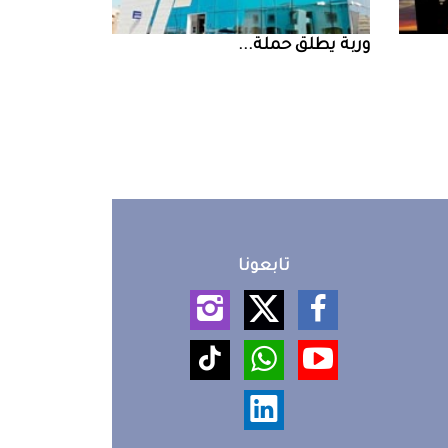
‮‬وربة‮‬‭ ‬يطلق‭ ‬حملة‭ ...
تابعونا