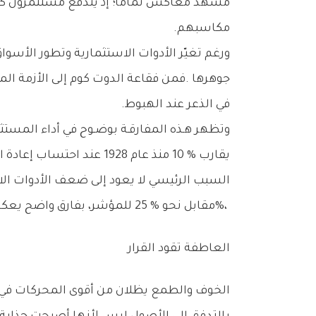
‬مكاسبهم‭.‬
‬في‭ ‬الذعر‭ ‬عند‭ ‬الهبوط‭.‬
%‬،‭ ‬مقابل‭ ‬نحو‭ ‬25‭ % ‬للمؤشر،‭ ‬بفارق‭ ‬واضح‭ ‬يعكس‭ ‬أثر‭ ‬القرارات‭ ‬الخاطئة‭ ‬في‭ ‬التوقيت‭ ‬والسلوك‭.‬
العاطفة‭ ‬تقود‭ ‬القرار