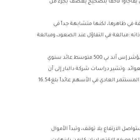
‬السبب‭ ‬الرئيسي‭ ‬لا‭ ‬يعود‭ ‬إلى‭ ‬ضعف‭ ‬الأدوات‭ ‬الاستثمارية،‭ ‬بل‭ ‬إلى‭ ‬الأخطاء‭ ‬السلوكية‭. ‬ففي‭ ‬عام‭ ‬2024‭ ‬مثلاً،‭ ‬حقق‭ ‬المستثمر‭ ‬العادي‭ ‬في‭ ‬الأسهم‭ ‬عائداً‭ ‬بلغ‭ ‬16‭.‬54‭