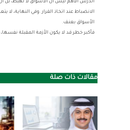
‬الأسواق‭ ‬بعنف‭.‬
فأكبر‭ ‬خطر‭ ‬قد‭ ‬لا‭ ‬يكون‭ ‬الأزمة‭ ‬المقبلة‭ ‬نفسها،‭ ‬بل‭ ‬القرارات‭ ‬التي‭ ‬سيتخذها‭ ‬المستثمرون‭ ‬عندما‭ ‬تقع‭.‬
مقالات ذات صلة