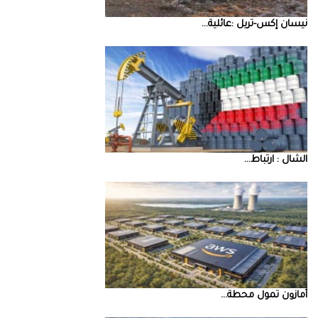
نيسان‭ ‬إكس‭-‬تريل‭: ‬عائلية‭ ...
‮‬الشال‮ ‬‭: ‬ارتباط‭ ...
أمازون‭ ‬تمول‭ ‬محطة‭ ...