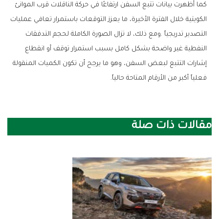
‬فعلياً‭ ‬أكبر‭ ‬من‭ ‬الأرقام‭ ‬المتاحة‭ ‬حالياً‭.‬
مقالات ذات صلة