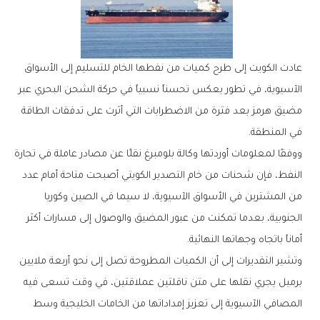
‬في‭ ‬المنطقة‭.‬
‬أماناً‭ ‬باتجاه‭ ‬وجهاتها‭ ‬النهائية‭.‬