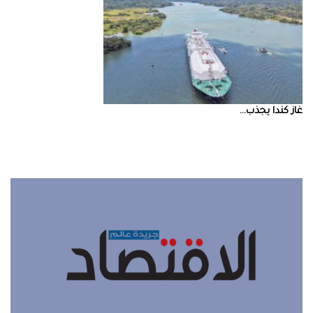
غاز‭ ‬كندا‭ ‬يجذب‭ ...