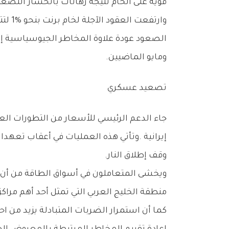
‬قوية‭ ‬على‭ ‬الخام‭ ‬نتيجة‭ ‬رهانات‭ ‬بانحسار‭ ‬التصعيد‭ ‬العسكري،‭ ‬إلا‭ ‬أن‭ ‬التطورات‭ ‬الميدانية‭ ‬الجديدة‭ ‬أعادت‭ ‬المخاوف‭ ‬المتعلقة‭ ‬بأمن‭ ‬الإمدادات‭ ‬إلى‭ ‬الواجهة‭.‬
‬ومايو‭ ‬الماضيين‭.‬
تصعيد‭ ‬عسكري
‬وقف‭ ‬إطلاق‭ ‬النار‭.‬
‬منطقة‭ ‬الخليج‭ ‬العربي‭ ‬التي‭ ‬تمثل‭ ‬أحد‭ ‬أهم‭ ‬مراكز‭ ‬إنتاج‭ ‬وتصدير‭ ‬الطاقة‭ ‬في‭ ‬العالم‭.‬