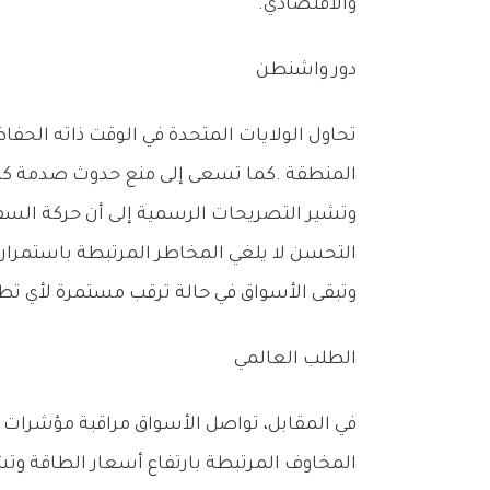
‬والاقتصادي‭.‬
دور‭ ‬واشنطن
‬المنطقة‭. ‬كما‭ ‬تسعى‭ ‬إلى‭ ‬منع‭ ‬حدوث‭ ‬صدمة‭ ‬كبيرة‭ ‬في‭ ‬أسواق‭ ‬النفط‭ ‬قد‭ ‬تؤدي‭ ‬إلى‭ ‬ارتفاعات‭ ‬حادة‭ ‬في‭ ‬الأسعار‭ ‬وتنعكس‭ ‬سلباً‭ ‬على‭ ‬الاقتصاد‭ ‬العالمي‭.‬
‬التحسن‭ ‬لا‭ ‬يلغي‭ ‬المخاطر‭ ‬المرتبطة‭ ‬باستمرار‭ ‬الحرب‭ ‬أو‭ ‬احتمالات‭ ‬اتساعها‭.‬
وتبقى‭ ‬الأسواق‭ ‬في‭ ‬حالة‭ ‬ترقب‭ ‬مستمرة‭ ‬لأي‭ ‬تطورات‭ ‬سياسية‭ ‬أو‭ ‬عسكرية‭ ‬جديدة‭ ‬قد‭ ‬تغير‭ ‬موازين‭ ‬العرض‭ ‬والطلب‭ ‬بصورة‭ ‬مفاجئة‭.‬
الطلب‭ ‬العالمي