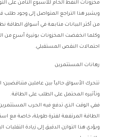
‬مخزونات‭ ‬النفط‭ ‬الخام‭ ‬للأسبوع‭ ‬الثامن‭ ‬على‭ ‬التوالي‭.‬
‬من‭ ‬أكثر‭ ‬البيانات‭ ‬متابعة‭ ‬في‭ ‬أسواق‭ ‬الطاقة‭ ‬نظراً‭ ‬لقدرتها‭ ‬على‭ ‬تقديم‭ ‬صورة‭ ‬مباشرة‭ ‬عن‭ ‬توازن‭ ‬العرض‭ ‬والطلب‭ ‬في‭ ‬أكبر‭ ‬اقتصاد‭ ‬مستهلك‭ ‬للنفط‭ ‬في‭ ‬العالم‭.‬
‬احتمالات‭ ‬النقص‭ ‬المستقبلي‭.‬
رهانات‭ ‬المستثمرين
‬وتأثيره‭ ‬المحتمل‭ ‬على‭ ‬الطلب‭ ‬على‭ ‬الطاقة‭.‬
‬الطاقة‭ ‬المرتفعة‭ ‬لفترة‭ ‬طويلة،‭ ‬خاصة‭ ‬مع‭ ‬استمرار‭ ‬الضغوط‭ ‬التضخمية‭ ‬وتشديد‭ ‬السياسات‭ ‬النقدية‭ ‬في‭ ‬العديد‭ ‬من‭ ‬الدول‭.‬