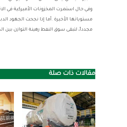
‬مجدداً،‭ ‬لتبقى‭ ‬سوق‭ ‬النفط‭ ‬رهينة‭ ‬التوازن‭ ‬بين‭ ‬الجغرافيا‭ ‬السياسية‭ ‬ومؤشرات‭ ‬العرض‭ ‬والطلب‭ ‬العالمية‭.‬
مقالات ذات صلة