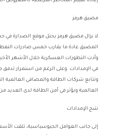
‬إعادة‭ ‬تقييم‭ ‬المخاطر‭ ‬المرتبطة‭ ‬بالمعروض‭ ‬العالمي‭.‬
مضيق‭ ‬هرمز
‬المضيق‭ ‬عادة‭ ‬ما‭ ‬يقارب‭ ‬خمس‭ ‬صادرات‭ ‬النفط‭ ‬الخام‭ ‬العالمية‭ ‬إضافة‭ ‬إلى‭ ‬كميات‭ ‬ضخمة‭ ‬من‭ ‬الغاز‭ ‬الطبيعي‭ ‬المسال‭.‬
‬في‭ ‬الإمدادات‭. ‬وعلى‭ ‬الرغم‭ ‬من‭ ‬استمرار‭ ‬تدفق‭ ‬جزء‭ ‬كبير‭ ‬من‭ ‬الشحنات،‭ ‬فإن‭ ‬حالة‭ ‬عدم‭ ‬اليقين‭ ‬ما‭ ‬زالت‭ ‬تفرض‭ ‬نفسها‭ ‬على‭ ‬السوق‭.‬
‬العالمية‭ ‬ويؤثر‭ ‬في‭ ‬أمن‭ ‬الطاقة‭ ‬لدى‭ ‬العديد‭ ‬من‭ ‬الاقتصادات‭ ‬الكبرى‭.‬
شح‭ ‬الإمدادات