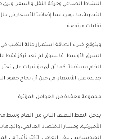
‬التجارية،‭ ‬ما‭ ‬يوفر‭ ‬دعماً‭ ‬إضافياً‭ ‬للأسعار‭ ‬في‭ ‬حال‭ ‬بقيت‭ ‬الإمدادات‭ ‬تحت‭ ‬الضغط‭.‬
تقلبات‭ ‬مرتفعة
‬جديدة‭ ‬على‭ ‬الأسعار،‭ ‬في‭ ‬حين‭ ‬أن‭ ‬نجاح‭ ‬جهود‭ ‬التهدئة‭ ‬قد‭ ‬يحد‭ ‬من‭ ‬وتيرة‭ ‬الارتفاعات‭ ‬ويعيد‭ ‬التركيز‭ ‬إلى‭ ‬أساسيات‭ ‬العرض‭ ‬والطلب‭ ‬العالمية‭.‬
مجموعة‭ ‬معقدة‭ ‬من‭ ‬العوامل‭ ‬المؤثرة
‬الجيوسياسي‭ ‬يبقى‭ ‬العامل‭ ‬الأكثر‭ ‬تأثيراً‭ ‬في‭ ‬المدى‭ ‬القريب‭.‬